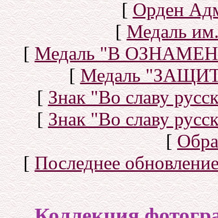
[
Орден Ад
[
Медаль им.
[
Медаль "В ОЗНАМ
[
Медаль "ЗАЩИ
[
Знак "Во славу русск
[
Знак "Во славу русск
[
Обра
[
Последнее обновлени
Коллекция фотогр