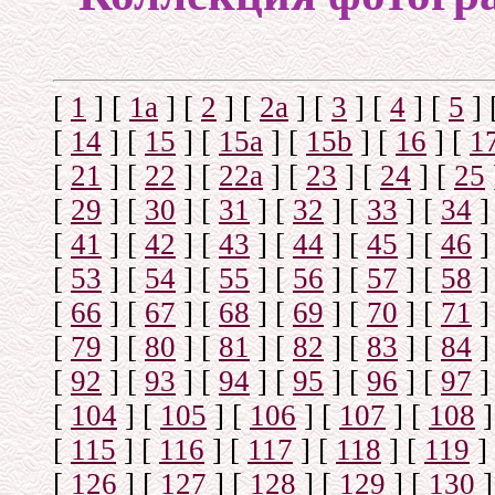
[
1
]
[
1а
]
[
2
]
[
2а
]
[
3
]
[
4
]
[
5
]
[
14
]
[
15
]
[
15a
]
[
15b
]
[
16
]
[
1
[
21
]
[
22
]
[
22a
]
[
23
]
[
24
]
[
25
[
29
]
[
30
]
[
31
]
[
32
]
[
33
]
[
34
]
[
41
]
[
42
]
[
43
]
[
44
]
[
45
]
[
46
]
[
53
]
[
54
]
[
55
]
[
56
]
[
57
]
[
58
]
[
66
]
[
67
]
[
68
]
[
69
]
[
70
]
[
71
]
[
79
]
[
80
]
[
81
]
[
82
]
[
83
]
[
84
]
[
92
]
[
93
]
[
94
]
[
95
]
[
96
]
[
97
]
[
104
]
[
105
]
[
106
]
[
107
]
[
108
]
[
115
]
[
116
]
[
117
]
[
118
]
[
119
]
[
126
]
[
127
]
[
128
]
[
129
]
[
130
]