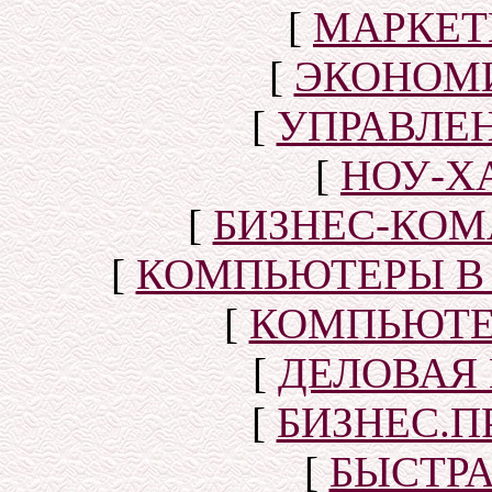
[
МАРКЕТ
[
ЭКОНОМИ
[
УПРАВЛЕ
[
НОУ-Х
[
БИЗНЕС-КОМ
[
КОМПЬЮТЕРЫ В
[
КОМПЬЮТЕ
[
ДЕЛОВАЯ
[
БИЗНЕС.П
[
БЫСТР