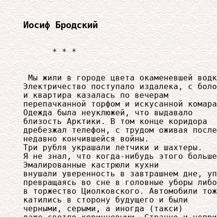
Иосиф Бродский
      * * *

 Мы жили в городе цвета окаменевшей водк
Электричество поступало издалека, с боло
и квартира казалась по вечерам

перепачканной торфом и искусанной комара
Одежда была неуклюжей, что выдавало

близость Арктики. В том конце коридора

дребезжал телефон, с трудом оживая после

недавно кончившейся войны.

Три рубля украшали летчики и шахтеры.

Я не знал, что когда-нибудь этого больше
Эмалированные кастрюли кухни

внушали уверенность в завтрашнем дне, уп
превращаясь во сне в головные уборы либо

в торжество Циолковского. Автомобили тож
катились в сторону будущего и были

черными, серыми, а иногда (такси)
