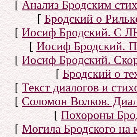
[
Анализ Бродским стих
[
Бродский о Рильке
[
Иосиф Бродский. С
[
Иосиф Бродский. П
[
Иосиф Бродский. Скор
[
Бродский о тех
[
Текст диалогов и сти
[
Соломон Волков. Диал
[
Похороны Бро
[
Могила Бродского на 