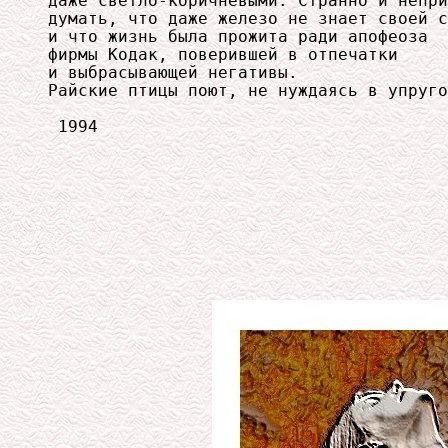
даже светло-коричневыми. Странно и непри
думать, что даже железо не знает своей с
и что жизнь была прожита ради апофеоза

фирмы Кодак, поверившей в отпечатки

и выбрасывающей негативы.

Райские птицы поют, не нуждаясь в упруго
 1994
