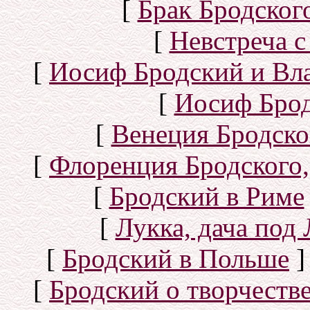
[
Брак Бродског
[
Невстреча с
[
Иосиф Бродский и Вл
[
Иосиф Брод
[
Венеция Бродско
[
Флоренция Бродского,
[
Бродский в Риме
[
Лукка, дача под
[
Бродский в Польше
]
[
Бродский о творчеств