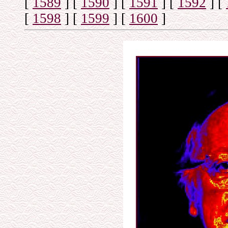
[
1589
]
[
1590
]
[
1591
]
[
1592
]
[
[
1598
]
[
1599
]
[
1600
]