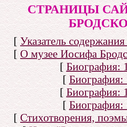
СТРАНИЦЫ САЙ
БРОДСКОГ
[
Указатель содержания 
[
О музее Иосифа Бродс
[
Биография: 1
[
Биография: 
[
Биография: 1
[
Биография: 
[
Стихотворения, поэмы