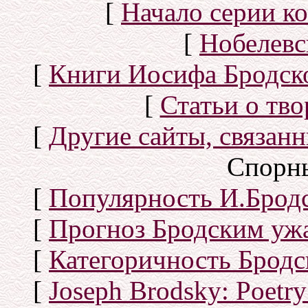
[
Начало серии к
[
Нобелевс
[
Книги Иосифа Бродског
[
Статьи о тво
[
Другие сайты, связан
Спорн
[
Популярность И.Бродс
[
Прогноз Бродским уж
[
Категоричность Бродс
[
Joseph Brodsky: Poetry