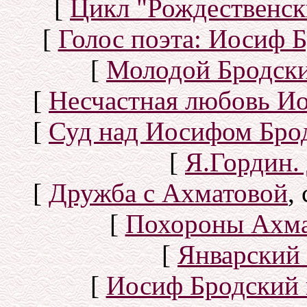
[
Цикл "Рождественск
[
Голос поэта: Иосиф Б
[
Молодой Бродск
[
Несчастная любовь И
[
Суд над Иосифом Бро
[
Я.Гордин.
[
Дружба с Ахматовой
,
[
Похороны Ахма
[
Январский 
[
Иосиф Бродский 