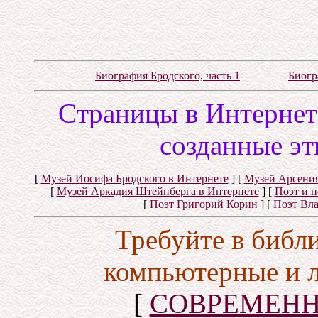
Биография Бродского, часть 1
Биогр
Cтраницы в Интернете
созданные эт
[
Музей Иосифа Бродского в Интернете
]
[
Музей Арсения
[
Музей Аркадия Штейнберга в Интернете
]
[
Поэт и 
[
Поэт Григорий Корин
]
[
Поэт Вл
Требуйте в библ
компьютерные и 
[
СОВРЕМЕНН