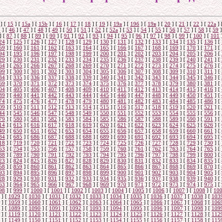
]
[
15
]
[
15a
]
[
15b
]
[
16
]
[
17
]
[
18
]
[
19
]
[
19а
]
[
19б
]
[
19в
]
[
20
]
[
21
]
[
22
]
[
22a
]
5
]
[
46
]
[
47
]
[
48
]
[
49
]
[
50
]
[
51
]
[
52
]
[
52а
]
[
53
]
[
54
]
[
55
]
[
56
]
[
57
]
[
58
]
[
59
]
]
[
87
]
[
88
]
[
89
]
[
90
]
[
91
]
[
92
]
[
93
]
[
94
]
[
95
]
[
96
]
[
97
]
[
98
]
[
99
]
[
100
]
[
101
24
]
[
125
]
[
126
]
[
127
]
[
128
]
[
129
]
[
130
]
[
131
]
[
132
]
[
133
]
[
134
]
[
135
]
[
136
]
[
59
]
[
160
]
[
161
]
[
162
]
[
163
]
[
164
]
[
165
]
[
166
]
[
167
]
[
168
]
[
169
]
[
170
]
[
171
]
[
94
]
[
195
]
[
196
]
[
197
]
[
198
]
[
199
]
[
200
]
[
201
]
[
202
]
[
203
]
[
204
]
[
205
]
[
206
]
[
29
]
[
230
]
[
231
]
[
232
]
[
233
]
[
234
]
[
235
]
[
236
]
[
237
]
[
238
]
[
239
]
[
240
]
[
241
]
[
64
]
[
265
]
[
266
]
[
267
]
[
268
]
[
269
]
[
270
]
[
271
]
[
272
]
[
273
]
[
274
]
[
275
]
[
276
]
[
99
]
[
300
]
[
301
]
[
302
]
[
303
]
[
304
]
[
305
]
[
306
]
[
307
]
[
308
]
[
309
]
[
310
]
[
311
]
[
34
]
[
335
]
[
336
]
[
337
]
[
338
]
[
339
]
[
340
]
[
341
]
[
342
]
[
343
]
[
344
]
[
345
]
[
346
]
[
69
]
[
370
]
[
371
]
[
372
]
[
373
]
[
374
]
[
375
]
[
376
]
[
377
]
[
378
]
[
379
]
[
380
]
[
381
]
[
04
]
[
405
]
[
406
]
[
407
]
[
408
]
[
409
]
[
410
]
[
411
]
[
412
]
[
413
]
[
414
]
[
415
]
[
416
]
[
39
]
[
440
]
[
441
]
[
442
]
[
443
]
[
444
]
[
445
]
[
446
]
[
447
]
[
448
]
[
449
]
[
450
]
[
451
]
[
74
]
[
475
]
[
476
]
[
477
]
[
478
]
[
479
]
[
480
]
[
481
]
[
482
]
[
483
]
[
484
]
[
485
]
[
486
]
[
09
]
[
510
]
[
511
]
[
512
]
[
513
]
[
514
]
[
515
]
[
516
]
[
517
]
[
518
]
[
519
]
[
520
]
[
521
]
[
44
]
[
545
]
[
546
]
[
547
]
[
548
]
[
549
]
[
550
]
[
551
]
[
552
]
[
553
]
[
554
]
[
555
]
[
556
]
[
79
]
[
580
]
[
581
]
[
582
]
[
583
]
[
584
]
[
585
]
[
586
]
[
587
]
[
588
]
[
589
]
[
590
]
[
591
]
[
14
]
[
615
]
[
616
]
[
617
]
[
618
]
[
619
]
[
620
]
[
621
]
[
622
]
[
623
]
[
624
]
[
625
]
[
626
]
[
49
]
[
650
]
[
651
]
[
652
]
[
653
]
[
654
]
[
655
]
[
656
]
[
657
]
[
658
]
[
659
]
[
660
]
[
661
]
[
84
]
[
685
]
[
686
]
[
687
]
[
688
]
[
688
]
[
689
]
[
690
]
[
691
]
[
692
]
[
693
]
[
694
]
[
695
]
[
18
]
[
719
]
[
720
]
[
721
]
[
722
]
[
723
]
[
724
]
[
725
]
[
726
]
[
727
]
[
728
]
[
729
]
[
730
]
[
53
]
[
754
]
[
755
]
[
756
]
[
757
]
[
758
]
[
759
]
[
760
]
[
761
]
[
762
]
[
763
]
[
764
]
[
765
]
[
88
]
[
789
]
[
790
]
[
791
]
[
792
]
[
793
]
[
794
]
[
795
]
[
796
]
[
797
]
[
798
]
[
799
]
[
800
]
[
23
]
[
824
]
[
825
]
[
826
]
[
827
]
[
828
]
[
829
]
[
830
]
[
831
]
[
832
]
[
833
]
[
834
]
[
835
]
[
58
]
[
859
]
[
860
]
[
861
]
[
862
]
[
863
]
[
864
]
[
865
]
[
866
]
[
867
]
[
868
]
[
869
]
[
870
]
[
93
]
[
894
]
[
895
]
[
896
]
[
897
]
[
898
]
[
899
]
[
900
]
[
901
]
[
902
]
[
903
]
[
904
]
[
905
]
[
28
]
[
929
]
[
930
]
[
931
]
[
932
]
[
933
]
[
934
]
[
935
]
[
936
]
[
937
]
[
938
]
[
939
]
[
940
]
[
63
]
[
964
]
[
965
]
[
966
]
[
967
]
[
968
]
[
969
]
[
970
]
[
971
]
[
972
]
[
973
]
[
974
]
[
975
]
[
98
]
[
999
]
[
1000
]
[
1001
]
[
1002
]
[
1003
]
[
1004
]
[
1005
]
[
1006
]
[
1007
]
[
1008
]
[
10
]
[
1029
]
[
1030
]
[
1031
]
[
1032
]
[
1033
]
[
1034
]
[
1035
]
[
1036
]
[
1037
]
[
1038
]
[
103
]
[
1059
]
[
1060
]
[
1061
]
[
1062
]
[
1063
]
[
1064
]
[
1065
]
[
1066
]
[
1067
]
[
1068
]
[
106
]
[
1089
]
[
1090
]
[
1091
]
[
1092
]
[
1093
]
[
1094
]
[
1095
]
[
1096
]
[
1097
]
[
1098
]
[
109
]
[
1119
]
[
1120
]
[
1121
]
[
1122
]
[
1123
]
[
1124
]
[
1125
]
[
1126
]
[
1127
]
[
1128
]
[
112
]
[
1149
]
[
1150
]
[
1151
]
[
1152
]
[
1153
]
[
1154
]
[
1155
]
[
1156
]
[
1157
]
[
1158
]
[
115