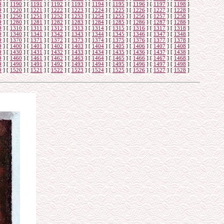
9
]
[
1190
]
[
1191
]
[
1192
]
[
1193
]
[
1194
]
[
1195
]
[
1196
]
[
1197
]
[
1198
]
9
]
[
1220
]
[
1221
]
[
1222
]
[
1223
]
[
1224
]
[
1225
]
[
1226
]
[
1227
]
[
1228
]
9
]
[
1250
]
[
1251
]
[
1252
]
[
1253
]
[
1254
]
[
1255
]
[
1256
]
[
1257
]
[
1258
]
9
]
[
1280
]
[
1281
]
[
1282
]
[
1283
]
[
1284
]
[
1285
]
[
1286
]
[
1287
]
[
1288
]
9
]
[
1310
]
[
1311
]
[
1312
]
[
1313
]
[
1314
]
[
1315
]
[
1316
]
[
1317
]
[
1318
]
9
]
[
1340
]
[
1341
]
[
1342
]
[
1343
]
[
1344
]
[
1345
]
[
1346
]
[
1347
]
[
1348
]
9
]
[
1370
]
[
1371
]
[
1372
]
[
1373
]
[
1374
]
[
1375
]
[
1376
]
[
1377
]
[
1378
]
9
]
[
1400
]
[
1401
]
[
1402
]
[
1403
]
[
1404
]
[
1405
]
[
1406
]
[
1407
]
[
1408
]
9
]
[
1430
]
[
1431
]
[
1432
]
[
1433
]
[
1434
]
[
1435
]
[
1436
]
[
1437
]
[
1438
]
9
]
[
1460
]
[
1461
]
[
1462
]
[
1463
]
[
1464
]
[
1465
]
[
1466
]
[
1467
]
[
1468
]
9
]
[
1490
]
[
1491
]
[
1492
]
[
1493
]
[
1494
]
[
1495
]
[
1496
]
[
1497
]
[
1498
]
9
]
[
1520
]
[
1521
]
[
1522
]
[
1523
]
[
1524
]
[
1525
]
[
1526
]
[
1527
]
[
1528
]