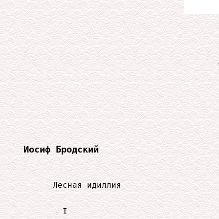
Иосиф Бродский
      Лесная идиллия

        I
