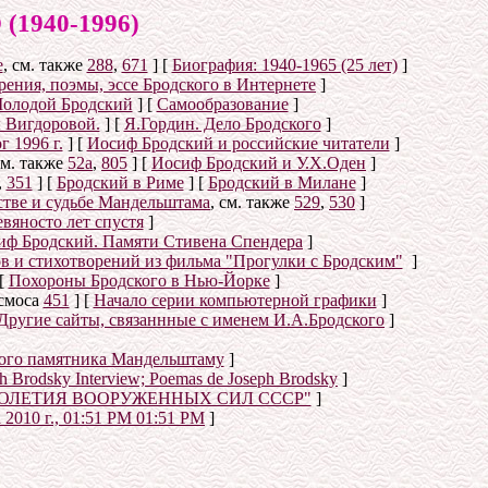
940-1996)
е
, см. также
288
,
671
]
[
Биография: 1940-1965 (25 лет)
]
ения, поэмы, эссе Бродского в Интернете
]
олодой Бродский
]
[
Самообразование
]
 Вигдоровой.
]
[
Я.Гордин. Дело Бродского
]
 1996 г.
]
[
Иосиф Бродский и российские читатели
]
см. также
52а
,
805
]
[
Иосиф Бродский и У.Х.Оден
]
,
351
]
[
Бродский в Риме
]
[
Бродский в Милане
]
стве и судьбе Мандельштама
, см. также
529
,
530
]
вяносто лет спустя
]
иф Бродский. Памяти Стивена Спендера
]
ов и стихотворений из фильма "Прогулки с Бродским"
]
[
Похороны Бродского в Нью-Йорке
]
осмоса
451
]
[
Начало серии компьютерной графики
]
Другие сайты, связаннные с именем И.А.Бродского
]
ого памятника Мандельштаму
]
eph Brodsky Interview; Poemas de Joseph Brodsky
]
ТОЛЕТИЯ ВООРУЖЕННЫХ СИЛ СССР"
]
 2010 г., 01:51 PM 01:51 PM
]
о