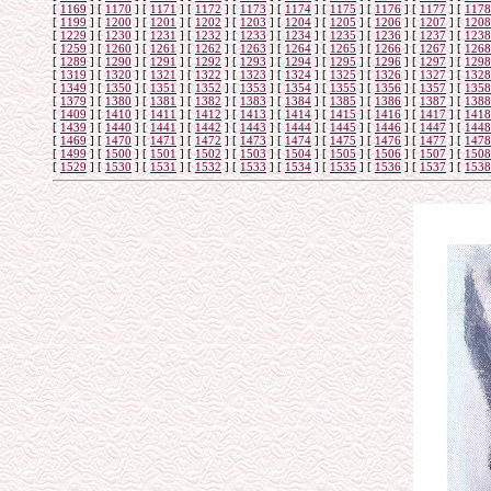
[
1169
]
[
1170
]
[
1171
]
[
1172
]
[
1173
]
[
1174
]
[
1175
]
[
1176
]
[
1177
]
[
1178
[
1199
]
[
1200
]
[
1201
]
[
1202
]
[
1203
]
[
1204
]
[
1205
]
[
1206
]
[
1207
]
[
1208
[
1229
]
[
1230
]
[
1231
]
[
1232
]
[
1233
]
[
1234
]
[
1235
]
[
1236
]
[
1237
]
[
1238
[
1259
]
[
1260
]
[
1261
]
[
1262
]
[
1263
]
[
1264
]
[
1265
]
[
1266
]
[
1267
]
[
1268
[
1289
]
[
1290
]
[
1291
]
[
1292
]
[
1293
]
[
1294
]
[
1295
]
[
1296
]
[
1297
]
[
1298
[
1319
]
[
1320
]
[
1321
]
[
1322
]
[
1323
]
[
1324
]
[
1325
]
[
1326
]
[
1327
]
[
1328
[
1349
]
[
1350
]
[
1351
]
[
1352
]
[
1353
]
[
1354
]
[
1355
]
[
1356
]
[
1357
]
[
1358
[
1379
]
[
1380
]
[
1381
]
[
1382
]
[
1383
]
[
1384
]
[
1385
]
[
1386
]
[
1387
]
[
1388
[
1409
]
[
1410
]
[
1411
]
[
1412
]
[
1413
]
[
1414
]
[
1415
]
[
1416
]
[
1417
]
[
1418
[
1439
]
[
1440
]
[
1441
]
[
1442
]
[
1443
]
[
1444
]
[
1445
]
[
1446
]
[
1447
]
[
1448
[
1469
]
[
1470
]
[
1471
]
[
1472
]
[
1473
]
[
1474
]
[
1475
]
[
1476
]
[
1477
]
[
1478
[
1499
]
[
1500
]
[
1501
]
[
1502
]
[
1503
]
[
1504
]
[
1505
]
[
1506
]
[
1507
]
[
1508
[
1529
]
[
1530
]
[
1531
]
[
1532
]
[
1533
]
[
1534
]
[
1535
]
[
1536
]
[
1537
]
[
1538