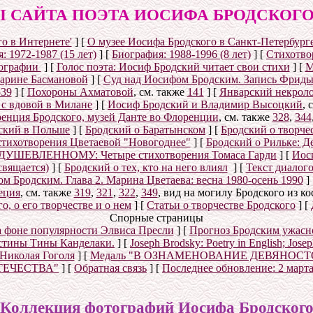
 САЙТА ПОЭТА ИОСИФА БРОДСКОГО (1
о в Интернете'
]
[
О музее Иосифа Бродского в Санкт-Петербург
: 1972-1987 (15 лет)
]
[
Биография: 1988-1996 (8 лет)
]
[
Стихотвор
ографии
]
[
Голос поэта: Иосиф Бродский читает свои стихи
]
[
М
Марине Басмановой
]
[
Суд над Иосифом Бродским. Запись Фриды
539
]
[
Похороны Ахматовой
, см. также
141
]
[
Январский некролог
 с вдовой в Милане
]
[
Иосиф Бродский и Владимир Высоцкий
, 
енция Бродского, музей Данте во Флоренции
, см. также
328
,
344
ский в Польше
]
[
Бродский о Баратынском
]
[
Бродский о творче
стихотворения Цветаевой "Новогоднее"
]
[
Бродский о Рильке: Де
УШЕВЛЕННОМУ: Четыре стихотворения Томаса Гарди
]
[
Иос
свящается)
]
[
Бродский о тех, кто на него влиял
]
[
Текст диалог
 Бродским. Глава 2. Марина Цветаева: весна 1980-осень 1990
]
еция
, см. также
319
,
321
,
322
,
349
, вид на могилу Бродского из к
, о его творчестве и о нем
]
[
Статьи о творчестве Бродского
]
[
Спорные страницы
а фоне популярности Элвиса Пресли
]
[
Прогноз Бродским ужасн
истины Тины Канделаки.
]
[
Joseph Brodsky: Poetry in English; Jos
 Николая Гоголя
]
[
Медаль "В ОЗНАМЕНОВАНИЕ ДЕВЯНОС
ТЕЧЕСТВА"
]
[
Обратная связь
]
[
Последнее обновление:
2 марта
Коллекция фотографий Иосифа Бродског