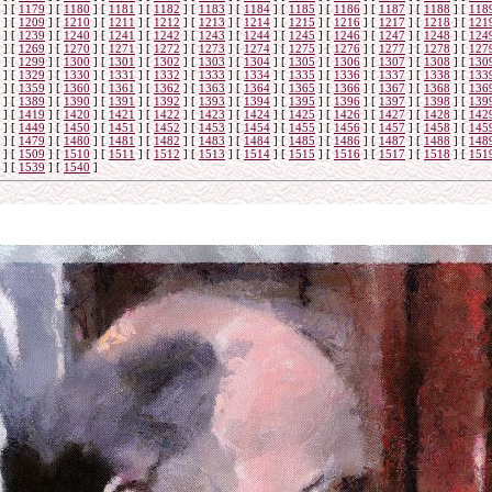
]
[
1179
]
[
1180
]
[
1181
]
[
1182
]
[
1183
]
[
1184
]
[
1185
]
[
1186
]
[
1187
]
[
1188
]
[
118
]
[
1209
]
[
1210
]
[
1211
]
[
1212
]
[
1213
]
[
1214
]
[
1215
]
[
1216
]
[
1217
]
[
1218
]
[
121
]
[
1239
]
[
1240
]
[
1241
]
[
1242
]
[
1243
]
[
1244
]
[
1245
]
[
1246
]
[
1247
]
[
1248
]
[
124
]
[
1269
]
[
1270
]
[
1271
]
[
1272
]
[
1273
]
[
1274
]
[
1275
]
[
1276
]
[
1277
]
[
1278
]
[
127
]
[
1299
]
[
1300
]
[
1301
]
[
1302
]
[
1303
]
[
1304
]
[
1305
]
[
1306
]
[
1307
]
[
1308
]
[
130
]
[
1329
]
[
1330
]
[
1331
]
[
1332
]
[
1333
]
[
1334
]
[
1335
]
[
1336
]
[
1337
]
[
1338
]
[
133
]
[
1359
]
[
1360
]
[
1361
]
[
1362
]
[
1363
]
[
1364
]
[
1365
]
[
1366
]
[
1367
]
[
1368
]
[
136
]
[
1389
]
[
1390
]
[
1391
]
[
1392
]
[
1393
]
[
1394
]
[
1395
]
[
1396
]
[
1397
]
[
1398
]
[
139
]
[
1419
]
[
1420
]
[
1421
]
[
1422
]
[
1423
]
[
1424
]
[
1425
]
[
1426
]
[
1427
]
[
1428
]
[
142
]
[
1449
]
[
1450
]
[
1451
]
[
1452
]
[
1453
]
[
1454
]
[
1455
]
[
1456
]
[
1457
]
[
1458
]
[
145
]
[
1479
]
[
1480
]
[
1481
]
[
1482
]
[
1483
]
[
1484
]
[
1485
]
[
1486
]
[
1487
]
[
1488
]
[
148
]
[
1509
]
[
1510
]
[
1511
]
[
1512
]
[
1513
]
[
1514
]
[
1515
]
[
1516
]
[
1517
]
[
1518
]
[
151
]
[
1539
]
[
1540
]