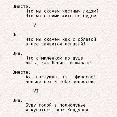
Вместе:

     Что мы скажем честным людям?

     Что мы с ними жить не будем.

        V

Он:

     Что мы скажем как с облавой

     в лес заявится легавый?

Она:

     Что с милёнком по душе

     жить, как Ленин, в шалаше.

Вместе:

     Ах, пастушка, ты - философ!

     Больше нет к тебе вопросов.

        VI

Она:

     Буду голой в полнолунье

     я купаться, как Колдунья.
