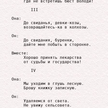
     где не встретишь бюст Володи!

        III

Она:

     До свиданья, девки-козы,

     возвращайтесь-ка в колхозы.

Он:

     До свидания, буренки,

     дайте мне побыть в сторонке.

Вместе:

     Хорошо принять лекарства

     от судьбы и государства!

        IV

Она:

     Мы уходим в глушь лесную.

     Брошу книжку записную.

Он:

     Удаляемся от света.

     Не увижу сельсовета.
