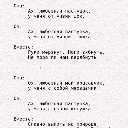
Она:

     Ах, любезный пастушок,

     у меня от жизни шок.

Он:

     Ах, любезная пастушка,

     у меня от жизни - юшка.

Вместе:

     Руки мерзнут. Ноги зябнуть.

     Не пора ли нам дерябнуть.

        II

Она:

     Ох, любезный мой красавчик,

     у меня с собой мерзавчик.

Он:

     Ах, любезная пастушка,

     у меня с собой косушка.

Вместе:

     Славно выпить на природе,
