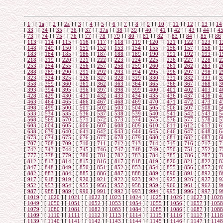
[
1
]
[
1а
]
[
2
]
[
2а
]
[
3
]
[
4
]
[
5
]
[
6
]
[
7
]
[
8
]
[
9
]
[
10
]
[
11
]
[
12
]
[
13
]
[
14
[
33
]
[
34
]
[
35
]
[
36
]
[
37
]
[
37а
]
[
38
]
[
39
]
[
40
]
[
41
]
[
42
]
[
43
]
[
44
]
[
4
[
73
]
[
74
]
[
75
]
[
76
]
[
77
]
[
78
]
[
79
]
[
80
]
[
81
]
[
82
]
[
83
]
[
84
]
[
85
]
[
86
[
113
]
[
114
]
[
115
]
[
116
]
[
117
]
[
118
]
[
119
]
[
120
]
[
121
]
[
122
]
[
123
]
[
1
[
148
]
[
149
]
[
150
]
[
151
]
[
152
]
[
153
]
[
154
]
[
155
]
[
156
]
[
157
]
[
158
]
[
1
[
183
]
[
184
]
[
185
]
[
186
]
[
187
]
[
188
]
[
189
]
[
190
]
[
191
]
[
192
]
[
193
]
[
1
[
218
]
[
219
]
[
220
]
[
221
]
[
222
]
[
223
]
[
224
]
[
225
]
[
226
]
[
227
]
[
228
]
[
2
[
253
]
[
254
]
[
255
]
[
256
]
[
257
]
[
258
]
[
259
]
[
260
]
[
261
]
[
262
]
[
263
]
[
2
[
288
]
[
289
]
[
290
]
[
291
]
[
292
]
[
293
]
[
294
]
[
295
]
[
296
]
[
297
]
[
298
]
[
2
[
323
]
[
324
]
[
325
]
[
326
]
[
327
]
[
328
]
[
329
]
[
330
]
[
331
]
[
332
]
[
333
]
[
3
[
358
]
[
359
]
[
360
]
[
361
]
[
362
]
[
363
]
[
364
]
[
365
]
[
366
]
[
367
]
[
368
]
[
3
[
393
]
[
394
]
[
395
]
[
396
]
[
397
]
[
398
]
[
399
]
[
400
]
[
401
]
[
402
]
[
403
]
[
4
[
428
]
[
429
]
[
430
]
[
431
]
[
432
]
[
433
]
[
434
]
[
435
]
[
436
]
[
437
]
[
438
]
[
4
[
463
]
[
464
]
[
465
]
[
466
]
[
467
]
[
468
]
[
469
]
[
470
]
[
471
]
[
472
]
[
473
]
[
4
[
498
]
[
499
]
[
500
]
[
501
]
[
502
]
[
503
]
[
504
]
[
505
]
[
506
]
[
507
]
[
508
]
[
5
[
533
]
[
534
]
[
535
]
[
536
]
[
537
]
[
538
]
[
539
]
[
540
]
[
541
]
[
542
]
[
543
]
[
5
[
568
]
[
569
]
[
570
]
[
571
]
[
572
]
[
573
]
[
574
]
[
575
]
[
576
]
[
577
]
[
578
]
[
5
[
603
]
[
604
]
[
605
]
[
606
]
[
607
]
[
608
]
[
609
]
[
610
]
[
611
]
[
612
]
[
613
]
[
6
[
638
]
[
639
]
[
640
]
[
641
]
[
642
]
[
643
]
[
644
]
[
645
]
[
646
]
[
647
]
[
648
]
[
6
[
673
]
[
674
]
[
675
]
[
676
]
[
677
]
[
678
]
[
679
]
[
680
]
[
681
]
[
682
]
[
683
]
[
6
[
707
]
[
708
]
[
709
]
[
710
]
[
711
]
[
712
]
[
713
]
[
714
]
[
715
]
[
716
]
[
717
]
[
7
[
742
]
[
743
]
[
744
]
[
745
]
[
746
]
[
747
]
[
748
]
[
749
]
[
750
]
[
751
]
[
752
]
[
7
[
777
]
[
778
]
[
779
]
[
780
]
[
781
]
[
782
]
[
783
]
[
784
]
[
785
]
[
786
]
[
787
]
[
7
[
812
]
[
813
]
[
814
]
[
815
]
[
816
]
[
817
]
[
818
]
[
819
]
[
820
]
[
821
]
[
822
]
[
8
[
847
]
[
848
]
[
849
]
[
850
]
[
851
]
[
852
]
[
853
]
[
854
]
[
855
]
[
856
]
[
857
]
[
8
[
882
]
[
883
]
[
884
]
[
885
]
[
886
]
[
887
]
[
888
]
[
889
]
[
890
]
[
891
]
[
892
]
[
8
[
917
]
[
918
]
[
919
]
[
920
]
[
921
]
[
922
]
[
923
]
[
924
]
[
925
]
[
926
]
[
927
]
[
9
[
952
]
[
953
]
[
954
]
[
955
]
[
956
]
[
957
]
[
958
]
[
959
]
[
960
]
[
961
]
[
962
]
[
9
[
987
]
[
988
]
[
989
]
[
990
]
[
991
]
[
992
]
[
993
]
[
994
]
[
995
]
[
996
]
[
997
]
[
9
[
1019
]
[
1020
]
[
1021
]
[
1022
]
[
1023
]
[
1024
]
[
1025
]
[
1026
]
[
1027
]
[
1028
[
1049
]
[
1050
]
[
1051
]
[
1052
]
[
1053
]
[
1054
]
[
1055
]
[
1056
]
[
1057
]
[
1058
[
1079
]
[
1080
]
[
1081
]
[
1082
]
[
1083
]
[
1084
]
[
1085
]
[
1086
]
[
1087
]
[
1088
[
1109
]
[
1110
]
[
1111
]
[
1112
]
[
1113
]
[
1114
]
[
1115
]
[
1116
]
[
1117
]
[
1118
[
1139
]
[
1140
]
[
1141
]
[
1142
]
[
1143
]
[
1144
]
[
1145
]
[
1146
]
[
1147
]
[
1148