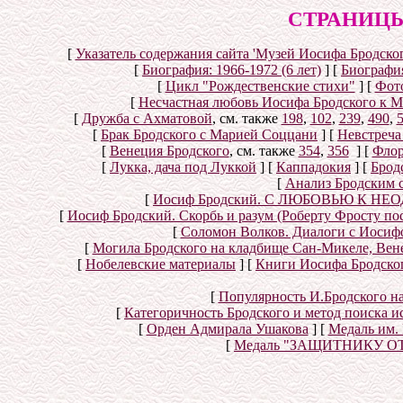
СТРАНИЦЫ
[
Указатель содержания сайта 'Музей Иосифа Бродског
[
Биография: 1966-1972 (6 лет)
]
[
Биография
[
Цикл "Рождественские стихи"
]
[
Фот
[
Несчастная любовь Иосифа Бродского к 
[
Дружба с Ахматовой
, см. также
198
,
102
,
239
,
490
,
[
Брак Бродского с Марией Соццани
]
[
Невстреча
[
Венеция Бродского
, см. также
354
,
356
]
[
Флор
[
Лукка, дача под Луккой
]
[
Каппадокия
]
[
Брод
[
Анализ Бродским 
[
Иосиф Бродский. С ЛЮБОВЬЮ К НЕОД
[
Иосиф Бродский. Скорбь и разум (Роберту Фросту по
[
Соломон Волков. Диалоги с Иосифом
[
Могила Бродского на кладбище Сан-Микеле, Вен
[
Нобелевские материалы
]
[
Книги Иосифа Бродского
[
Популярность И.Бродского н
[
Категоричность Бродского и метод поиска 
[
Орден Адмирала Ушакова
]
[
Медаль им.
[
Медаль "ЗАЩИТНИКУ О