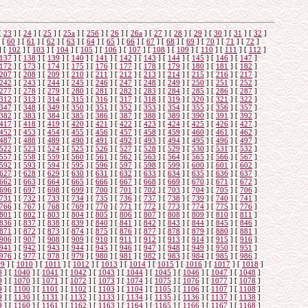
[
23
]
[
24
]
[
25
]
[
25а
]
[
25б
]
[
26
]
[
26a
]
[
27
]
[
28
]
[
29
]
[
30
]
[
31
]
[
32
]
[
60
]
[
61
]
[
62
]
[
63
]
[
64
]
[
65
]
[
66
]
[
67
]
[
68
]
[
69
]
[
70
]
[
71
]
[
72
]
]
[
102
]
[
103
]
[
104
]
[
105
]
[
106
]
[
107
]
[
108
]
[
109
]
[
110
]
[
111
]
[
112
]
137
]
[
138
]
[
139
]
[
140
]
[
141
]
[
142
]
[
143
]
[
144
]
[
145
]
[
146
]
[
147
]
172
]
[
173
]
[
174
]
[
175
]
[
176
]
[
177
]
[
178
]
[
179
]
[
180
]
[
181
]
[
182
]
207
]
[
208
]
[
209
]
[
210
]
[
211
]
[
212
]
[
213
]
[
214
]
[
215
]
[
216
]
[
217
]
242
]
[
243
]
[
244
]
[
245
]
[
246
]
[
247
]
[
248
]
[
249
]
[
250
]
[
251
]
[
252
]
277
]
[
278
]
[
279
]
[
280
]
[
281
]
[
282
]
[
283
]
[
284
]
[
285
]
[
286
]
[
287
]
312
]
[
313
]
[
314
]
[
315
]
[
316
]
[
317
]
[
318
]
[
319
]
[
320
]
[
321
]
[
322
]
347
]
[
348
]
[
349
]
[
350
]
[
351
]
[
352
]
[
353
]
[
354
]
[
355
]
[
356
]
[
357
]
382
]
[
383
]
[
384
]
[
385
]
[
386
]
[
387
]
[
388
]
[
389
]
[
390
]
[
391
]
[
392
]
417
]
[
418
]
[
419
]
[
420
]
[
421
]
[
422
]
[
423
]
[
424
]
[
425
]
[
426
]
[
427
]
452
]
[
453
]
[
454
]
[
455
]
[
456
]
[
457
]
[
458
]
[
459
]
[
460
]
[
461
]
[
462
]
487
]
[
488
]
[
489
]
[
490
]
[
491
]
[
492
]
[
493
]
[
494
]
[
495
]
[
496
]
[
497
]
522
]
[
523
]
[
524
]
[
525
]
[
526
]
[
527
]
[
528
]
[
529
]
[
530
]
[
531
]
[
532
]
557
]
[
558
]
[
559
]
[
560
]
[
561
]
[
562
]
[
563
]
[
564
]
[
565
]
[
566
]
[
567
]
592
]
[
593
]
[
594
]
[
595
]
[
596
]
[
597
]
[
598
]
[
599
]
[
600
]
[
601
]
[
602
]
627
]
[
628
]
[
629
]
[
630
]
[
631
]
[
632
]
[
633
]
[
634
]
[
635
]
[
636
]
[
637
]
662
]
[
663
]
[
664
]
[
665
]
[
666
]
[
667
]
[
668
]
[
669
]
[
670
]
[
671
]
[
672
]
696
]
[
697
]
[
698
]
[
699
]
[
700
]
[
701
]
[
702
]
[
703
]
[
704
]
[
705
]
[
706
]
731
]
[
732
]
[
733
]
[
734
]
[
735
]
[
736
]
[
737
]
[
738
]
[
739
]
[
740
]
[
741
]
766
]
[
767
]
[
768
]
[
769
]
[
770
]
[
771
]
[
772
]
[
773
]
[
774
]
[
775
]
[
776
]
801
]
[
802
]
[
803
]
[
804
]
[
805
]
[
806
]
[
807
]
[
808
]
[
809
]
[
810
]
[
811
]
836
]
[
837
]
[
838
]
[
839
]
[
840
]
[
841
]
[
842
]
[
843
]
[
844
]
[
845
]
[
846
]
871
]
[
872
]
[
873
]
[
874
]
[
875
]
[
876
]
[
877
]
[
878
]
[
879
]
[
880
]
[
881
]
906
]
[
907
]
[
908
]
[
909
]
[
910
]
[
911
]
[
912
]
[
913
]
[
914
]
[
915
]
[
916
]
941
]
[
942
]
[
943
]
[
944
]
[
945
]
[
946
]
[
947
]
[
948
]
[
949
]
[
950
]
[
951
]
976
]
[
977
]
[
978
]
[
979
]
[
980
]
[
981
]
[
982
]
[
983
]
[
984
]
[
985
]
[
986
]
09
]
[
1010
]
[
1011
]
[
1012
]
[
1013
]
[
1014
]
[
1015
]
[
1016
]
[
1017
]
[
1018
]
9
]
[
1040
]
[
1041
]
[
1042
]
[
1043
]
[
1044
]
[
1045
]
[
1046
]
[
1047
]
[
1048
]
9
]
[
1070
]
[
1071
]
[
1072
]
[
1073
]
[
1074
]
[
1075
]
[
1076
]
[
1077
]
[
1078
]
9
]
[
1100
]
[
1101
]
[
1102
]
[
1103
]
[
1104
]
[
1105
]
[
1106
]
[
1107
]
[
1108
]
9
]
[
1130
]
[
1131
]
[
1132
]
[
1133
]
[
1134
]
[
1135
]
[
1136
]
[
1137
]
[
1138
]
9
]
[
1160
]
[
1161
]
[
1162
]
[
1163
]
[
1164
]
[
1165
]
[
1166
]
[
1167
]
[
1168
]