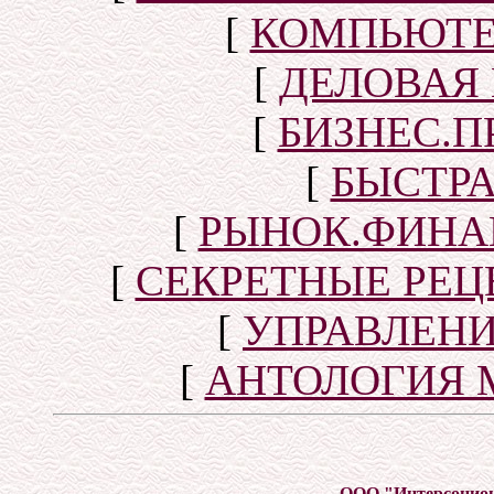
[
КОМПЬЮТЕ
[
ДЕЛОВАЯ
[
БИЗНЕС.П
[
БЫСТР
[
РЫНОК.ФИНА
[
СЕКРЕТНЫЕ РЕ
[
УПРАВЛЕН
[
АНТОЛОГИЯ 
ООО "Интерсоцио