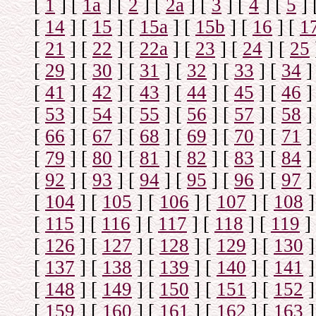
[
1
]
[
1а
]
[
2
]
[
2а
]
[
3
]
[
4
]
[
5
]
[
14
]
[
15
]
[
15a
]
[
15b
]
[
16
]
[
1
[
21
]
[
22
]
[
22a
]
[
23
]
[
24
]
[
25
[
29
]
[
30
]
[
31
]
[
32
]
[
33
]
[
34
]
[
41
]
[
42
]
[
43
]
[
44
]
[
45
]
[
46
]
[
53
]
[
54
]
[
55
]
[
56
]
[
57
]
[
58
]
[
66
]
[
67
]
[
68
]
[
69
]
[
70
]
[
71
]
[
79
]
[
80
]
[
81
]
[
82
]
[
83
]
[
84
]
[
92
]
[
93
]
[
94
]
[
95
]
[
96
]
[
97
]
[
104
]
[
105
]
[
106
]
[
107
]
[
108
]
[
115
]
[
116
]
[
117
]
[
118
]
[
119
]
[
126
]
[
127
]
[
128
]
[
129
]
[
130
]
[
137
]
[
138
]
[
139
]
[
140
]
[
141
]
[
148
]
[
149
]
[
150
]
[
151
]
[
152
]
[
159
]
[
160
]
[
161
]
[
162
]
[
163
]