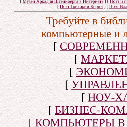
[
Музей Аркадия Штейнберга в Интернете
]
[
Поэт и 
[
Поэт Григорий Корин
]
[
Поэт Вл
Требуйте в библ
компьютерные и 
[
СОВРЕМЕНН
[
МАРКЕТ
[
ЭКОНОМИ
[
УПРАВЛЕ
[
НОУ-Х
[
БИЗНЕС-КОМ
[
КОМПЬЮТЕРЫ В