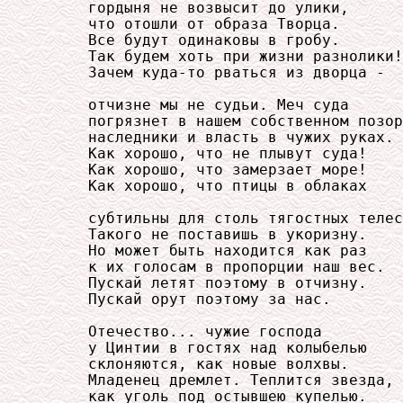
     гордыня не возвысит до улики,

     что отошли от образа Творца.

     Все будут одинаковы в гробу.

     Так будем хоть при жизни разнолики!

     Зачем куда-то рваться из дворца -

     отчизне мы не судьи. Меч суда

     погрязнет в нашем собственном позор
     наследники и власть в чужих руках.

     Как хорошо, что не плывут суда!

     Как хорошо, что замерзает море!

     Как хорошо, что птицы в облаках

     субтильны для столь тягостных телес
     Такого не поставишь в укоризну.

     Но может быть находится как раз

     к их голосам в пропорции наш вес.

     Пускай летят поэтому в отчизну.

     Пускай орут поэтому за нас.

     Отечество... чужие господа

     у Цинтии в гостях над колыбелью

     склоняются, как новые волхвы.

     Младенец дремлет. Теплится звезда,

     как уголь под остывшею купелью.
