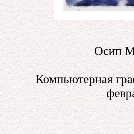
Осип М
Компьютерная гра
февра