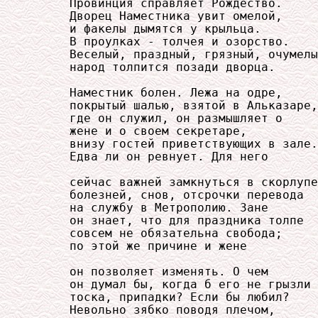
     Провинция справляет Рождество.

     Дворец Наместника увит омелой,

     и факелы дымятся у крыльца.

     В проулках - толчея и озорство.

     Веселый, праздный, грязный, очумелы
     народ толпится позади дворца.

     Наместник болен. Лежа на одре,

     покрытый шалью, взятой в Альказаре,

     где он служил, он размышляет о

     жене и о своем секретаре,

     внизу гостей приветствующих в зале.

     Едва ли он ревнует. Для него

     сейчас важней замкнуться в скорлупе

     болезней, снов, отсрочки перевода

     на службу в Метрополию. Зане

     он знает, что для праздника толпе

     совсем не обязательна свобода;

     по этой же причине и жене

     он позволяет изменять. О чем

     он думал бы, когда б его не грызли

     тоска, припадки? Если бы любил?

     Невольно зябко поводя плечом,
