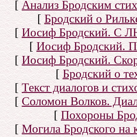
[
Анализ Бродским стих
[
Бродский о Рильке
[
Иосиф Бродский. С
[
Иосиф Бродский. П
[
Иосиф Бродский. Скор
[
Бродский о тех
[
Текст диалогов и сти
[
Соломон Волков. Диал
[
Похороны Бро
[
Могила Бродского на 