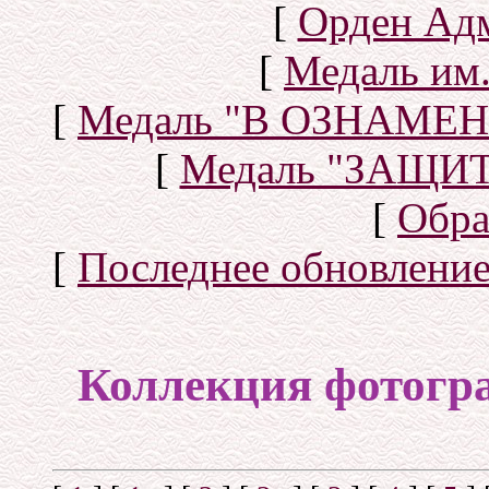
[
Орден Ад
[
Медаль им.
[
Медаль "В ОЗНАМ
[
Медаль "ЗАЩИ
[
Обра
[
Последнее обновлени
Коллекция фотогр