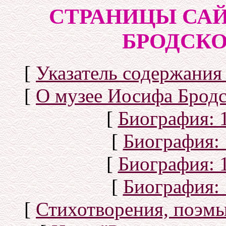
СТРАНИЦЫ САЙ
БРОДСКОГ
[
Указатель содержания 
[
О музее Иосифа Бродс
[
Биография: 1
[
Биография: 
[
Биография: 1
[
Биография: 
[
Стихотворения, поэмы