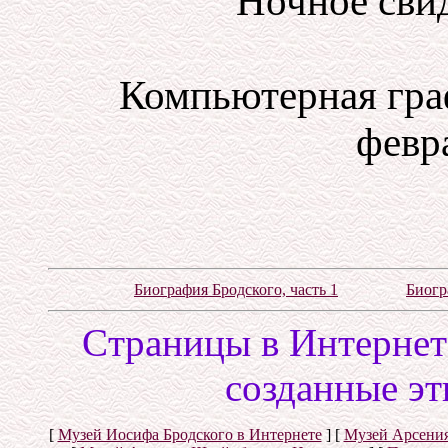
Ночное свид
Компьютерная гра
февра
Биография Бродского, часть 1
Биогр
Cтраницы в Интернете
созданные эт
[
Музей Иосифа Бродского в Интернете
]
[
Музей Арсения