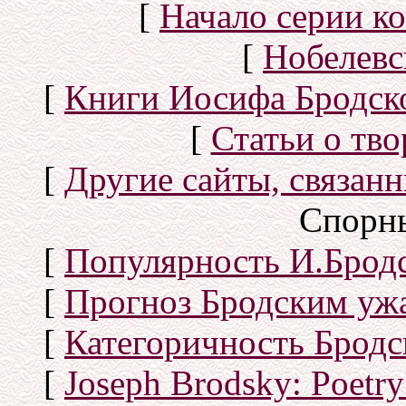
[
Начало серии к
[
Нобелевс
[
Книги Иосифа Бродског
[
Статьи о тво
[
Другие сайты, связан
Спорн
[
Популярность И.Бродс
[
Прогноз Бродским уж
[
Категоричность Бродс
[
Joseph Brodsky: Poetry