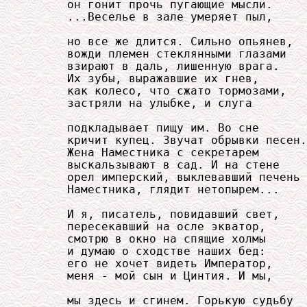
     он гонит прочь пугающие мысли.

     ...Веселье в зале умеряет пыл,

     но все же длится. Сильно опьянев,

     вожди племен стеклянными глазами

     взирают в даль, лишенную врага.

     Их зубы, выражавшие их гнев,

     как колесо, что сжато тормозами,

     застряли на улыбке, и слуга

     подкладывает пищу им. Во сне

     кричит купец. Звучат обрывки песен.

     Жена Наместника с секретарем

     выскальзывают в сад. И на стене

     орел имперский, выклевавший печень

     Наместника, глядит нетопырем...

     И я, писатель, повидавший свет,

     пересекавший на осле экватор,

     смотрю в окно на спящие холмы

     и думаю о сходстве наших бед:

     его не хочет видеть Император,

     меня - мой сын и Цинтия. И мы,

     мы здесь и сгинем. Горькую судьбу
