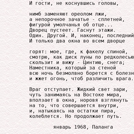
     И гости, не коснувшись головы,

     нимб заменяют ореолом лжи,

     а непорочное зачатье - сплетней,

     фигурой умолчанья об отце...

     Дворец пустеет. Гаснут этажи.

     Один. Другой. И, наконец, последний
     И только два окна во всем дворце

     горят: мое, где, к факелу спиной,

     смотрю, как диск луны по редколесью

     скользит и вижу - Цинтию, снега;

     Наместника, который за стеной

     всю ночь безмолвно борется с болезн
     и жжет огонь, чтоб различить врага.

     Враг отступает. Жидкий свет зари,

     чуть занимаясь на Востоке мира,

     вползает в окна, норовя взглянуть

     на то, что совершается внутри,

     и, натыкаясь на остатки пира,

     колеблется. Но продолжает путь.

             январь 1968, Паланга
