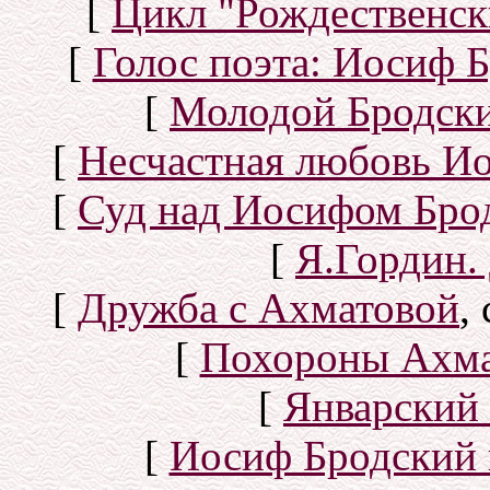
[
Цикл "Рождественск
[
Голос поэта: Иосиф Б
[
Молодой Бродск
[
Несчастная любовь И
[
Суд над Иосифом Бро
[
Я.Гордин.
[
Дружба с Ахматовой
,
[
Похороны Ахма
[
Январский 
[
Иосиф Бродский 