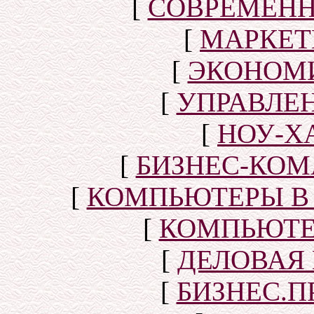
[
СОВРЕМЕНН
[
МАРКЕТ
[
ЭКОНОМИ
[
УПРАВЛЕ
[
НОУ-Х
[
БИЗНЕС-КОМ
[
КОМПЬЮТЕРЫ В
[
КОМПЬЮТЕ
[
ДЕЛОВАЯ
[
БИЗНЕС.П