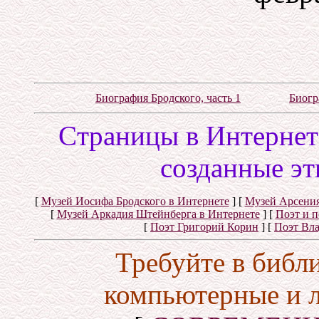
Биография Бродского, часть 1
Биогр
Cтраницы в Интернете
созданные эт
[
Музей Иосифа Бродского в Интернете
]
[
Музей Арсения
[
Музей Аркадия Штейнберга в Интернете
]
[
Поэт и 
[
Поэт Григорий Корин
]
[
Поэт Вл
Требуйте в библ
компьютерные и 