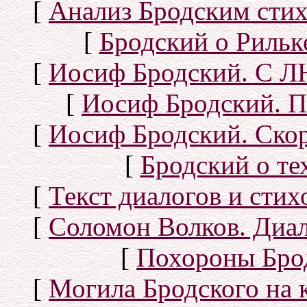
[
Анализ Бродским стих
[
Бродский о Рильке
[
Иосиф Бродский. С
[
Иосиф Бродский. П
[
Иосиф Бродский. Скор
[
Бродский о тех
[
Текст диалогов и сти
[
Соломон Волков. Диал
[
Похороны Бро
[
Могила Бродского на 