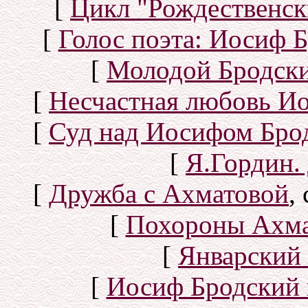
[
Цикл "Рождественск
[
Голос поэта: Иосиф Б
[
Молодой Бродск
[
Несчастная любовь И
[
Суд над Иосифом Бро
[
Я.Гордин.
[
Дружба с Ахматовой
,
[
Похороны Ахма
[
Январский 
[
Иосиф Бродский 