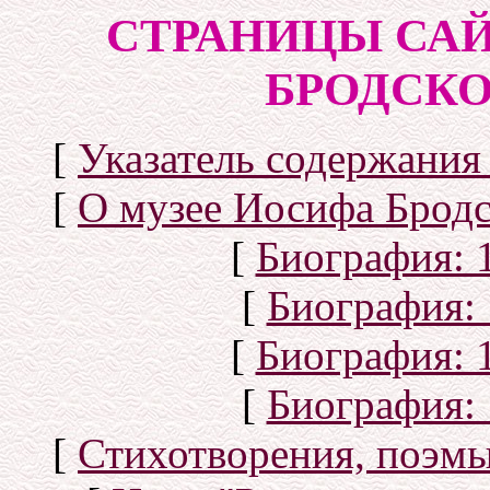
СТРАНИЦЫ САЙ
БРОДСКОГ
[
Указатель содержания 
[
О музее Иосифа Бродс
[
Биография: 1
[
Биография: 
[
Биография: 1
[
Биография: 
[
Стихотворения, поэмы