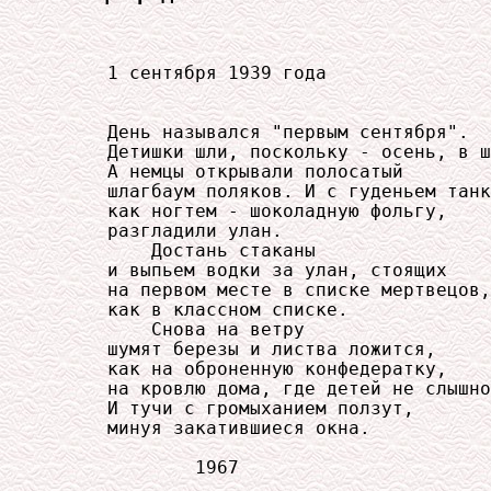
     1 сентября 1939 года

     День назывался "первым сентября".

     Детишки шли, поскольку - осень, в ш
     А немцы открывали полосатый

     шлагбаум поляков. И с гуденьем танк
     как ногтем - шоколадную фольгу,

     разгладили улан.

         Достань стаканы

     и выпьем водки за улан, стоящих

     на первом месте в списке мертвецов,

     как в классном списке.

         Снова на ветру

     шумят березы и листва ложится,

     как на оброненную конфедератку,

     на кровлю дома, где детей не слышно
     И тучи с громыханием ползут,

     минуя закатившиеся окна.

             1967
