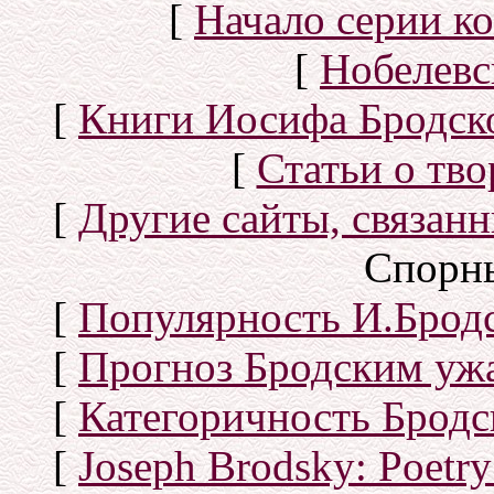
[
Начало серии к
[
Нобелевс
[
Книги Иосифа Бродског
[
Статьи о тво
[
Другие сайты, связан
Спорн
[
Популярность И.Бродс
[
Прогноз Бродским уж
[
Категоричность Бродс
[
Joseph Brodsky: Poetry