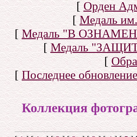
[
Орден Ад
[
Медаль им.
[
Медаль "В ОЗНАМ
[
Медаль "ЗАЩИ
[
Обра
[
Последнее обновлени
Коллекция фотогр