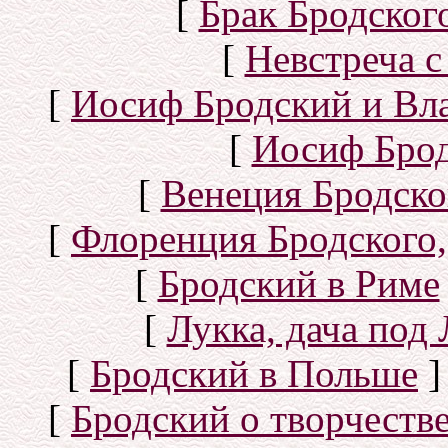
[
Брак Бродског
[
Невстреча с
[
Иосиф Бродский и Вл
[
Иосиф Брод
[
Венеция Бродско
[
Флоренция Бродского,
[
Бродский в Риме
[
Лукка, дача под
[
Бродский в Польше
]
[
Бродский о творчеств