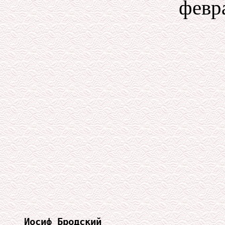
февра
Иосиф Бродский