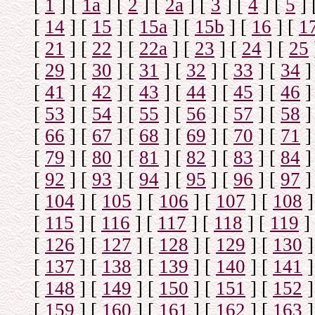
[
1
]
[
1а
]
[
2
]
[
2а
]
[
3
]
[
4
]
[
5
]
[
14
]
[
15
]
[
15a
]
[
15b
]
[
16
]
[
1
[
21
]
[
22
]
[
22a
]
[
23
]
[
24
]
[
25
[
29
]
[
30
]
[
31
]
[
32
]
[
33
]
[
34
]
[
41
]
[
42
]
[
43
]
[
44
]
[
45
]
[
46
]
[
53
]
[
54
]
[
55
]
[
56
]
[
57
]
[
58
]
[
66
]
[
67
]
[
68
]
[
69
]
[
70
]
[
71
]
[
79
]
[
80
]
[
81
]
[
82
]
[
83
]
[
84
]
[
92
]
[
93
]
[
94
]
[
95
]
[
96
]
[
97
]
[
104
]
[
105
]
[
106
]
[
107
]
[
108
]
[
115
]
[
116
]
[
117
]
[
118
]
[
119
]
[
126
]
[
127
]
[
128
]
[
129
]
[
130
]
[
137
]
[
138
]
[
139
]
[
140
]
[
141
]
[
148
]
[
149
]
[
150
]
[
151
]
[
152
]
[
159
]
[
160
]
[
161
]
[
162
]
[
163
]