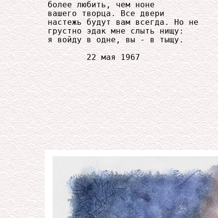
     более любить, чем ноне

     вашего творца. Все двери

     настежь будут вам всегда. Но не

     грустно эдак мне слыть нищу:

     я войду в одне, вы - в тыщу.

             22 мая 1967
