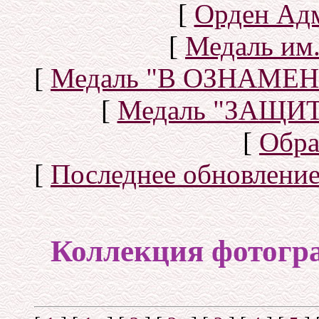
[
Орден Ад
[
Медаль им.
[
Медаль "В ОЗНАМ
[
Медаль "ЗАЩИ
[
Обра
[
Последнее обновлени
Коллекция фотогр