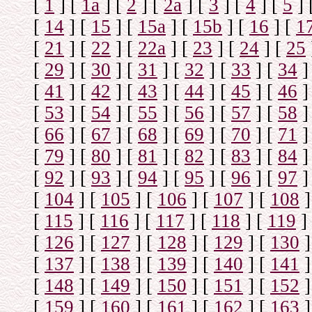
[
1
]
[
1а
]
[
2
]
[
2а
]
[
3
]
[
4
]
[
5
]
[
14
]
[
15
]
[
15a
]
[
15b
]
[
16
]
[
1
[
21
]
[
22
]
[
22a
]
[
23
]
[
24
]
[
25
[
29
]
[
30
]
[
31
]
[
32
]
[
33
]
[
34
]
[
41
]
[
42
]
[
43
]
[
44
]
[
45
]
[
46
]
[
53
]
[
54
]
[
55
]
[
56
]
[
57
]
[
58
]
[
66
]
[
67
]
[
68
]
[
69
]
[
70
]
[
71
]
[
79
]
[
80
]
[
81
]
[
82
]
[
83
]
[
84
]
[
92
]
[
93
]
[
94
]
[
95
]
[
96
]
[
97
]
[
104
]
[
105
]
[
106
]
[
107
]
[
108
]
[
115
]
[
116
]
[
117
]
[
118
]
[
119
]
[
126
]
[
127
]
[
128
]
[
129
]
[
130
]
[
137
]
[
138
]
[
139
]
[
140
]
[
141
]
[
148
]
[
149
]
[
150
]
[
151
]
[
152
]
[
159
]
[
160
]
[
161
]
[
162
]
[
163
]