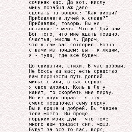
     сочиняю вас. Да вот, кислу

     мину позабыл аж даве

     сделать на вопрос: "Как вирши?

     Прибавляете лучей к славе?"

     Прибавляю, говорю. Вы же

     оставляете меня. Что ж! Дай вам

     Бог того, что мне ждать поздно.

     Счастья, мыслю я. Даром,

     что я сам вас сотворил. Розно

     с вами мы пойдем: вы - к людям,

     я - туда, где все будем.

     До свидания, стихи. В час добрый.

     Не боюсь за вас; есть средство

     вам перенести путь долгий:

     милые стихи, в вас сердце

     я свое вложил. Коль в Лету

     канет, то скорбеть мне перву.

     Но из двух оправ - я эту

     смело предпочел сему перлу.

     Вы и краше и добрей. Вы тверже

     тела моего. Вы проще

     горьких моих дум - что тоже

     много вам придаст сил, мощи.

     Будут за всё то вас, верю,
