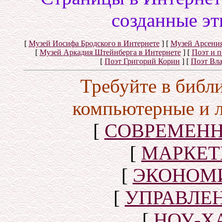
созданные эт
[
Музей Иосифа Бродского в Интернете
]
[
Музей Арсения
[
Музей Аркадия Штейнберга в Интернете
]
[
Поэт и 
[
Поэт Григорий Корин
]
[
Поэт Вл
Требуйте в библ
компьютерные и 
[
СОВРЕМЕНН
[
МАРКЕТ
[
ЭКОНОМИ
[
УПРАВЛЕ
[
НОУ-Х