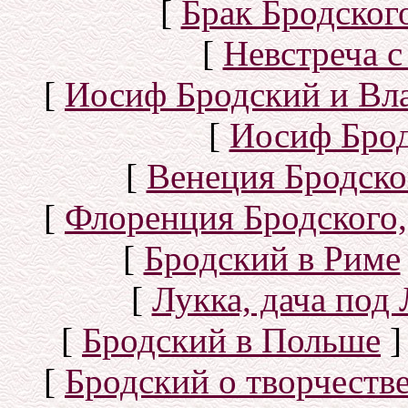
[
Брак Бродског
[
Невстреча с
[
Иосиф Бродский и Вл
[
Иосиф Брод
[
Венеция Бродско
[
Флоренция Бродского,
[
Бродский в Риме
[
Лукка, дача под
[
Бродский в Польше
]
[
Бродский о творчеств