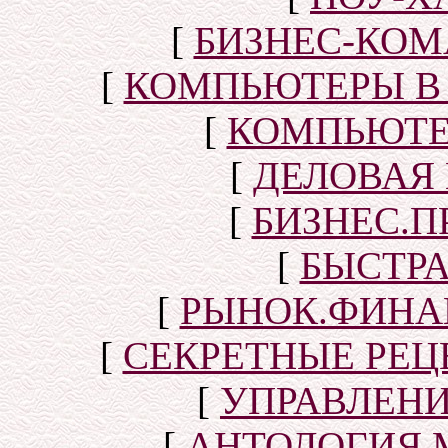
[
БИЗНЕС-КОМ
[
КОМПЬЮТЕРЫ В
[
КОМПЬЮТЕ
[
ДЕЛОВАЯ
[
БИЗНЕС.П
[
БЫСТР
[
РЫНОК.ФИНА
[
СЕКРЕТНЫЕ РЕ
[
УПРАВЛЕН
[
АНТОЛОГИЯ 