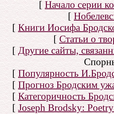
[
Начало серии к
[
Нобелевс
[
Книги Иосифа Бродског
[
Статьи о тво
[
Другие сайты, связан
Спорн
[
Популярность И.Бродс
[
Прогноз Бродским уж
[
Категоричность Бродс
[
Joseph Brodsky: Poetry