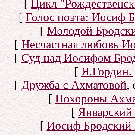
[
Цикл "Рождественск
[
Голос поэта: Иосиф Б
[
Молодой Бродск
[
Несчастная любовь И
[
Суд над Иосифом Бро
[
Я.Гордин.
[
Дружба с Ахматовой
,
[
Похороны Ахма
[
Январский 
[
Иосиф Бродский 