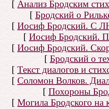
[
Анализ Бродским стих
[
Бродский о Рильке
[
Иосиф Бродский. С
[
Иосиф Бродский. П
[
Иосиф Бродский. Скор
[
Бродский о тех
[
Текст диалогов и сти
[
Соломон Волков. Диал
[
Похороны Бро
[
Могила Бродского на 