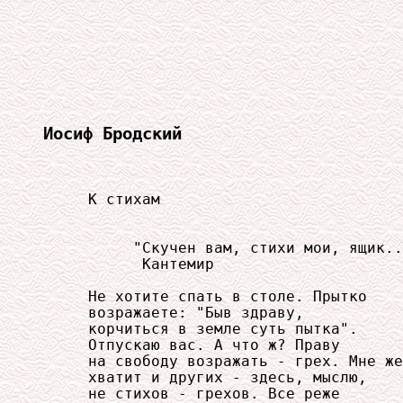
Иосиф Бродский
     К стихам

          "Скучен вам, стихи мои, ящик..
           Кантемир

     Не хотите спать в столе. Прытко

     возражаете: "Быв здраву,

     корчиться в земле суть пытка".

     Отпускаю вас. А что ж? Праву

     на свободу возражать - грех. Мне же

     хватит и других - здесь, мыслю,

     не стихов - грехов. Все реже
