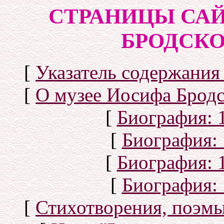
СТРАНИЦЫ САЙ
БРОДСКОГ
[
Указатель содержания 
[
О музее Иосифа Бродс
[
Биография: 1
[
Биография: 
[
Биография: 1
[
Биография: 
[
Стихотворения, поэмы