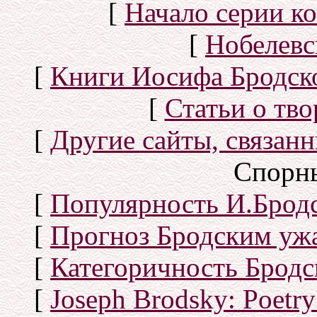
[
Начало серии к
[
Нобелевс
[
Книги Иосифа Бродског
[
Статьи о тво
[
Другие сайты, связан
Спорн
[
Популярность И.Бродс
[
Прогноз Бродским уж
[
Категоричность Бродс
[
Joseph Brodsky: Poetry