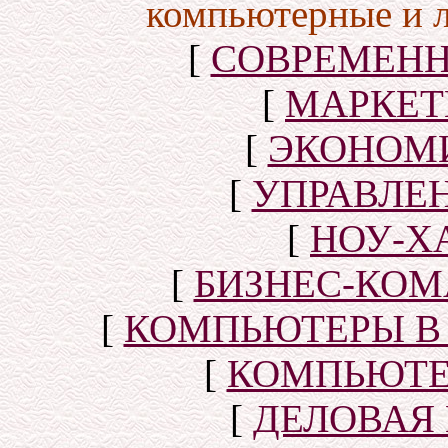
компьютерные и 
[
СОВРЕМЕНН
[
МАРКЕТ
[
ЭКОНОМИ
[
УПРАВЛЕ
[
НОУ-Х
[
БИЗНЕС-КОМ
[
КОМПЬЮТЕРЫ В
[
КОМПЬЮТЕ
[
ДЕЛОВАЯ