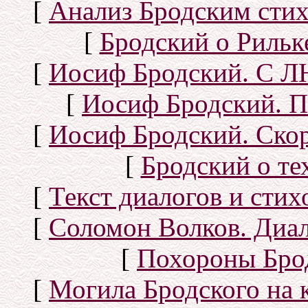
[
Анализ Бродским стих
[
Бродский о Рильке
[
Иосиф Бродский. С
[
Иосиф Бродский. П
[
Иосиф Бродский. Скор
[
Бродский о тех
[
Текст диалогов и сти
[
Соломон Волков. Диал
[
Похороны Бро
[
Могила Бродского на 