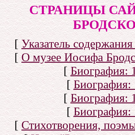
СТРАНИЦЫ САЙ
БРОДСКОГ
[
Указатель содержания 
[
О музее Иосифа Бродс
[
Биография: 1
[
Биография: 
[
Биография: 1
[
Биография: 
[
Стихотворения, поэмы