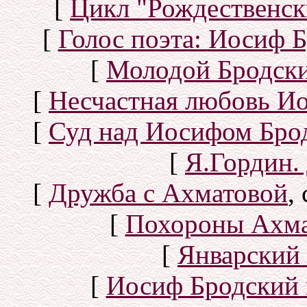
[
Цикл "Рождественск
[
Голос поэта: Иосиф Б
[
Молодой Бродск
[
Несчастная любовь И
[
Суд над Иосифом Бро
[
Я.Гордин.
[
Дружба с Ахматовой
,
[
Похороны Ахма
[
Январский 
[
Иосиф Бродский 