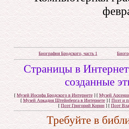
февра
Биография Бродского, часть 1
Биогр
Cтраницы в Интернете
созданные эт
[
Музей Иосифа Бродского в Интернете
]
[
Музей Арсения
[
Музей Аркадия Штейнберга в Интернете
]
[
Поэт и 
[
Поэт Григорий Корин
]
[
Поэт Вл
Требуйте в библ