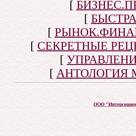
[
БИЗНЕС.П
[
БЫСТР
[
РЫНОК.ФИНА
[
СЕКРЕТНЫЕ РЕ
[
УПРАВЛЕН
[
АНТОЛОГИЯ 
ООО "Интерсоцио