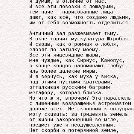
     я думаю, в отличие от нас.

     И все эти повозки с лошадьми,

     тем паче - нарисованные лица

     дают, как всё, что создано людьми,

     им от себя возможность отделиться.

     Античный зал разжевывает тьму.

     В окне торчит мускулатура Штробля.

     И своды, как огромная оглобля,

     елозят по затылку моему.

     Все эти яйцевидные шары,

     мне чуждые, как Сириус, Канопус,

     в конце концов напоминают глобус

     иль более далекие миры.

     И я верчусь, как муха у виска,

     над этими пустыми кратерами,

     отталкивая русскими баграми

     метафору, которая близка.

     Но что ж я, впрочем? Эта параллель

     с лишенным возвращенья астронавтом

     дороже всех. Не склонный к полуправ
     могу сказать: за тридевять земель

     от жизни захороненный во мгле,

     предмет уже я неодушевленный.

     Нет скорби о потерянной земле,
