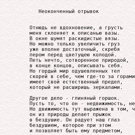
        Неоконченный отрывок

     Отнюдь не вдохновение, а грусть

     меня склоняет к описанью вазы.

     В окне шумят раскидистые вязы.

     Но можно только увеличить груз

     уже вполне достаточный, скребя

     пером перед цветущею колодой.

     Петь нечто, сотворенное природой,

     в конце концов, описывать себя.

     Но гордый мир одушевленных тел

     скорей в себе, чем где-то за горами
     имеет свой естественный предел,

     который не расширишь зеркалами.

     Другое дело - глиняный горшок.

     Пусть то, что он - недвижимость, не
     Но движимость тут выражена в том, ч
     он из природы делает прыжок

     в бездушие. Он радует наш глаз

     бездушием, которое при этом

     и позволяет быть ему предметом,
