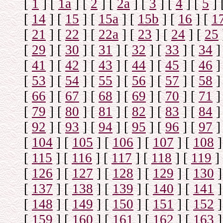
[
1
]
[
1а
]
[
2
]
[
2а
]
[
3
]
[
4
]
[
5
]
[
14
]
[
15
]
[
15a
]
[
15b
]
[
16
]
[
1
[
21
]
[
22
]
[
22a
]
[
23
]
[
24
]
[
25
[
29
]
[
30
]
[
31
]
[
32
]
[
33
]
[
34
]
[
41
]
[
42
]
[
43
]
[
44
]
[
45
]
[
46
]
[
53
]
[
54
]
[
55
]
[
56
]
[
57
]
[
58
]
[
66
]
[
67
]
[
68
]
[
69
]
[
70
]
[
71
]
[
79
]
[
80
]
[
81
]
[
82
]
[
83
]
[
84
]
[
92
]
[
93
]
[
94
]
[
95
]
[
96
]
[
97
]
[
104
]
[
105
]
[
106
]
[
107
]
[
108
]
[
115
]
[
116
]
[
117
]
[
118
]
[
119
]
[
126
]
[
127
]
[
128
]
[
129
]
[
130
]
[
137
]
[
138
]
[
139
]
[
140
]
[
141
]
[
148
]
[
149
]
[
150
]
[
151
]
[
152
]
[
159
]
[
160
]
[
161
]
[
162
]
[
163
]