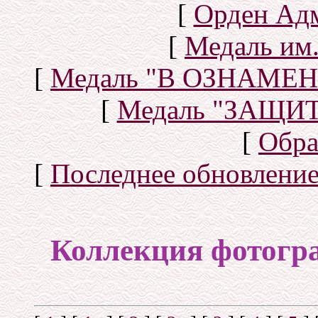
[
Орден Ад
[
Медаль им.
[
Медаль "В ОЗНАМ
[
Медаль "ЗАЩИ
[
Обра
[
Последнее обновлени
Коллекция фотогр