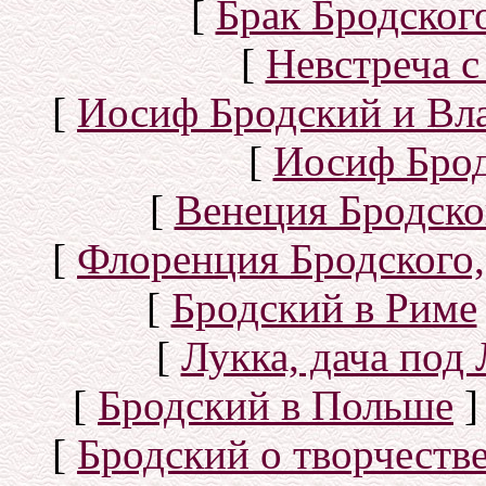
[
Брак Бродског
[
Невстреча с
[
Иосиф Бродский и Вл
[
Иосиф Брод
[
Венеция Бродско
[
Флоренция Бродского,
[
Бродский в Риме
[
Лукка, дача под
[
Бродский в Польше
]
[
Бродский о творчеств