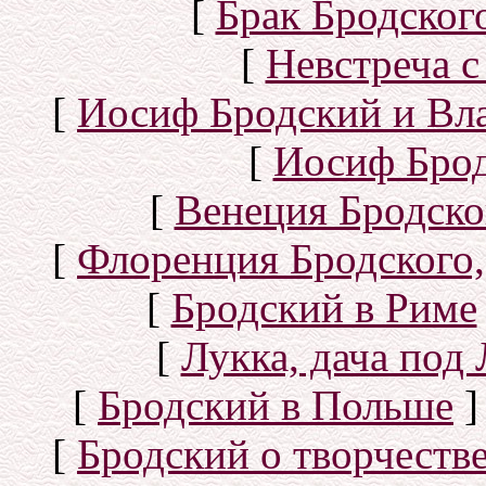
[
Брак Бродског
[
Невстреча с
[
Иосиф Бродский и Вл
[
Иосиф Брод
[
Венеция Бродско
[
Флоренция Бродского,
[
Бродский в Риме
[
Лукка, дача под
[
Бродский в Польше
]
[
Бродский о творчеств