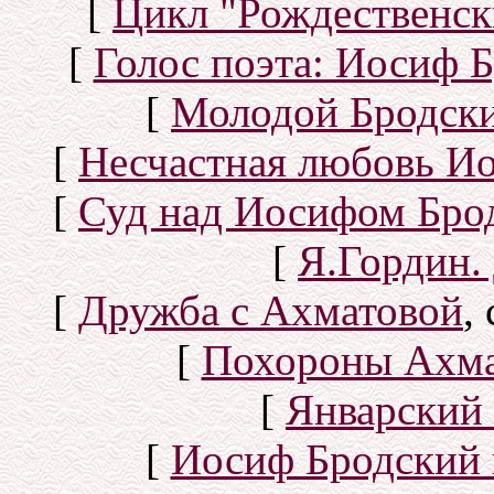
[
Цикл "Рождественск
[
Голос поэта: Иосиф Б
[
Молодой Бродск
[
Несчастная любовь И
[
Суд над Иосифом Бро
[
Я.Гордин.
[
Дружба с Ахматовой
,
[
Похороны Ахма
[
Январский 
[
Иосиф Бродский 