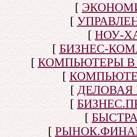
[
ЭКОНОМИ
[
УПРАВЛЕ
[
НОУ-Х
[
БИЗНЕС-КОМ
[
КОМПЬЮТЕРЫ В
[
КОМПЬЮТЕ
[
ДЕЛОВАЯ
[
БИЗНЕС.П
[
БЫСТР
[
РЫНОК.ФИНА