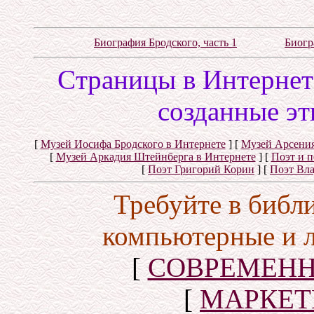
Биография Бродского, часть 1
Биогр
Cтраницы в Интернете
созданные эт
[
Музей Иосифа Бродского в Интернете
]
[
Музей Арсения
[
Музей Аркадия Штейнберга в Интернете
]
[
Поэт и 
[
Поэт Григорий Корин
]
[
Поэт Вл
Требуйте в библ
компьютерные и 
[
СОВРЕМЕНН
[
МАРКЕТ