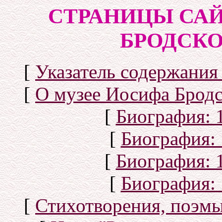
СТРАНИЦЫ САЙ
БРОДСКОГ
[
Указатель содержания 
[
О музее Иосифа Бродс
[
Биография: 1
[
Биография: 
[
Биография: 1
[
Биография: 
[
Стихотворения, поэмы