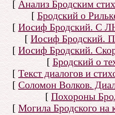
[
Анализ Бродским стих
[
Бродский о Рильке
[
Иосиф Бродский. С
[
Иосиф Бродский. П
[
Иосиф Бродский. Скор
[
Бродский о тех
[
Текст диалогов и сти
[
Соломон Волков. Диал
[
Похороны Бро
[
Могила Бродского на 