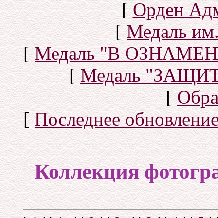
[
Орден Ад
[
Медаль им.
[
Медаль "В ОЗНАМ
[
Медаль "ЗАЩИ
[
Обра
[
Последнее обновлени
Коллекция фотогр