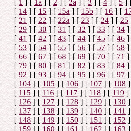
[
1
]
[
1а
]
[
2
]
[
2а
]
[
3
]
[
4
]
[
5
]
[
14
]
[
15
]
[
15a
]
[
15b
]
[
16
]
[
1
[
21
]
[
22
]
[
22a
]
[
23
]
[
24
]
[
25
[
29
]
[
30
]
[
31
]
[
32
]
[
33
]
[
34
]
[
41
]
[
42
]
[
43
]
[
44
]
[
45
]
[
46
]
[
53
]
[
54
]
[
55
]
[
56
]
[
57
]
[
58
]
[
66
]
[
67
]
[
68
]
[
69
]
[
70
]
[
71
]
[
79
]
[
80
]
[
81
]
[
82
]
[
83
]
[
84
]
[
92
]
[
93
]
[
94
]
[
95
]
[
96
]
[
97
]
[
104
]
[
105
]
[
106
]
[
107
]
[
108
]
[
115
]
[
116
]
[
117
]
[
118
]
[
119
]
[
126
]
[
127
]
[
128
]
[
129
]
[
130
]
[
137
]
[
138
]
[
139
]
[
140
]
[
141
]
[
148
]
[
149
]
[
150
]
[
151
]
[
152
]
[
159
]
[
160
]
[
161
]
[
162
]
[
163
]