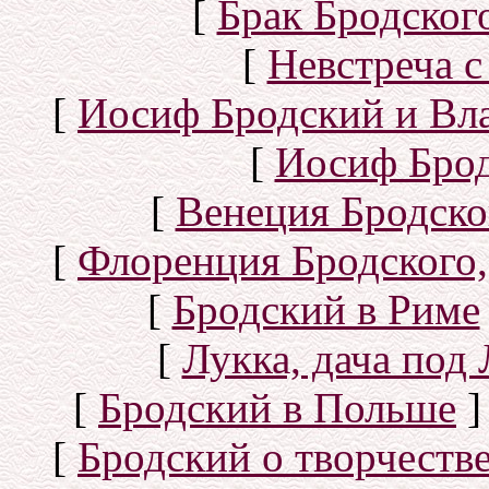
[
Брак Бродског
[
Невстреча с
[
Иосиф Бродский и Вл
[
Иосиф Брод
[
Венеция Бродско
[
Флоренция Бродского,
[
Бродский в Риме
[
Лукка, дача под
[
Бродский в Польше
]
[
Бродский о творчеств