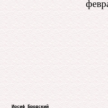
февра
Иосиф Бродский