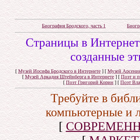
Биография Бродского, часть 1
Биогр
Cтраницы в Интернете
созданные эт
[
Музей Иосифа Бродского в Интернете
]
[
Музей Арсения
[
Музей Аркадия Штейнберга в Интернете
]
[
Поэт и 
[
Поэт Григорий Корин
]
[
Поэт Вл
Требуйте в библ
компьютерные и 
[
СОВРЕМЕНН