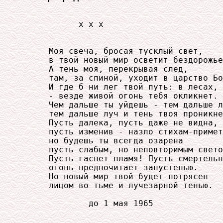
           x x x

     Моя свеча, бросая тусклый свет,

     в твой новый мир осветит бездорожье
     А тень моя, перекрывая след,

     там, за спиной, уходит в царство Бо
     И где б ни лег твой путь: в лесах, 
     - везде живой огонь тебя окликнет.

     Чем дальше ты уйдешь - тем дальше л
     тем дальше луч и тень твоя проникне
     Пусть далека, пусть даже не видна,

     пусть изменив - назло стихам-примет
     но будешь ты всегда озарена

     пусть слабым, но неповторимым свето
     Пусть гаснет пламя! Пусть смертельн
     огонь предпочитает запустенью.

     Но новый мир твой будет потрясен

     лицом во тьме и лучезарной тенью.

             до 1 мая 1965
