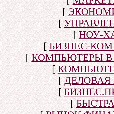
[
МАРКЕТ
[
ЭКОНОМИ
[
УПРАВЛЕ
[
НОУ-Х
[
БИЗНЕС-КОМ
[
КОМПЬЮТЕРЫ В
[
КОМПЬЮТЕ
[
ДЕЛОВАЯ
[
БИЗНЕС.П
[
БЫСТР