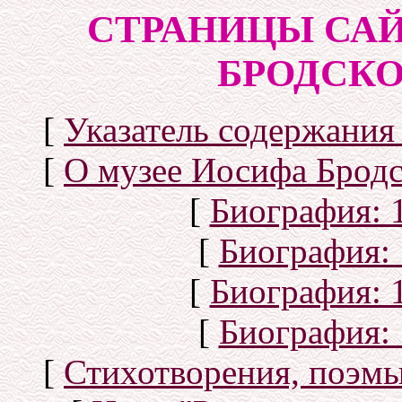
СТРАНИЦЫ САЙ
БРОДСКОГ
[
Указатель содержания 
[
О музее Иосифа Бродс
[
Биография: 1
[
Биография: 
[
Биография: 1
[
Биография: 
[
Стихотворения, поэмы