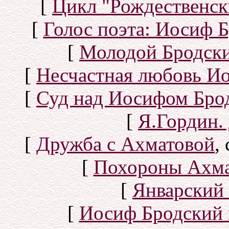
[
Цикл "Рождественск
[
Голос поэта: Иосиф Б
[
Молодой Бродск
[
Несчастная любовь И
[
Суд над Иосифом Бро
[
Я.Гордин.
[
Дружба с Ахматовой
,
[
Похороны Ахма
[
Январский 
[
Иосиф Бродский 