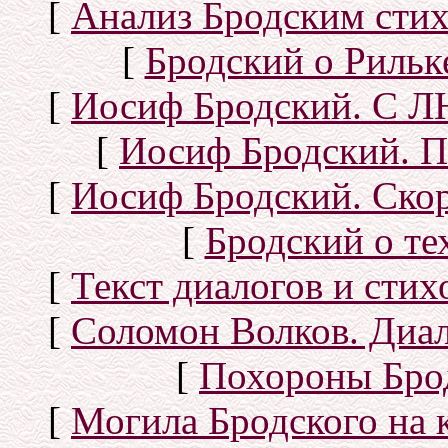
[
Анализ Бродским стих
[
Бродский о Рильке
[
Иосиф Бродский. С
[
Иосиф Бродский. П
[
Иосиф Бродский. Скор
[
Бродский о тех
[
Текст диалогов и сти
[
Соломон Волков. Диал
[
Похороны Бро
[
Могила Бродского на 