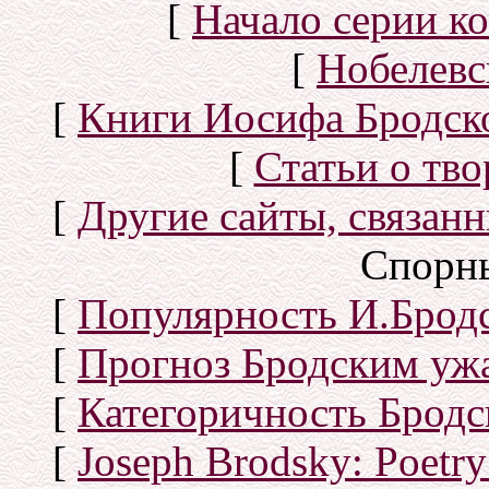
[
Начало серии к
[
Нобелевс
[
Книги Иосифа Бродског
[
Статьи о тво
[
Другие сайты, связан
Спорн
[
Популярность И.Бродс
[
Прогноз Бродским уж
[
Категоричность Бродс
[
Joseph Brodsky: Poetry