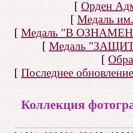
[
Орден Ад
[
Медаль им.
[
Медаль "В ОЗНАМ
[
Медаль "ЗАЩИ
[
Обра
[
Последнее обновлени
Коллекция фотогр