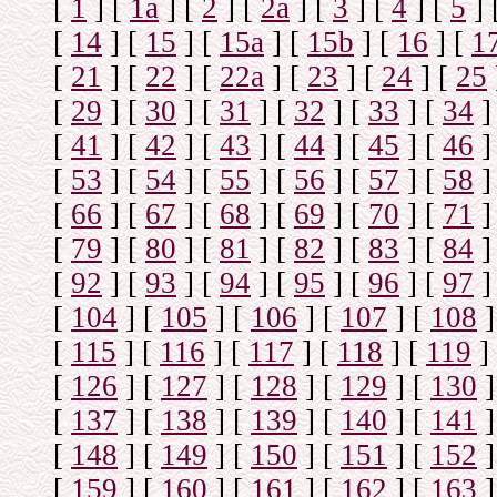
[
1
]
[
1а
]
[
2
]
[
2а
]
[
3
]
[
4
]
[
5
]
[
14
]
[
15
]
[
15a
]
[
15b
]
[
16
]
[
1
[
21
]
[
22
]
[
22a
]
[
23
]
[
24
]
[
25
[
29
]
[
30
]
[
31
]
[
32
]
[
33
]
[
34
]
[
41
]
[
42
]
[
43
]
[
44
]
[
45
]
[
46
]
[
53
]
[
54
]
[
55
]
[
56
]
[
57
]
[
58
]
[
66
]
[
67
]
[
68
]
[
69
]
[
70
]
[
71
]
[
79
]
[
80
]
[
81
]
[
82
]
[
83
]
[
84
]
[
92
]
[
93
]
[
94
]
[
95
]
[
96
]
[
97
]
[
104
]
[
105
]
[
106
]
[
107
]
[
108
]
[
115
]
[
116
]
[
117
]
[
118
]
[
119
]
[
126
]
[
127
]
[
128
]
[
129
]
[
130
]
[
137
]
[
138
]
[
139
]
[
140
]
[
141
]
[
148
]
[
149
]
[
150
]
[
151
]
[
152
]
[
159
]
[
160
]
[
161
]
[
162
]
[
163
]