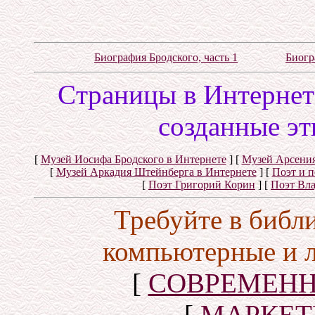
Биография Бродского, часть 1
Биогр
Cтраницы в Интернете
созданные эт
[
Музей Иосифа Бродского в Интернете
]
[
Музей Арсения
[
Музей Аркадия Штейнберга в Интернете
]
[
Поэт и 
[
Поэт Григорий Корин
]
[
Поэт Вл
Требуйте в библ
компьютерные и 
[
СОВРЕМЕНН
[
МАРКЕТ