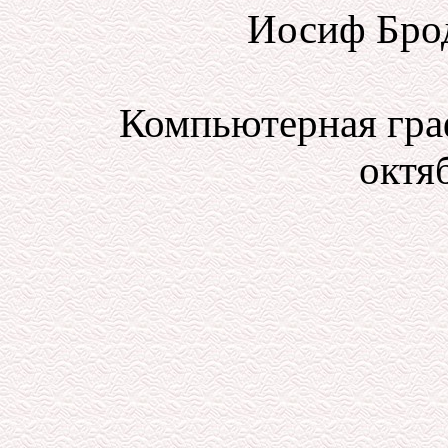
Иосиф Бро
Компьютерная гра
октяб