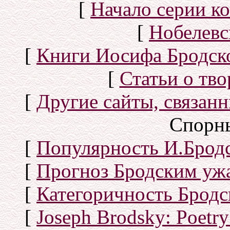
[
Начало серии к
[
Нобелевс
[
Книги Иосифа Бродског
[
Статьи о тво
[
Другие сайты, связан
Спорн
[
Популярность И.Бродс
[
Прогноз Бродским уж
[
Категоричность Бродс
[
Joseph Brodsky: Poetry