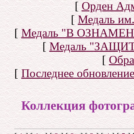
[
Орден Ад
[
Медаль им.
[
Медаль "В ОЗНАМ
[
Медаль "ЗАЩИ
[
Обра
[
Последнее обновлени
Коллекция фотогр