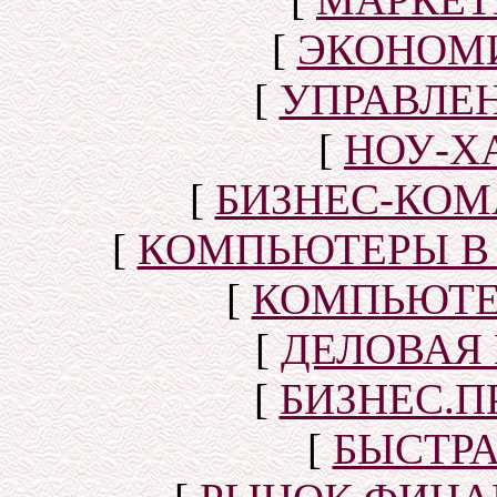
[
ЭКОНОМИ
[
УПРАВЛЕ
[
НОУ-Х
[
БИЗНЕС-КОМ
[
КОМПЬЮТЕРЫ В
[
КОМПЬЮТЕ
[
ДЕЛОВАЯ
[
БИЗНЕС.П
[
БЫСТР