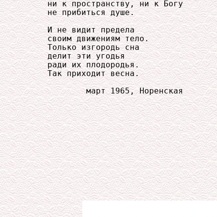
     ни к пространству, ни к Богу

     не прибиться душе.

     И не видит предела

     своим движениям тело.

     Только изгородь сна

     делит эти угодья

     ради их плодородья.

     Так приходит весна.

             март 1965, Норенская
