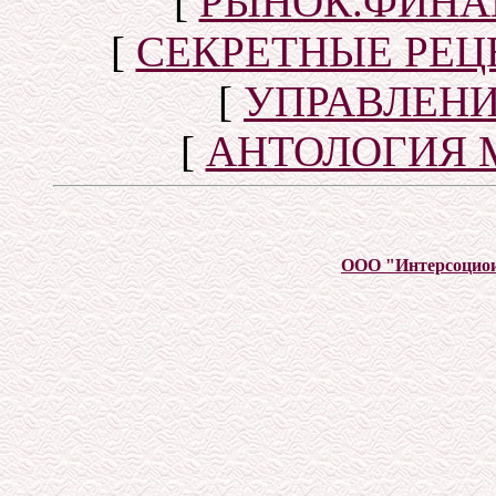
[
РЫНОК.ФИНА
[
СЕКРЕТНЫЕ РЕ
[
УПРАВЛЕН
[
АНТОЛОГИЯ 
ООО "Интерсоцио