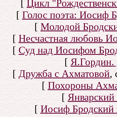
[
Цикл "Рождественск
[
Голос поэта: Иосиф Б
[
Молодой Бродск
[
Несчастная любовь И
[
Суд над Иосифом Бро
[
Я.Гордин.
[
Дружба с Ахматовой
,
[
Похороны Ахма
[
Январский 
[
Иосиф Бродский 