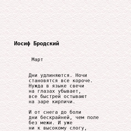
Иосиф Бродский
      Март

     Дни удлиняются. Ночи

     становятся все короче.

     Нужда в языке свечи

     на глазах убывает,

     все быстрей остывают

     на заре кирпичи.

     И от снега до боли

     дни бескрайней, чем поле

     без межи. И уже

     ни к высокому слогу,
