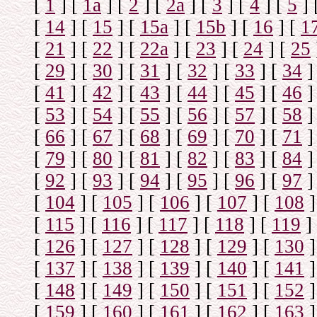
[
1
]
[
1а
]
[
2
]
[
2а
]
[
3
]
[
4
]
[
5
]
[
14
]
[
15
]
[
15a
]
[
15b
]
[
16
]
[
1
[
21
]
[
22
]
[
22a
]
[
23
]
[
24
]
[
25
[
29
]
[
30
]
[
31
]
[
32
]
[
33
]
[
34
]
[
41
]
[
42
]
[
43
]
[
44
]
[
45
]
[
46
]
[
53
]
[
54
]
[
55
]
[
56
]
[
57
]
[
58
]
[
66
]
[
67
]
[
68
]
[
69
]
[
70
]
[
71
]
[
79
]
[
80
]
[
81
]
[
82
]
[
83
]
[
84
]
[
92
]
[
93
]
[
94
]
[
95
]
[
96
]
[
97
]
[
104
]
[
105
]
[
106
]
[
107
]
[
108
]
[
115
]
[
116
]
[
117
]
[
118
]
[
119
]
[
126
]
[
127
]
[
128
]
[
129
]
[
130
]
[
137
]
[
138
]
[
139
]
[
140
]
[
141
]
[
148
]
[
149
]
[
150
]
[
151
]
[
152
]
[
159
]
[
160
]
[
161
]
[
162
]
[
163
]