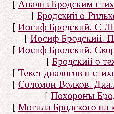
[
Анализ Бродским стих
[
Бродский о Рильке
[
Иосиф Бродский. С
[
Иосиф Бродский. П
[
Иосиф Бродский. Скор
[
Бродский о тех
[
Текст диалогов и сти
[
Соломон Волков. Диал
[
Похороны Бро
[
Могила Бродского на 