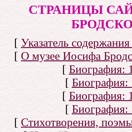
СТРАНИЦЫ САЙ
БРОДСКОГ
[
Указатель содержания 
[
О музее Иосифа Бродс
[
Биография: 1
[
Биография: 
[
Биография: 1
[
Биография: 
[
Стихотворения, поэмы