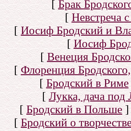
[
Брак Бродског
[
Невстреча с
[
Иосиф Бродский и Вл
[
Иосиф Брод
[
Венеция Бродско
[
Флоренция Бродского,
[
Бродский в Риме
[
Лукка, дача под
[
Бродский в Польше
]
[
Бродский о творчеств