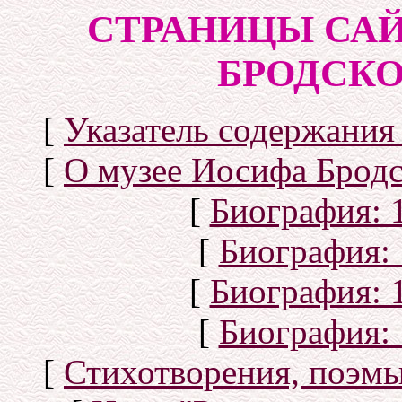
СТРАНИЦЫ САЙ
БРОДСКОГ
[
Указатель содержания 
[
О музее Иосифа Бродс
[
Биография: 1
[
Биография: 
[
Биография: 1
[
Биография: 
[
Стихотворения, поэмы