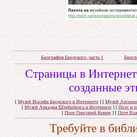
Биография Бродского, часть 1
Биогр
Cтраницы в Интернете
созданные эт
[
Музей Иосифа Бродского в Интернете
]
[
Музей Арсения
[
Музей Аркадия Штейнберга в Интернете
]
[
Поэт и 
[
Поэт Григорий Корин
]
[
Поэт Вл
Требуйте в библ