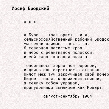
Иосиф Бродский
     x x x

     А.Буров - тракторист - и я,

     сельскохозяйственный рабочий Бродск
     мы сеяли озимые - шесть га.

     Я созерцал лесистые края

     и небо с реактивною полоской,

     и мой сапог касался рычага.

     Топорщилось зерно под бороной,

     и двигатель окрестность оглашал.

     Пилот меж туч закручивал свой почер
     Лицом в поля, к движению спиной,

     я сеялку собою украшал,

     припудренный землицею как Моцарт.

             август-сентябрь 1964
