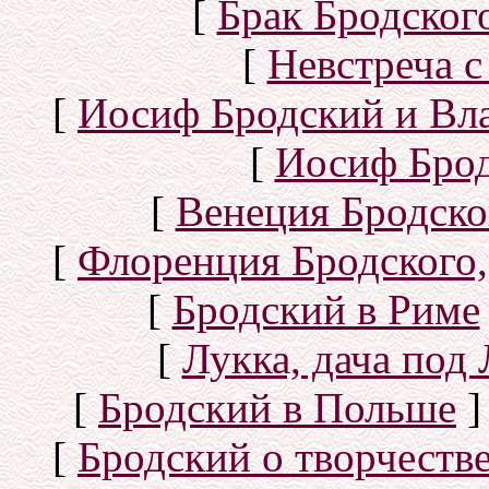
[
Брак Бродског
[
Невстреча с
[
Иосиф Бродский и Вл
[
Иосиф Брод
[
Венеция Бродско
[
Флоренция Бродского,
[
Бродский в Риме
[
Лукка, дача под
[
Бродский в Польше
]
[
Бродский о творчеств