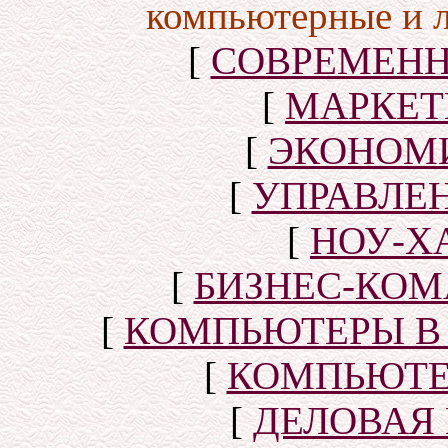
компьютерные и 
[
СОВРЕМЕНН
[
МАРКЕТ
[
ЭКОНОМИ
[
УПРАВЛЕ
[
НОУ-Х
[
БИЗНЕС-КОМ
[
КОМПЬЮТЕРЫ В
[
КОМПЬЮТЕ
[
ДЕЛОВАЯ