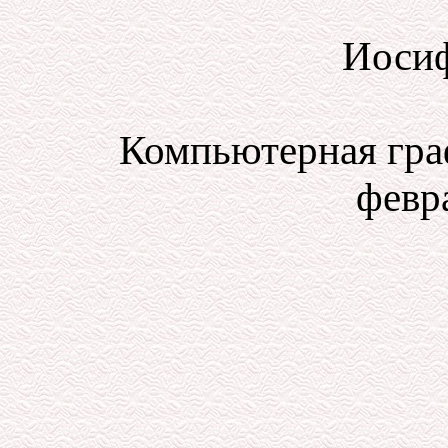
Иосиф
Компьютерная гра
февра