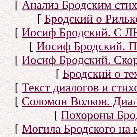
[
Анализ Бродским стих
[
Бродский о Рильке
[
Иосиф Бродский. С
[
Иосиф Бродский. П
[
Иосиф Бродский. Скор
[
Бродский о тех
[
Текст диалогов и сти
[
Соломон Волков. Диал
[
Похороны Бро
[
Могила Бродского на 