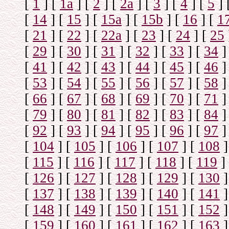
[
1
]
[
1а
]
[
2
]
[
2а
]
[
3
]
[
4
]
[
5
]
[
14
]
[
15
]
[
15a
]
[
15b
]
[
16
]
[
1
[
21
]
[
22
]
[
22a
]
[
23
]
[
24
]
[
25
[
29
]
[
30
]
[
31
]
[
32
]
[
33
]
[
34
]
[
41
]
[
42
]
[
43
]
[
44
]
[
45
]
[
46
]
[
53
]
[
54
]
[
55
]
[
56
]
[
57
]
[
58
]
[
66
]
[
67
]
[
68
]
[
69
]
[
70
]
[
71
]
[
79
]
[
80
]
[
81
]
[
82
]
[
83
]
[
84
]
[
92
]
[
93
]
[
94
]
[
95
]
[
96
]
[
97
]
[
104
]
[
105
]
[
106
]
[
107
]
[
108
]
[
115
]
[
116
]
[
117
]
[
118
]
[
119
]
[
126
]
[
127
]
[
128
]
[
129
]
[
130
]
[
137
]
[
138
]
[
139
]
[
140
]
[
141
]
[
148
]
[
149
]
[
150
]
[
151
]
[
152
]
[
159
]
[
160
]
[
161
]
[
162
]
[
163
]