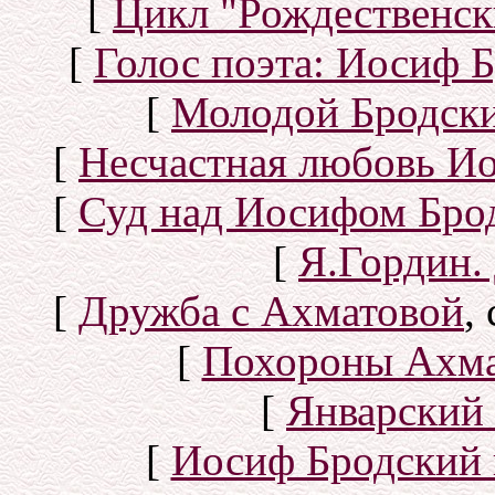
[
Цикл "Рождественск
[
Голос поэта: Иосиф Б
[
Молодой Бродск
[
Несчастная любовь И
[
Суд над Иосифом Бро
[
Я.Гордин.
[
Дружба с Ахматовой
,
[
Похороны Ахма
[
Январский 
[
Иосиф Бродский 