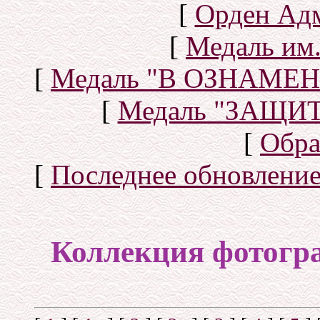
[
Орден Ад
[
Медаль им.
[
Медаль "В ОЗНАМ
[
Медаль "ЗАЩИ
[
Обра
[
Последнее обновлени
Коллекция фотогр