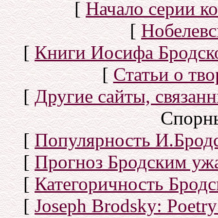
[
Начало серии к
[
Нобелевс
[
Книги Иосифа Бродског
[
Статьи о тво
[
Другие сайты, связан
Спорн
[
Популярность И.Бродс
[
Прогноз Бродским уж
[
Категоричность Бродс
[
Joseph Brodsky: Poetry