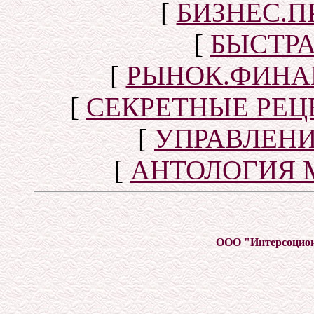
[
БИЗНЕС.П
[
БЫСТР
[
РЫНОК.ФИНА
[
СЕКРЕТНЫЕ РЕ
[
УПРАВЛЕН
[
АНТОЛОГИЯ 
ООО "Интерсоцио