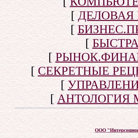
[
КОМПЬЮТЕ
[
ДЕЛОВАЯ
[
БИЗНЕС.П
[
БЫСТР
[
РЫНОК.ФИНА
[
СЕКРЕТНЫЕ РЕ
[
УПРАВЛЕН
[
АНТОЛОГИЯ 
ООО "Интерсоцио