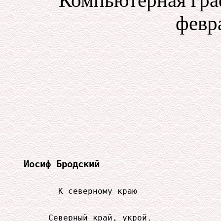
Компьютерная гра
февра
Иосиф Бродский
       К северному краю

     Северный край, укрой.
