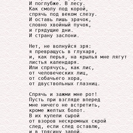
     И поглубже. В лесу.

     Как смолу под корой,

     спрячь под веком слезу.

     И оставь лишь зрачок,

     словно хвойный пучок,

     и грядущие дни.

     И страну заслони.

     Нет, не волнуйся зря:

     я превращусь в глухаря,

     и, как перья, на крылья мне лягут

     листья календаря.

     Или спрячусь, как лис,

     от человеческих лиц,

     от собачьего хора,

     от двуствольных глазниц.

     Спрячь и зажми мне рот!

     Пусть при взгляде вперед

     мне ничего не встретить,

     кроме желтых болот.

     В их купели сырой

     от взоров нескромных скрой

     след, если след оставлю,

     и в трясину зарой.
