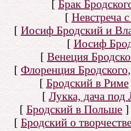
[
Брак Бродског
[
Невстреча с
[
Иосиф Бродский и Вл
[
Иосиф Брод
[
Венеция Бродско
[
Флоренция Бродского,
[
Бродский в Риме
[
Лукка, дача под
[
Бродский в Польше
]
[
Бродский о творчеств