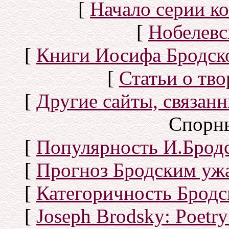
[
Начало серии к
[
Нобелевс
[
Книги Иосифа Бродског
[
Статьи о тво
[
Другие сайты, связан
Спорн
[
Популярность И.Бродс
[
Прогноз Бродским уж
[
Категоричность Бродс
[
Joseph Brodsky: Poetry