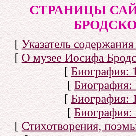
СТРАНИЦЫ САЙ
БРОДСКОГ
[
Указатель содержания 
[
О музее Иосифа Бродс
[
Биография: 1
[
Биография: 
[
Биография: 1
[
Биография: 
[
Стихотворения, поэмы