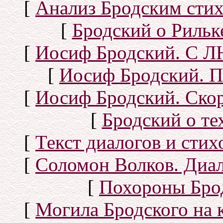
[
Анализ Бродским стих
[
Бродский о Рильке
[
Иосиф Бродский. С
[
Иосиф Бродский. П
[
Иосиф Бродский. Скор
[
Бродский о тех
[
Текст диалогов и сти
[
Соломон Волков. Диал
[
Похороны Бро
[
Могила Бродского на 