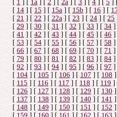
[
1
]
[
1а
]
[
2
]
[
2а
]
[
3
]
[
4
]
[
5
]
[
14
]
[
15
]
[
15a
]
[
15b
]
[
16
]
[
1
[
21
]
[
22
]
[
22a
]
[
23
]
[
24
]
[
25
[
29
]
[
30
]
[
31
]
[
32
]
[
33
]
[
34
]
[
41
]
[
42
]
[
43
]
[
44
]
[
45
]
[
46
]
[
53
]
[
54
]
[
55
]
[
56
]
[
57
]
[
58
]
[
66
]
[
67
]
[
68
]
[
69
]
[
70
]
[
71
]
[
79
]
[
80
]
[
81
]
[
82
]
[
83
]
[
84
]
[
92
]
[
93
]
[
94
]
[
95
]
[
96
]
[
97
]
[
104
]
[
105
]
[
106
]
[
107
]
[
108
]
[
115
]
[
116
]
[
117
]
[
118
]
[
119
]
[
126
]
[
127
]
[
128
]
[
129
]
[
130
]
[
137
]
[
138
]
[
139
]
[
140
]
[
141
]
[
148
]
[
149
]
[
150
]
[
151
]
[
152
]
[
159
]
[
160
]
[
161
]
[
162
]
[
163
]