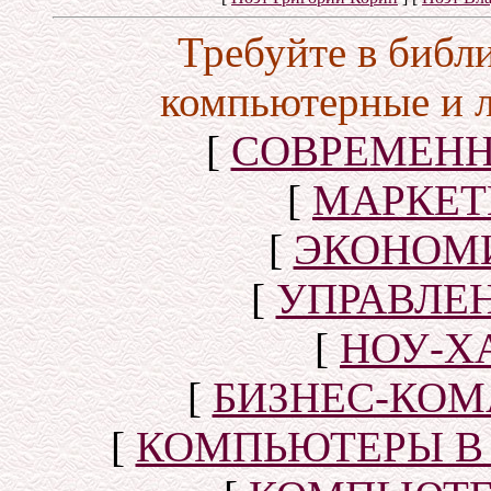
Требуйте в библ
компьютерные и 
[
СОВРЕМЕНН
[
МАРКЕТ
[
ЭКОНОМИ
[
УПРАВЛЕ
[
НОУ-Х
[
БИЗНЕС-КОМ
[
КОМПЬЮТЕРЫ В