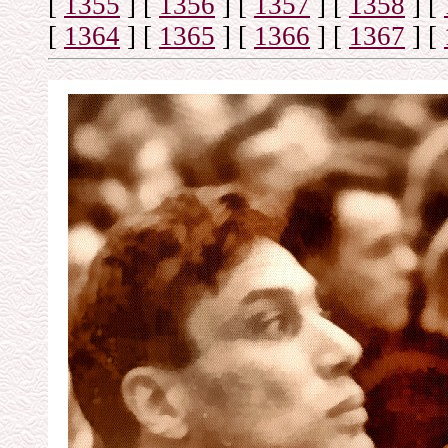
[
1355
]
[
1356
]
[
1357
]
[
1358
]
[
[
1364
]
[
1365
]
[
1366
]
[
1367
]
[