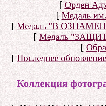
[
Орден Ад
[
Медаль им.
[
Медаль "В ОЗНАМ
[
Медаль "ЗАЩИ
[
Обра
[
Последнее обновлени
Коллекция фотогр