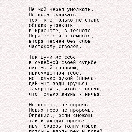
     Не мой черед умолкать.

     Но пора окликать

     тех, кто только не станет

     облака упрекать

     в красноте, в тесноте.

     Пора брести в темноте,

     вторя песней без слов

     частоколу стволов.

     Так шуми же себе

     в судебной своей судьбе

     над моей головою,

     присужденной тебе,

     но только рукой (плеча)

     дай мне воды (ручья)

     зачерпнуть, чтоб я понял,

     что только жизнь - ничья.

     Не перечь, не порочь.

     Новых гроз не пророчь.

     Оглянись, если сможешь -

     так и уходят прочь:

     идут сквозь толпу людей,

     потом - вдоль рек и полей,
