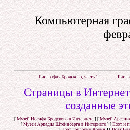
Компьютерная гра
февра
Биография Бродского, часть 1
Биогр
Cтраницы в Интернете
созданные эт
[
Музей Иосифа Бродского в Интернете
]
[
Музей Арсения
[
Музей Аркадия Штейнберга в Интернете
]
[
Поэт и 
[
Поэт Григорий Корин
]
[
Поэт Вл