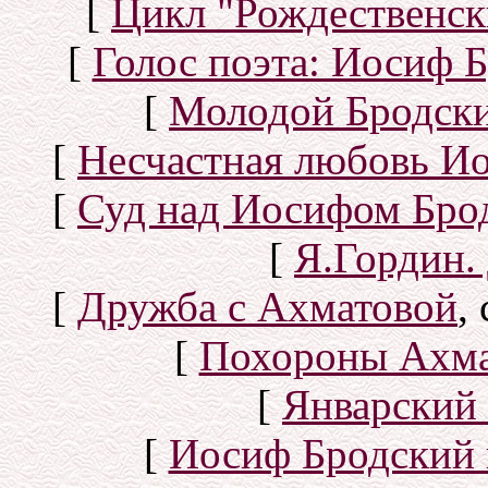
[
Цикл "Рождественск
[
Голос поэта: Иосиф Б
[
Молодой Бродск
[
Несчастная любовь И
[
Суд над Иосифом Бро
[
Я.Гордин.
[
Дружба с Ахматовой
,
[
Похороны Ахма
[
Январский 
[
Иосиф Бродский 