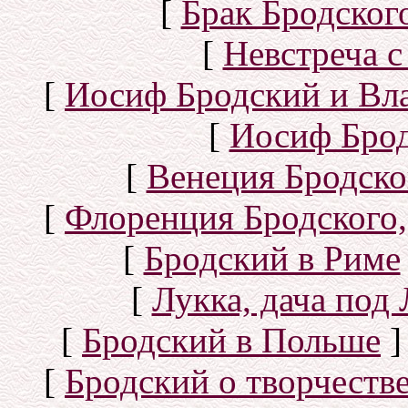
[
Брак Бродског
[
Невстреча с
[
Иосиф Бродский и Вл
[
Иосиф Брод
[
Венеция Бродско
[
Флоренция Бродского,
[
Бродский в Риме
[
Лукка, дача под
[
Бродский в Польше
]
[
Бродский о творчеств