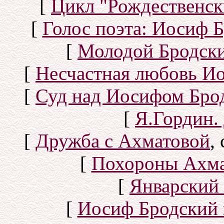
[
Цикл "Рождественск
[
Голос поэта: Иосиф Б
[
Молодой Бродск
[
Несчастная любовь И
[
Суд над Иосифом Бро
[
Я.Гордин.
[
Дружба с Ахматовой
,
[
Похороны Ахма
[
Январский 
[
Иосиф Бродский 