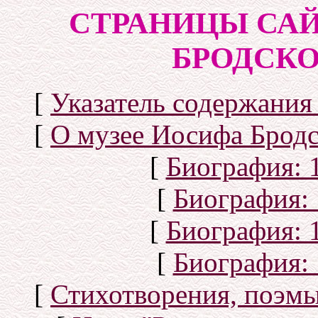
СТРАНИЦЫ САЙ
БРОДСКОГ
[
Указатель содержания 
[
О музее Иосифа Бродс
[
Биография: 1
[
Биография: 
[
Биография: 1
[
Биография: 
[
Стихотворения, поэмы