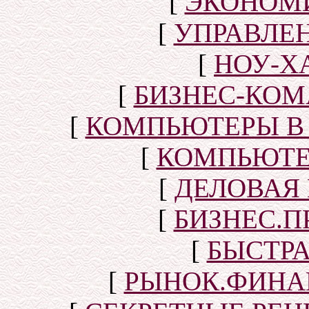
[
ЭКОНОМИ
[
УПРАВЛЕ
[
НОУ-Х
[
БИЗНЕС-КОМ
[
КОМПЬЮТЕРЫ В
[
КОМПЬЮТЕ
[
ДЕЛОВАЯ
[
БИЗНЕС.П
[
БЫСТР
[
РЫНОК.ФИНА