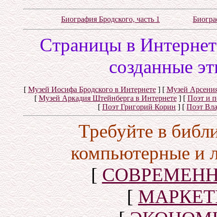
Биография Бродского, часть 1
Биогра
Cтраницы в Интернете
созданные эт
[
Музей Иосифа Бродского в Интернете
]
[
Музей Арсения
[
Музей Аркадия Штейнберга в Интернете
]
[
Поэт и 
[
Поэт Григорий Корин
]
[
Поэт Вл
Требуйте в библ
компьютерные и 
[
СОВРЕМЕНН
[
МАРКЕТ