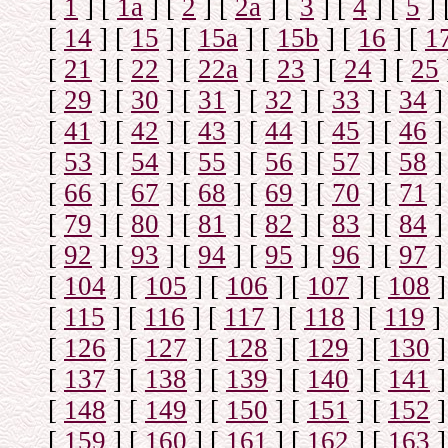
[
1
]
[
1а
]
[
2
]
[
2а
]
[
3
]
[
4
]
[
5
]
[
14
]
[
15
]
[
15a
]
[
15b
]
[
16
]
[
1
[
21
]
[
22
]
[
22a
]
[
23
]
[
24
]
[
25
[
29
]
[
30
]
[
31
]
[
32
]
[
33
]
[
34
]
[
41
]
[
42
]
[
43
]
[
44
]
[
45
]
[
46
]
[
53
]
[
54
]
[
55
]
[
56
]
[
57
]
[
58
]
[
66
]
[
67
]
[
68
]
[
69
]
[
70
]
[
71
]
[
79
]
[
80
]
[
81
]
[
82
]
[
83
]
[
84
]
[
92
]
[
93
]
[
94
]
[
95
]
[
96
]
[
97
]
[
104
]
[
105
]
[
106
]
[
107
]
[
108
]
[
115
]
[
116
]
[
117
]
[
118
]
[
119
]
[
126
]
[
127
]
[
128
]
[
129
]
[
130
]
[
137
]
[
138
]
[
139
]
[
140
]
[
141
]
[
148
]
[
149
]
[
150
]
[
151
]
[
152
]
[
159
]
[
160
]
[
161
]
[
162
]
[
163
]