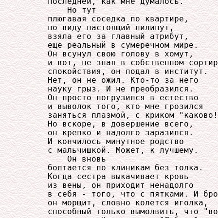
     последней, как мне думалось.

         Но тут

     плюгавая соседка по квартире,

     по виду настоящий лилипут,

     взяла его за главный атрибут,

     еще реальный в сумеречном мире.

     Он всунул свою голову в хомут,

     и вот, не зная в собственном сортир
     спокойствия, он подал в институт.

     Нет, он не ожил. Кто-то за него

     науку грыз. И не преобразился.

     Он просто погрузился в естество

     и выволок того, кто мне грозился

     заняться плазмой, с криком "каково!
     Но вскоре, в довершение всего,

     он крепко и надолго заразился.

     И кончилось минутное родство

     с мальчишкой. Может, к лучшему.

         Он вновь

     болтается по клиникам без толка.

     Когда сестра выкачивает кровь

     из вены, он приходит ненадолго

     в себя - того, что с пятками. И бро
     он морщит, словно колется иголка,

     способный только вымолвить, что "во