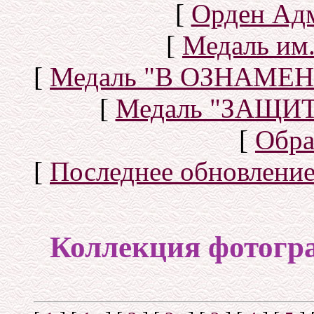
[
Орден Ад
[
Медаль им.
[
Медаль "В ОЗНАМ
[
Медаль "ЗАЩИ
[
Обра
[
Последнее обновлени
Коллекция фотогр