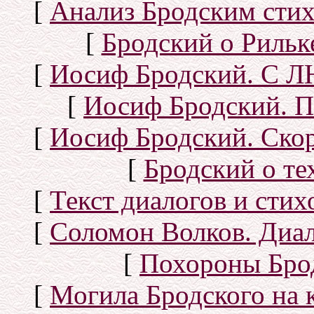
[
Анализ Бродским стих
[
Бродский о Рильке
[
Иосиф Бродский. С
[
Иосиф Бродский. П
[
Иосиф Бродский. Скор
[
Бродский о тех
[
Текст диалогов и сти
[
Соломон Волков. Диал
[
Похороны Бро
[
Могила Бродского на 