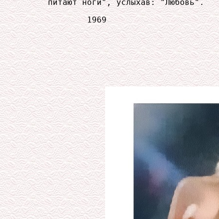
     питают ноги", услыхав: "Любовь".

             1969
