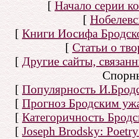
[
Начало серии к
[
Нобелевс
[
Книги Иосифа Бродског
[
Статьи о тво
[
Другие сайты, связан
Спорн
[
Популярность И.Бродс
[
Прогноз Бродским уж
[
Категоричность Бродс
[
Joseph Brodsky: Poetry