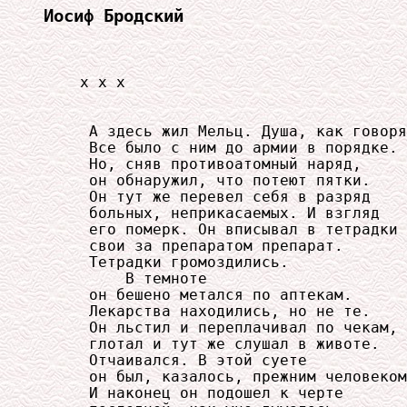
Иосиф Бродский
    x x x

     А здесь жил Мельц. Душа, как говоря
     Все было с ним до армии в порядке.

     Но, сняв противоатомный наряд,

     он обнаружил, что потеют пятки.

     Он тут же перевел себя в разряд

     больных, неприкасаемых. И взгляд

     его померк. Он вписывал в тетрадки

     свои за препаратом препарат.

     Тетрадки громоздились.

         В темноте

     он бешено метался по аптекам.

     Лекарства находились, но не те.

     Он льстил и переплачивал по чекам,

     глотал и тут же слушал в животе.

     Отчаивался. В этой суете

     он был, казалось, прежним человеком
     И наконец он подошел к черте
