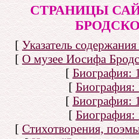
СТРАНИЦЫ САЙ
БРОДСКОГ
[
Указатель содержания 
[
О музее Иосифа Бродс
[
Биография: 1
[
Биография: 
[
Биография: 1
[
Биография: 
[
Стихотворения, поэмы