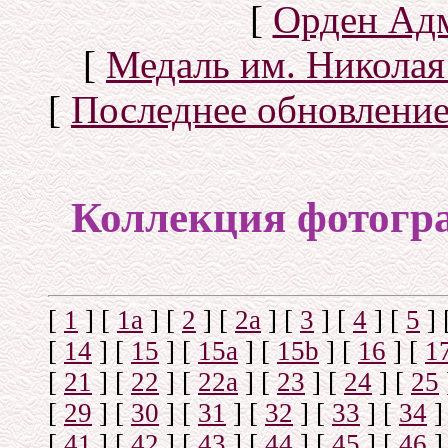
[
Орден Ад
[
Медаль им. Николая
[
Последнее обновлени
Коллекция фотогр
[
1
]
[
1а
]
[
2
]
[
2а
]
[
3
]
[
4
]
[
5
]
[
14
]
[
15
]
[
15a
]
[
15b
]
[
16
]
[
1
[
21
]
[
22
]
[
22a
]
[
23
]
[
24
]
[
25
[
29
]
[
30
]
[
31
]
[
32
]
[
33
]
[
34
]
[
41
]
[
42
]
[
43
]
[
44
]
[
45
]
[
46
]