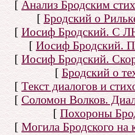
[
Анализ Бродским стих
[
Бродский о Рильке
[
Иосиф Бродский. С
[
Иосиф Бродский. П
[
Иосиф Бродский. Скор
[
Бродский о тех
[
Текст диалогов и сти
[
Соломон Волков. Диал
[
Похороны Бро
[
Могила Бродского на 