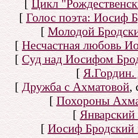
[
Цикл "Рождественск
[
Голос поэта: Иосиф Б
[
Молодой Бродск
[
Несчастная любовь И
[
Суд над Иосифом Бро
[
Я.Гордин.
[
Дружба с Ахматовой
,
[
Похороны Ахма
[
Январский 
[
Иосиф Бродский 