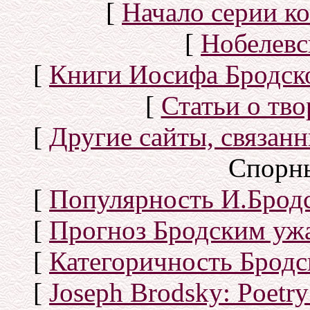
[
Начало серии к
[
Нобелевс
[
Книги Иосифа Бродског
[
Статьи о тво
[
Другие сайты, связан
Спорн
[
Популярность И.Бродс
[
Прогноз Бродским уж
[
Категоричность Бродс
[
Joseph Brodsky: Poetry