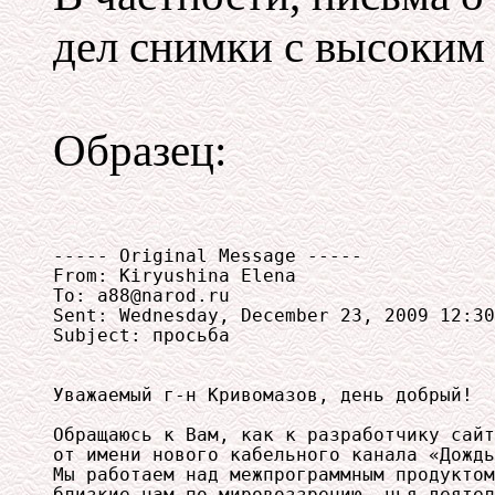
дел снимки с высоким
Образец:
----- Original Message ----- 

From: Kiryushina Elena 

To: a88@narod.ru 

Sent: Wednesday, December 23, 2009 12:30
Subject: просьба

Уважаемый г-н Кривомазов, день добрый!

Обращаюсь к Вам, как к разработчику сайт
от имени нового кабельного канала «Дождь
Мы работаем над межпрограммным продуктом
близкие нам по мировоззрению, чья деятел