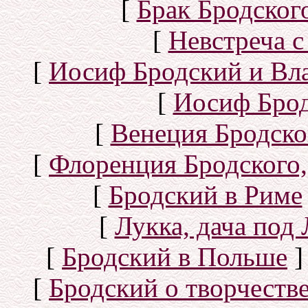
[
Брак Бродског
[
Невстреча с
[
Иосиф Бродский и Вл
[
Иосиф Брод
[
Венеция Бродско
[
Флоренция Бродского,
[
Бродский в Риме
[
Лукка, дача под
[
Бродский в Польше
]
[
Бродский о творчеств