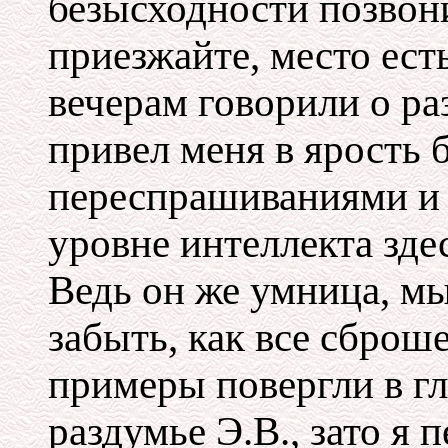
безысходности позвонил
приезжайте, место ест
вечерам говорили о ра
привел меня в ярость
переспрашиваниями и 
уровне интеллекта зд
Ведь он же умница, м
забыть, как все сброш
примеры повергли в г
раздумье Э.В., зато я