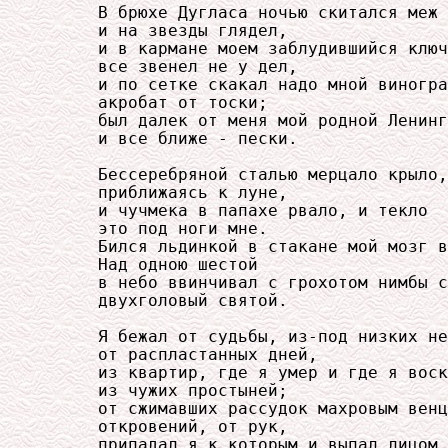
     В брюхе Дугласа ночью скитался меж 
     и на звезды глядел,

     и в кармане моем заблудившийся ключ

     все звенел не у дел,

     и по сетке скакал надо мной виногра
     акробат от тоски;

     был далек от меня мой родной Ленинг
     и все ближе - пески.

     Бессеребряной сталью мерцало крыло,

     приближаясь к луне,

     и чучмека в папахе рвало, и текло

     это под ноги мне.

     Бился льдинкой в стакане мой мозг в
     Над одною шестой

     в небо ввинчивал с грохотом нимбы с
     двухголовый святой.

     Я бежал от судьбы, из-под низких не
     от распластанных дней,

     из квартир, где я умер и где я воск
     из чужих простыней;

     от сжимавших рассудок махровым венц
     откровений, от рук,

     припадал я к которым и выпал лицом
