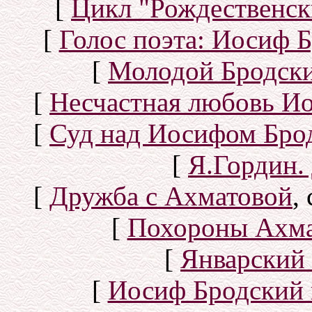
[
Цикл "Рождественск
[
Голос поэта: Иосиф Б
[
Молодой Бродск
[
Несчастная любовь И
[
Суд над Иосифом Бро
[
Я.Гордин.
[
Дружба с Ахматовой
,
[
Похороны Ахма
[
Январский 
[
Иосиф Бродский 