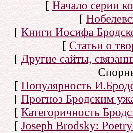
[
Начало серии к
[
Нобелевс
[
Книги Иосифа Бродског
[
Статьи о тво
[
Другие сайты, связан
Спорн
[
Популярность И.Бродс
[
Прогноз Бродским уж
[
Категоричность Бродс
[
Joseph Brodsky: Poetry