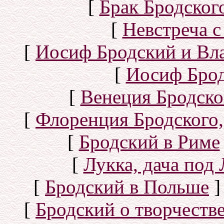
[
Брак Бродског
[
Невстреча с
[
Иосиф Бродский и Вл
[
Иосиф Брод
[
Венеция Бродско
[
Флоренция Бродского,
[
Бродский в Риме
[
Лукка, дача под
[
Бродский в Польше
]
[
Бродский о творчеств