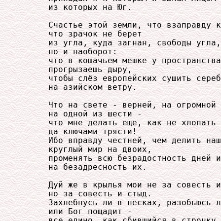
     из которых на Юг.

     Счастье этой земли, что взаправду к
     что зрачок не берет

     из угла, куда загнан, свободы угла,

     но и наоборот:

     что в кошачьем мешке у пространства
     прогрызаешь дыру,

     чтобы слёз европейских сушить сереб
     на азийском ветру.

     Что на свете - верней, на огромной 
     на одной из шести -

     что мне делать еще, как не хлопать 
     да ключами трясти!

     Ибо вправду честней, чем делить наш
     круглый мир на двоих,

     променять всю безрадостность дней и
     на безадресность их.

     Дуй же в крылья мои не за совесть и
     но за совесть и стыд.

     Захлебнусь ли в песках, разобьюсь л
     или Бог пощадит -

     все едино, как сбившийся в строчку 