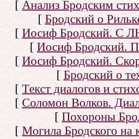
[
Анализ Бродским стих
[
Бродский о Рильке
[
Иосиф Бродский. С
[
Иосиф Бродский. П
[
Иосиф Бродский. Скор
[
Бродский о тех
[
Текст диалогов и сти
[
Соломон Волков. Диал
[
Похороны Бро
[
Могила Бродского на 