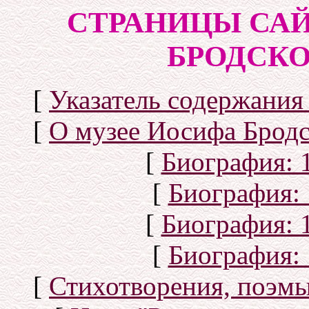
СТРАНИЦЫ САЙ
БРОДСКОГ
[
Указатель содержания 
[
О музее Иосифа Бродс
[
Биография: 1
[
Биография: 
[
Биография: 1
[
Биография: 
[
Стихотворения, поэмы