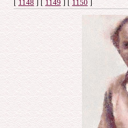
[
1148
]
[
1149
]
[
1150
]