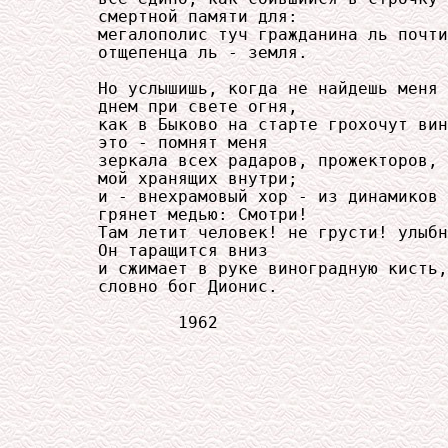
     смертной памяти для:

     мегалополис туч гражданина ль почти
     отщепенца ль - земля.

     Но услышишь, когда не найдешь меня 
     днем при свете огня,

     как в Быково на старте грохочут вин
     это - помнят меня

     зеркала всех радаров, прожекторов, 
     мой хранящих внутри;

     и - внехрамовый хор - из динамиков 
     грянет медью: Смотри!

     Там летит человек! не грусти! улыбн
     Он таращится вниз

     и сжимает в руке виноградную кисть,

     словно бог Дионис.

             1962
