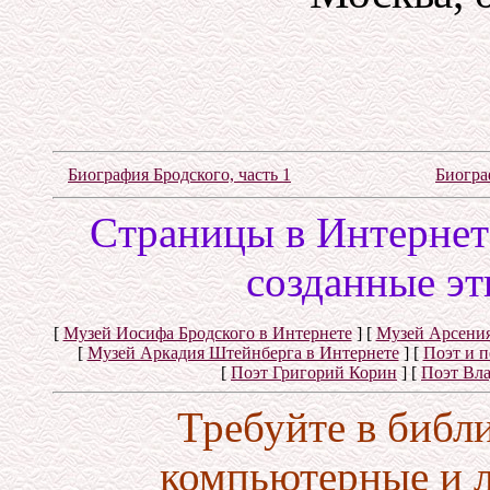
Биография Бродского, часть 1
Биогра
Cтраницы в Интернете
созданные эт
[
Музей Иосифа Бродского в Интернете
]
[
Музей Арсения
[
Музей Аркадия Штейнберга в Интернете
]
[
Поэт и 
[
Поэт Григорий Корин
]
[
Поэт Вл
Требуйте в библ
компьютерные и 