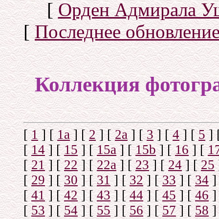
[
Орден Адмирала У
[
Последнее обновлени
Коллекция фотогр
[
1
]
[
1а
]
[
2
]
[
2а
]
[
3
]
[
4
]
[
5
]
[
14
]
[
15
]
[
15a
]
[
15b
]
[
16
]
[
1
[
21
]
[
22
]
[
22a
]
[
23
]
[
24
]
[
25
[
29
]
[
30
]
[
31
]
[
32
]
[
33
]
[
34
]
[
41
]
[
42
]
[
43
]
[
44
]
[
45
]
[
46
]
[
53
]
[
54
]
[
55
]
[
56
]
[
57
]
[
58
]