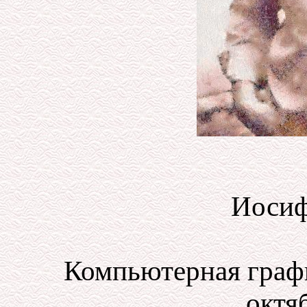
Иосиф
Компьютерная графи
октяб