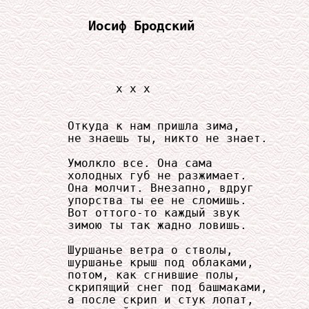
Иосиф Бродский
            x x x

     Откуда к нам пришла зима,

     не знаешь ты, никто не знает.

     Умолкло все. Она сама

     холодных губ не разжимает.

     Она молчит. Внезапно, вдруг

     упорства ты ее не сломишь.

     Вот оттого-то каждый звук

     зимою ты так жадно ловишь.

     Шуршанье ветра о стволы,

     шуршанье крыш под облаками,

     потом, как сгнившие полы,

     скрипящий снег под башмаками,

     а после скрип и стук лопат,
