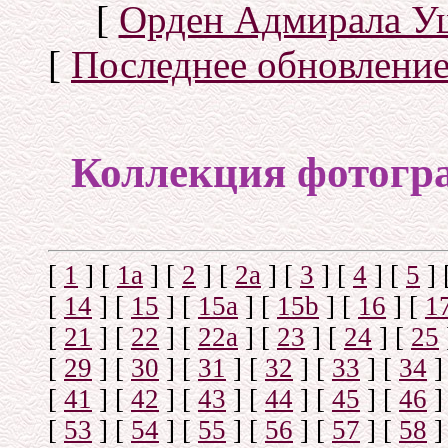
[
Орден Адмирала У
[
Последнее обновлени
Коллекция фотогр
[
1
]
[
1а
]
[
2
]
[
2а
]
[
3
]
[
4
]
[
5
]
[
14
]
[
15
]
[
15a
]
[
15b
]
[
16
]
[
1
[
21
]
[
22
]
[
22a
]
[
23
]
[
24
]
[
25
[
29
]
[
30
]
[
31
]
[
32
]
[
33
]
[
34
]
[
41
]
[
42
]
[
43
]
[
44
]
[
45
]
[
46
]
[
53
]
[
54
]
[
55
]
[
56
]
[
57
]
[
58
]