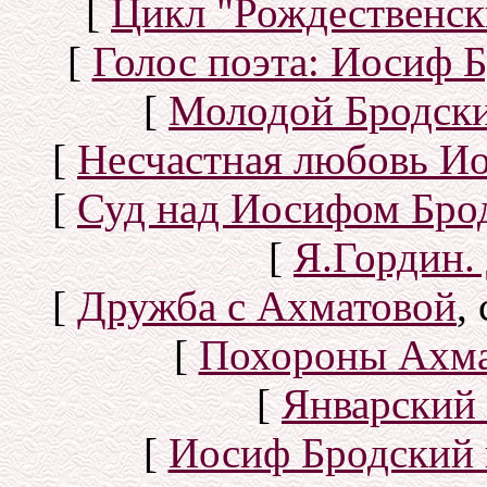
[
Цикл "Рождественск
[
Голос поэта: Иосиф Б
[
Молодой Бродск
[
Несчастная любовь И
[
Суд над Иосифом Бро
[
Я.Гордин.
[
Дружба с Ахматовой
,
[
Похороны Ахма
[
Январский 
[
Иосиф Бродский 