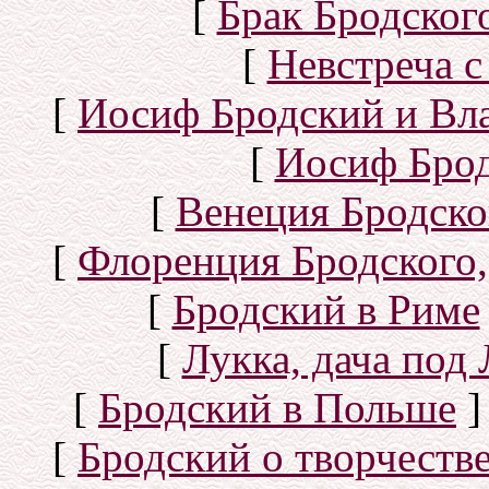
[
Брак Бродског
[
Невстреча с
[
Иосиф Бродский и Вл
[
Иосиф Брод
[
Венеция Бродско
[
Флоренция Бродского,
[
Бродский в Риме
[
Лукка, дача под
[
Бродский в Польше
]
[
Бродский о творчеств