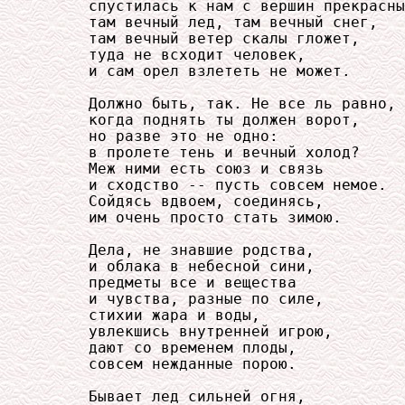
     спустилась к нам с вершин прекрасны
     там вечный лед, там вечный снег,

     там вечный ветер скалы гложет,

     туда не всходит человек,

     и сам орел взлететь не может.

     Должно быть, так. Не все ль равно,

     когда поднять ты должен ворот,

     но разве это не одно:

     в пролете тень и вечный холод?

     Меж ними есть союз и связь

     и сходство -- пусть совсем немое.

     Сойдясь вдвоем, соединясь,

     им очень просто стать зимою.

     Дела, не знавшие родства,

     и облака в небесной сини,

     предметы все и вещества

     и чувства, разные по силе,

     стихии жара и воды,

     увлекшись внутренней игрою,

     дают со временем плоды,

     совсем нежданные порою.

     Бывает лед сильней огня,
