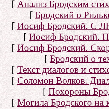
[
Анализ Бродским стих
[
Бродский о Рильке
[
Иосиф Бродский. С
[
Иосиф Бродский. П
[
Иосиф Бродский. Скор
[
Бродский о тех
[
Текст диалогов и сти
[
Соломон Волков. Диал
[
Похороны Бро
[
Могила Бродского на 