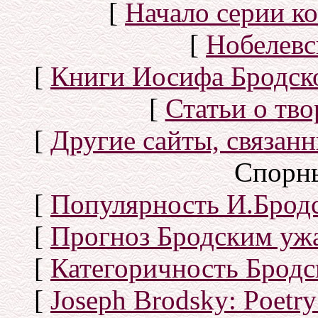
[
Начало серии к
[
Нобелевс
[
Книги Иосифа Бродског
[
Статьи о тво
[
Другие сайты, связан
Спорн
[
Популярность И.Бродс
[
Прогноз Бродским уж
[
Категоричность Бродс
[
Joseph Brodsky: Poetry