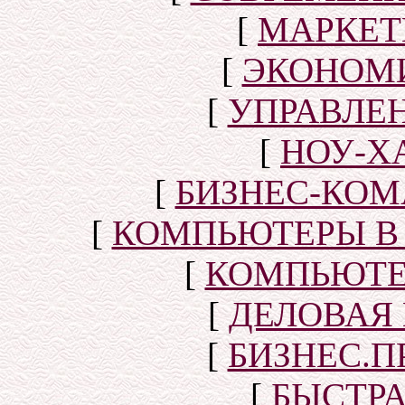
[
МАРКЕТ
[
ЭКОНОМИ
[
УПРАВЛЕ
[
НОУ-Х
[
БИЗНЕС-КОМ
[
КОМПЬЮТЕРЫ В
[
КОМПЬЮТЕ
[
ДЕЛОВАЯ
[
БИЗНЕС.П
[
БЫСТР