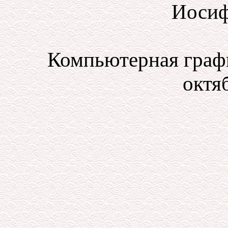
Иосиф
Компьютерная графи
октяб