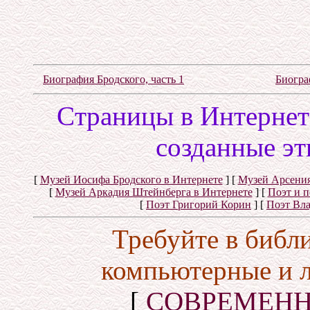
Биография Бродского, часть 1
Биогра
Cтраницы в Интернете
созданные эт
[
Музей Иосифа Бродского в Интернете
]
[
Музей Арсения
[
Музей Аркадия Штейнберга в Интернете
]
[
Поэт и 
[
Поэт Григорий Корин
]
[
Поэт Вл
Требуйте в библ
компьютерные и 
[
СОВРЕМЕНН