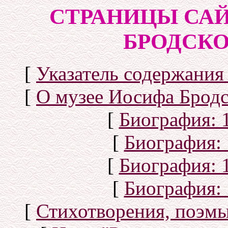
СТРАНИЦЫ САЙ
БРОДСКОГ
[
Указатель содержания 
[
О музее Иосифа Бродс
[
Биография: 1
[
Биография: 
[
Биография: 1
[
Биография: 
[
Стихотворения, поэмы