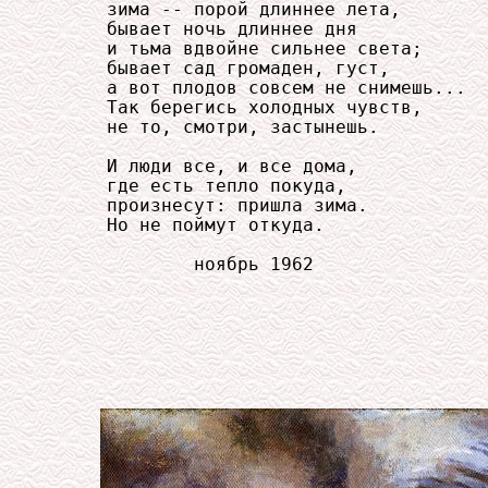
     зима -- порой длиннее лета,

     бывает ночь длиннее дня

     и тьма вдвойне сильнее света;

     бывает сад громаден, густ,

     а вот плодов совсем не снимешь...

     Так берегись холодных чувств,

     не то, смотри, застынешь.

     И люди все, и все дома,

     где есть тепло покуда,

     произнесут: пришла зима.

     Но не поймут откуда.

             ноябрь 1962