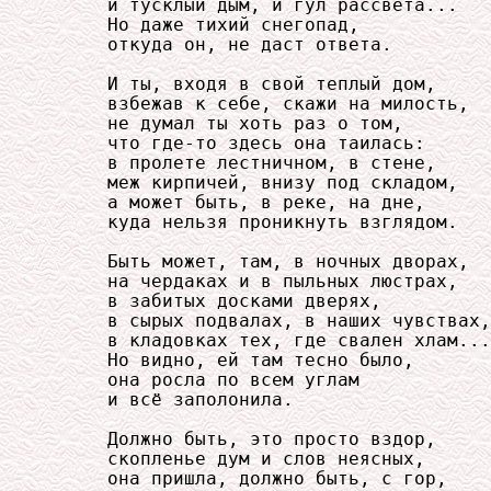
     и тусклый дым, и гул рассвета...

     Но даже тихий снегопад,

     откуда он, не даст ответа.

     И ты, входя в свой теплый дом,

     взбежав к себе, скажи на милость,

     не думал ты хоть раз о том,

     что где-то здесь она таилась:

     в пролете лестничном, в стене,

     меж кирпичей, внизу под складом,

     а может быть, в реке, на дне,

     куда нельзя проникнуть взглядом.

     Быть может, там, в ночных дворах,

     на чердаках и в пыльных люстрах,

     в забитых досками дверях,

     в сырых подвалах, в наших чувствах,

     в кладовках тех, где свален хлам...

     Но видно, ей там тесно было,

     она росла по всем углам

     и всё заполонила.

     Должно быть, это просто вздор,

     скопленье дум и слов неясных,

     она пришла, должно быть, с гор,
