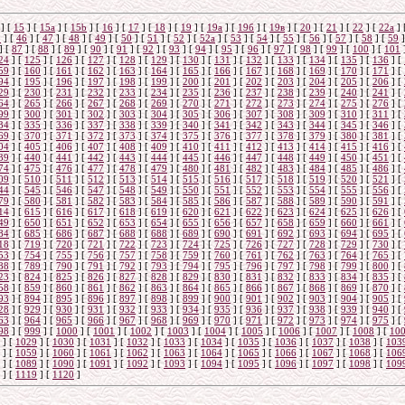
]
[
15
]
[
15a
]
[
15b
]
[
16
]
[
17
]
[
18
]
[
19
]
[
19а
]
[
19б
]
[
19в
]
[
20
]
[
21
]
[
22
]
[
22a
]
5
]
[
46
]
[
47
]
[
48
]
[
49
]
[
50
]
[
51
]
[
52
]
[
52а
]
[
53
]
[
54
]
[
55
]
[
56
]
[
57
]
[
58
]
[
59
]
]
[
87
]
[
88
]
[
89
]
[
90
]
[
91
]
[
92
]
[
93
]
[
94
]
[
95
]
[
96
]
[
97
]
[
98
]
[
99
]
[
100
]
[
101
24
]
[
125
]
[
126
]
[
127
]
[
128
]
[
129
]
[
130
]
[
131
]
[
132
]
[
133
]
[
134
]
[
135
]
[
136
]
[
59
]
[
160
]
[
161
]
[
162
]
[
163
]
[
164
]
[
165
]
[
166
]
[
167
]
[
168
]
[
169
]
[
170
]
[
171
]
[
94
]
[
195
]
[
196
]
[
197
]
[
198
]
[
199
]
[
200
]
[
201
]
[
202
]
[
203
]
[
204
]
[
205
]
[
206
]
[
29
]
[
230
]
[
231
]
[
232
]
[
233
]
[
234
]
[
235
]
[
236
]
[
237
]
[
238
]
[
239
]
[
240
]
[
241
]
[
64
]
[
265
]
[
266
]
[
267
]
[
268
]
[
269
]
[
270
]
[
271
]
[
272
]
[
273
]
[
274
]
[
275
]
[
276
]
[
99
]
[
300
]
[
301
]
[
302
]
[
303
]
[
304
]
[
305
]
[
306
]
[
307
]
[
308
]
[
309
]
[
310
]
[
311
]
[
34
]
[
335
]
[
336
]
[
337
]
[
338
]
[
339
]
[
340
]
[
341
]
[
342
]
[
343
]
[
344
]
[
345
]
[
346
]
[
69
]
[
370
]
[
371
]
[
372
]
[
373
]
[
374
]
[
375
]
[
376
]
[
377
]
[
378
]
[
379
]
[
380
]
[
381
]
[
04
]
[
405
]
[
406
]
[
407
]
[
408
]
[
409
]
[
410
]
[
411
]
[
412
]
[
413
]
[
414
]
[
415
]
[
416
]
[
39
]
[
440
]
[
441
]
[
442
]
[
443
]
[
444
]
[
445
]
[
446
]
[
447
]
[
448
]
[
449
]
[
450
]
[
451
]
[
74
]
[
475
]
[
476
]
[
477
]
[
478
]
[
479
]
[
480
]
[
481
]
[
482
]
[
483
]
[
484
]
[
485
]
[
486
]
[
09
]
[
510
]
[
511
]
[
512
]
[
513
]
[
514
]
[
515
]
[
516
]
[
517
]
[
518
]
[
519
]
[
520
]
[
521
]
[
44
]
[
545
]
[
546
]
[
547
]
[
548
]
[
549
]
[
550
]
[
551
]
[
552
]
[
553
]
[
554
]
[
555
]
[
556
]
[
79
]
[
580
]
[
581
]
[
582
]
[
583
]
[
584
]
[
585
]
[
586
]
[
587
]
[
588
]
[
589
]
[
590
]
[
591
]
[
14
]
[
615
]
[
616
]
[
617
]
[
618
]
[
619
]
[
620
]
[
621
]
[
622
]
[
623
]
[
624
]
[
625
]
[
626
]
[
49
]
[
650
]
[
651
]
[
652
]
[
653
]
[
654
]
[
655
]
[
656
]
[
657
]
[
658
]
[
659
]
[
660
]
[
661
]
[
84
]
[
685
]
[
686
]
[
687
]
[
688
]
[
688
]
[
689
]
[
690
]
[
691
]
[
692
]
[
693
]
[
694
]
[
695
]
[
18
]
[
719
]
[
720
]
[
721
]
[
722
]
[
723
]
[
724
]
[
725
]
[
726
]
[
727
]
[
728
]
[
729
]
[
730
]
[
53
]
[
754
]
[
755
]
[
756
]
[
757
]
[
758
]
[
759
]
[
760
]
[
761
]
[
762
]
[
763
]
[
764
]
[
765
]
[
88
]
[
789
]
[
790
]
[
791
]
[
792
]
[
793
]
[
794
]
[
795
]
[
796
]
[
797
]
[
798
]
[
799
]
[
800
]
[
23
]
[
824
]
[
825
]
[
826
]
[
827
]
[
828
]
[
829
]
[
830
]
[
831
]
[
832
]
[
833
]
[
834
]
[
835
]
[
58
]
[
859
]
[
860
]
[
861
]
[
862
]
[
863
]
[
864
]
[
865
]
[
866
]
[
867
]
[
868
]
[
869
]
[
870
]
[
93
]
[
894
]
[
895
]
[
896
]
[
897
]
[
898
]
[
899
]
[
900
]
[
901
]
[
902
]
[
903
]
[
904
]
[
905
]
[
28
]
[
929
]
[
930
]
[
931
]
[
932
]
[
933
]
[
934
]
[
935
]
[
936
]
[
937
]
[
938
]
[
939
]
[
940
]
[
63
]
[
964
]
[
965
]
[
966
]
[
967
]
[
968
]
[
969
]
[
970
]
[
971
]
[
972
]
[
973
]
[
974
]
[
975
]
[
98
]
[
999
]
[
1000
]
[
1001
]
[
1002
]
[
1003
]
[
1004
]
[
1005
]
[
1006
]
[
1007
]
[
1008
]
[
10
]
[
1029
]
[
1030
]
[
1031
]
[
1032
]
[
1033
]
[
1034
]
[
1035
]
[
1036
]
[
1037
]
[
1038
]
[
103
]
[
1059
]
[
1060
]
[
1061
]
[
1062
]
[
1063
]
[
1064
]
[
1065
]
[
1066
]
[
1067
]
[
1068
]
[
106
]
[
1089
]
[
1090
]
[
1091
]
[
1092
]
[
1093
]
[
1094
]
[
1095
]
[
1096
]
[
1097
]
[
1098
]
[
109
]
[
1119
]
[
1120
]