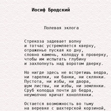
Иосиф Бродский
             Полевая эклога

     Стрекоза задевает волну

     и тотчас устремляется кверху,

     отраженье пуская ко дну,

     словно камень, колодцу в проверку,

     чтобы им испытать глубину

     и захлопнуть над воротом дверку.

     Но нигде здесь не встретишь ведра,

     ни тарелки, ни банки, ни склянки.

     Пустота, ни избы, ни двора,

     шум листвы, ни избы, ни землянки.

     Сруб колодца почти до бедра,

     неумолчно кричат коноплянки.

     Остается возможность во тьму

     на веревке с шахтерской корзиной,
