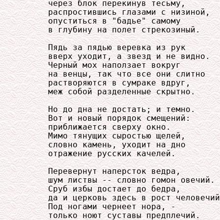
     через блок перекинув тесьму,

     распростившись глазами с низиной,

     опуститься в "бадье" самому

     в глубину на полет стрекозиный.

     Пядь за пядью веревка из рук

     вверх уходит, а звезд и не видно.

     Черный мох наползает вокруг

     на венцы, так что все они слитно

     растворяются в сумраке вдруг,

     меж собой разделенные скрытно.

     Но до дна не достать; и темно.

     Вот и новый порядок смещений:

     приближается сверху окно.

     Мимо тянущих сыростью щелей,

     словно камень, уходит на дно

     отражение русских качелей.

     Перевернут наперсток ведра,

     шум листвы -- словно гомон овечий.

     Сруб избы достает до бедра,

     да и церковь здесь в рост человечий
     Под ногами чернеет нора, -

     только ноют суставы предплечий.
