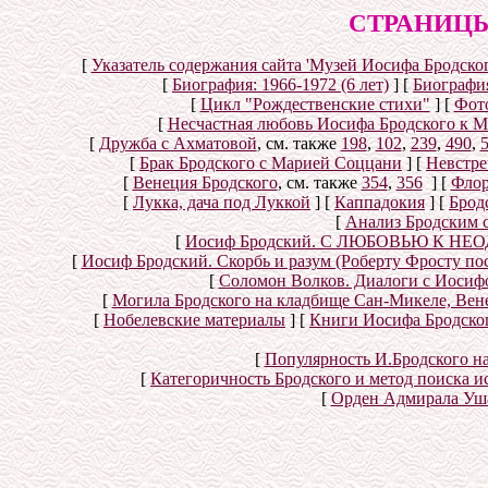
СТРАНИЦЫ
[
Указатель содержания сайта 'Музей Иосифа Бродског
[
Биография: 1966-1972 (6 лет)
]
[
Биография
[
Цикл "Рождественские стихи"
]
[
Фот
[
Несчастная любовь Иосифа Бродского к 
[
Дружба с Ахматовой
, см. также
198
,
102
,
239
,
490
,
[
Брак Бродского с Марией Соццани
]
[
Невстре
[
Венеция Бродского
, см. также
354
,
356
]
[
Флор
[
Лукка, дача под Луккой
]
[
Каппадокия
]
[
Брод
[
Анализ Бродским 
[
Иосиф Бродский. С ЛЮБОВЬЮ К НЕОД
[
Иосиф Бродский. Скорбь и разум (Роберту Фросту по
[
Соломон Волков. Диалоги с Иосифом
[
Могила Бродского на кладбище Сан-Микеле, Вен
[
Нобелевские материалы
]
[
Книги Иосифа Бродского
[
Популярность И.Бродского н
[
Категоричность Бродского и метод поиска 
[
Орден Адмирала Уш