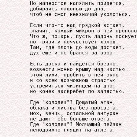
     Но наперсток напялить придется,

     добираясь ладонью до дна,

     чтоб не смог невзначай уколоться.

     Если что-то над грядкой встает,

     значит, каждый микрон в ней прополо
     Что ж, пошарь, пусть ладонь поснует

     по грязи и почувствует холод.

     Там, где плоть до воды достает,

     дух еще и не брался за ворот.

     Есть доска и найдется бревно,

     возвести можно крышу над частью

     этой лужи, пробить в ней окно

     и со всею возможною страстью

     устремиться мизинцем на дно;

     но конек заскребет по запястью.

     Где "колодец"? Дощатый этаж,

     облака и листва без просвета,

     мох, венцы, остальной антураж

     не дают тебе больше ответа.

     Где "колодец"? Молчащий пейзаж

     неподвижно глядит на атлета.
