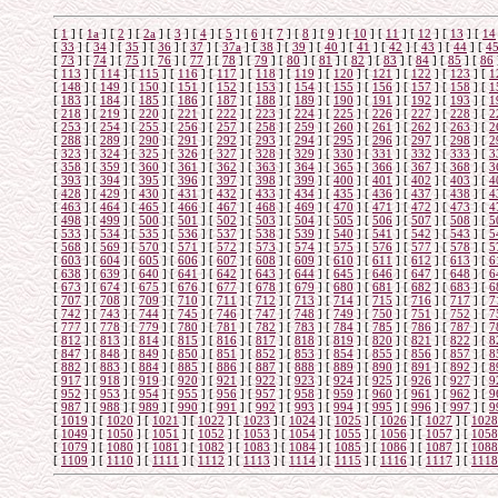
[
1
]
[
1а
]
[
2
]
[
2а
]
[
3
]
[
4
]
[
5
]
[
6
]
[
7
]
[
8
]
[
9
]
[
10
]
[
11
]
[
12
]
[
13
]
[
14
[
33
]
[
34
]
[
35
]
[
36
]
[
37
]
[
37а
]
[
38
]
[
39
]
[
40
]
[
41
]
[
42
]
[
43
]
[
44
]
[
4
[
73
]
[
74
]
[
75
]
[
76
]
[
77
]
[
78
]
[
79
]
[
80
]
[
81
]
[
82
]
[
83
]
[
84
]
[
85
]
[
86
[
113
]
[
114
]
[
115
]
[
116
]
[
117
]
[
118
]
[
119
]
[
120
]
[
121
]
[
122
]
[
123
]
[
1
[
148
]
[
149
]
[
150
]
[
151
]
[
152
]
[
153
]
[
154
]
[
155
]
[
156
]
[
157
]
[
158
]
[
1
[
183
]
[
184
]
[
185
]
[
186
]
[
187
]
[
188
]
[
189
]
[
190
]
[
191
]
[
192
]
[
193
]
[
1
[
218
]
[
219
]
[
220
]
[
221
]
[
222
]
[
223
]
[
224
]
[
225
]
[
226
]
[
227
]
[
228
]
[
2
[
253
]
[
254
]
[
255
]
[
256
]
[
257
]
[
258
]
[
259
]
[
260
]
[
261
]
[
262
]
[
263
]
[
2
[
288
]
[
289
]
[
290
]
[
291
]
[
292
]
[
293
]
[
294
]
[
295
]
[
296
]
[
297
]
[
298
]
[
2
[
323
]
[
324
]
[
325
]
[
326
]
[
327
]
[
328
]
[
329
]
[
330
]
[
331
]
[
332
]
[
333
]
[
3
[
358
]
[
359
]
[
360
]
[
361
]
[
362
]
[
363
]
[
364
]
[
365
]
[
366
]
[
367
]
[
368
]
[
3
[
393
]
[
394
]
[
395
]
[
396
]
[
397
]
[
398
]
[
399
]
[
400
]
[
401
]
[
402
]
[
403
]
[
4
[
428
]
[
429
]
[
430
]
[
431
]
[
432
]
[
433
]
[
434
]
[
435
]
[
436
]
[
437
]
[
438
]
[
4
[
463
]
[
464
]
[
465
]
[
466
]
[
467
]
[
468
]
[
469
]
[
470
]
[
471
]
[
472
]
[
473
]
[
4
[
498
]
[
499
]
[
500
]
[
501
]
[
502
]
[
503
]
[
504
]
[
505
]
[
506
]
[
507
]
[
508
]
[
5
[
533
]
[
534
]
[
535
]
[
536
]
[
537
]
[
538
]
[
539
]
[
540
]
[
541
]
[
542
]
[
543
]
[
5
[
568
]
[
569
]
[
570
]
[
571
]
[
572
]
[
573
]
[
574
]
[
575
]
[
576
]
[
577
]
[
578
]
[
5
[
603
]
[
604
]
[
605
]
[
606
]
[
607
]
[
608
]
[
609
]
[
610
]
[
611
]
[
612
]
[
613
]
[
6
[
638
]
[
639
]
[
640
]
[
641
]
[
642
]
[
643
]
[
644
]
[
645
]
[
646
]
[
647
]
[
648
]
[
6
[
673
]
[
674
]
[
675
]
[
676
]
[
677
]
[
678
]
[
679
]
[
680
]
[
681
]
[
682
]
[
683
]
[
6
[
707
]
[
708
]
[
709
]
[
710
]
[
711
]
[
712
]
[
713
]
[
714
]
[
715
]
[
716
]
[
717
]
[
7
[
742
]
[
743
]
[
744
]
[
745
]
[
746
]
[
747
]
[
748
]
[
749
]
[
750
]
[
751
]
[
752
]
[
7
[
777
]
[
778
]
[
779
]
[
780
]
[
781
]
[
782
]
[
783
]
[
784
]
[
785
]
[
786
]
[
787
]
[
7
[
812
]
[
813
]
[
814
]
[
815
]
[
816
]
[
817
]
[
818
]
[
819
]
[
820
]
[
821
]
[
822
]
[
8
[
847
]
[
848
]
[
849
]
[
850
]
[
851
]
[
852
]
[
853
]
[
854
]
[
855
]
[
856
]
[
857
]
[
8
[
882
]
[
883
]
[
884
]
[
885
]
[
886
]
[
887
]
[
888
]
[
889
]
[
890
]
[
891
]
[
892
]
[
8
[
917
]
[
918
]
[
919
]
[
920
]
[
921
]
[
922
]
[
923
]
[
924
]
[
925
]
[
926
]
[
927
]
[
9
[
952
]
[
953
]
[
954
]
[
955
]
[
956
]
[
957
]
[
958
]
[
959
]
[
960
]
[
961
]
[
962
]
[
9
[
987
]
[
988
]
[
989
]
[
990
]
[
991
]
[
992
]
[
993
]
[
994
]
[
995
]
[
996
]
[
997
]
[
9
[
1019
]
[
1020
]
[
1021
]
[
1022
]
[
1023
]
[
1024
]
[
1025
]
[
1026
]
[
1027
]
[
1028
[
1049
]
[
1050
]
[
1051
]
[
1052
]
[
1053
]
[
1054
]
[
1055
]
[
1056
]
[
1057
]
[
1058
[
1079
]
[
1080
]
[
1081
]
[
1082
]
[
1083
]
[
1084
]
[
1085
]
[
1086
]
[
1087
]
[
1088
[
1109
]
[
1110
]
[
1111
]
[
1112
]
[
1113
]
[
1114
]
[
1115
]
[
1116
]
[
1117
]
[
1118