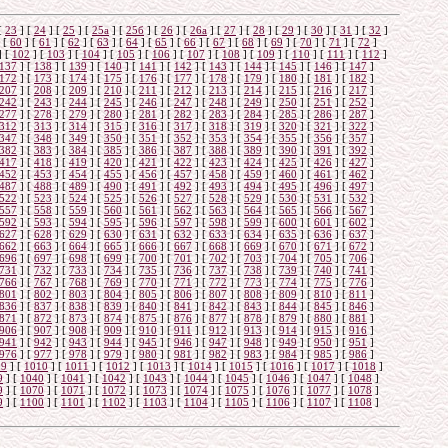
[
23
]
[
24
]
[
25
]
[
25а
]
[
25б
]
[
26
]
[
26a
]
[
27
]
[
28
]
[
29
]
[
30
]
[
31
]
[
32
]
[
60
]
[
61
]
[
62
]
[
63
]
[
64
]
[
65
]
[
66
]
[
67
]
[
68
]
[
69
]
[
70
]
[
71
]
[
72
]
]
[
102
]
[
103
]
[
104
]
[
105
]
[
106
]
[
107
]
[
108
]
[
109
]
[
110
]
[
111
]
[
112
]
137
]
[
138
]
[
139
]
[
140
]
[
141
]
[
142
]
[
143
]
[
144
]
[
145
]
[
146
]
[
147
]
172
]
[
173
]
[
174
]
[
175
]
[
176
]
[
177
]
[
178
]
[
179
]
[
180
]
[
181
]
[
182
]
207
]
[
208
]
[
209
]
[
210
]
[
211
]
[
212
]
[
213
]
[
214
]
[
215
]
[
216
]
[
217
]
242
]
[
243
]
[
244
]
[
245
]
[
246
]
[
247
]
[
248
]
[
249
]
[
250
]
[
251
]
[
252
]
277
]
[
278
]
[
279
]
[
280
]
[
281
]
[
282
]
[
283
]
[
284
]
[
285
]
[
286
]
[
287
]
312
]
[
313
]
[
314
]
[
315
]
[
316
]
[
317
]
[
318
]
[
319
]
[
320
]
[
321
]
[
322
]
347
]
[
348
]
[
349
]
[
350
]
[
351
]
[
352
]
[
353
]
[
354
]
[
355
]
[
356
]
[
357
]
382
]
[
383
]
[
384
]
[
385
]
[
386
]
[
387
]
[
388
]
[
389
]
[
390
]
[
391
]
[
392
]
417
]
[
418
]
[
419
]
[
420
]
[
421
]
[
422
]
[
423
]
[
424
]
[
425
]
[
426
]
[
427
]
452
]
[
453
]
[
454
]
[
455
]
[
456
]
[
457
]
[
458
]
[
459
]
[
460
]
[
461
]
[
462
]
487
]
[
488
]
[
489
]
[
490
]
[
491
]
[
492
]
[
493
]
[
494
]
[
495
]
[
496
]
[
497
]
522
]
[
523
]
[
524
]
[
525
]
[
526
]
[
527
]
[
528
]
[
529
]
[
530
]
[
531
]
[
532
]
557
]
[
558
]
[
559
]
[
560
]
[
561
]
[
562
]
[
563
]
[
564
]
[
565
]
[
566
]
[
567
]
592
]
[
593
]
[
594
]
[
595
]
[
596
]
[
597
]
[
598
]
[
599
]
[
600
]
[
601
]
[
602
]
627
]
[
628
]
[
629
]
[
630
]
[
631
]
[
632
]
[
633
]
[
634
]
[
635
]
[
636
]
[
637
]
662
]
[
663
]
[
664
]
[
665
]
[
666
]
[
667
]
[
668
]
[
669
]
[
670
]
[
671
]
[
672
]
696
]
[
697
]
[
698
]
[
699
]
[
700
]
[
701
]
[
702
]
[
703
]
[
704
]
[
705
]
[
706
]
731
]
[
732
]
[
733
]
[
734
]
[
735
]
[
736
]
[
737
]
[
738
]
[
739
]
[
740
]
[
741
]
766
]
[
767
]
[
768
]
[
769
]
[
770
]
[
771
]
[
772
]
[
773
]
[
774
]
[
775
]
[
776
]
801
]
[
802
]
[
803
]
[
804
]
[
805
]
[
806
]
[
807
]
[
808
]
[
809
]
[
810
]
[
811
]
836
]
[
837
]
[
838
]
[
839
]
[
840
]
[
841
]
[
842
]
[
843
]
[
844
]
[
845
]
[
846
]
871
]
[
872
]
[
873
]
[
874
]
[
875
]
[
876
]
[
877
]
[
878
]
[
879
]
[
880
]
[
881
]
906
]
[
907
]
[
908
]
[
909
]
[
910
]
[
911
]
[
912
]
[
913
]
[
914
]
[
915
]
[
916
]
941
]
[
942
]
[
943
]
[
944
]
[
945
]
[
946
]
[
947
]
[
948
]
[
949
]
[
950
]
[
951
]
976
]
[
977
]
[
978
]
[
979
]
[
980
]
[
981
]
[
982
]
[
983
]
[
984
]
[
985
]
[
986
]
09
]
[
1010
]
[
1011
]
[
1012
]
[
1013
]
[
1014
]
[
1015
]
[
1016
]
[
1017
]
[
1018
]
9
]
[
1040
]
[
1041
]
[
1042
]
[
1043
]
[
1044
]
[
1045
]
[
1046
]
[
1047
]
[
1048
]
9
]
[
1070
]
[
1071
]
[
1072
]
[
1073
]
[
1074
]
[
1075
]
[
1076
]
[
1077
]
[
1078
]
9
]
[
1100
]
[
1101
]
[
1102
]
[
1103
]
[
1104
]
[
1105
]
[
1106
]
[
1107
]
[
1108
]