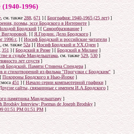
940-1996)
е
, см. также
288
,
671
]
[
Биография: 1940-1965 (25 лет)
]
ения, поэмы, эссе Бродского в Интернете
]
олодой Бродский
]
[
Самообразование
]
 Вигдоровой.
]
[
Я.Гордин. Дело Бродского
]
 1996 г.
]
[
Иосиф Бродский и российские читатели
]
й
, см. также
52а
]
[
Иосиф Бродский и У.Х.Оден
]
,
351
]
[
Бродский в Риме
]
[
Бродский в Милане
]
стве и судьбе Мандельштама
, см. также
529
,
530
]
вяносто лет спустя
]
иф Бродский. Памяти Стивена Спендера
]
ов и стихотворений из фильма "Прогулки с Бродским"
]
[
Похороны Бродского в Нью-Йорке
]
осмоса
451
]
[
Начало серии компьютерной графики
]
Другие сайты, связаннные с именем И.А.Бродского
]
ого памятника Мандельштаму
]
eph Brodsky Interview; Poemas de Joseph Brodsky
]
09 01:51 PM 01:51 PM
]
о