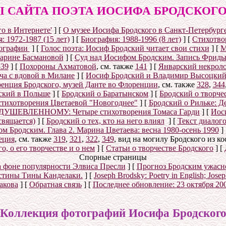
 САЙТА ПОЭТА ИОСИФА БРОДСКОГО (1
о в Интернете'
]
[
О музее Иосифа Бродского в Санкт-Петербург
: 1972-1987 (15 лет)
]
[
Биография: 1988-1996 (8 лет)
]
[
Стихотвор
ографии
]
[
Голос поэта: Иосиф Бродский читает свои стихи
]
[
М
Марине Басмановой
]
[
Суд над Иосифом Бродским. Запись Фриды
539
]
[
Похороны Ахматовой
, см. также
141
]
[
Январский некролог
ча с вдовой в Милане
]
[
Иосиф Бродский и Владимир Высоцки
енция Бродского, музей Данте во Флоренции
, см. также
328
,
344
ский в Польше
]
[
Бродский о Баратынском
]
[
Бродский о творче
стихотворения Цветаевой "Новогоднее"
]
[
Бродский о Рильке: Де
УШЕВЛЕННОМУ: Четыре стихотворения Томаса Гарди
]
[
Иос
свящается)
]
[
Бродский о тех, кто на него влиял
]
[
Текст диалог
 Бродским. Глава 2. Марина Цветаева: весна 1980-осень 1990
]
еция
, см. также
319
,
321
,
322
,
349
, вид на могилу Бродского из к
, о его творчестве и о нем
]
[
Статьи о творчестве Бродского
]
[
Спорные страницы
а фоне популярности Элвиса Пресли
]
[
Прогноз Бродским ужасн
истины Тины Канделаки.
]
[
Joseph Brodsky: Poetry in English; Jos
акова
]
[
Обратная связь
]
[
Последнее обновление:
23 октября 20
Коллекция фотографий Иосифа Бродског