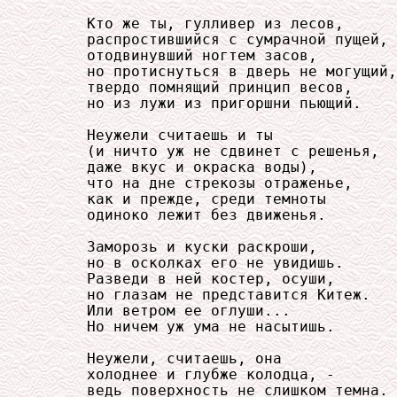
     Кто же ты, гулливер из лесов,

     распростившийся с сумрачной пущей,

     отодвинувший ногтем засов,

     но протиснуться в дверь не могущий,

     твердо помнящий принцип весов,

     но из лужи из пригоршни пьющий.

     Неужели считаешь и ты

     (и ничто уж не сдвинет с решенья,

     даже вкус и окраска воды),

     что на дне стрекозы отраженье,

     как и прежде, среди темноты

     одиноко лежит без движенья.

     Заморозь и куски раскроши,

     но в осколках его не увидишь.

     Разведи в ней костер, осуши,

     но глазам не представится Китеж.

     Или ветром ее оглуши...

     Но ничем уж ума не насытишь.

     Неужели, считаешь, она

     холоднее и глубже колодца, -

     ведь поверхность не слишком темна.
