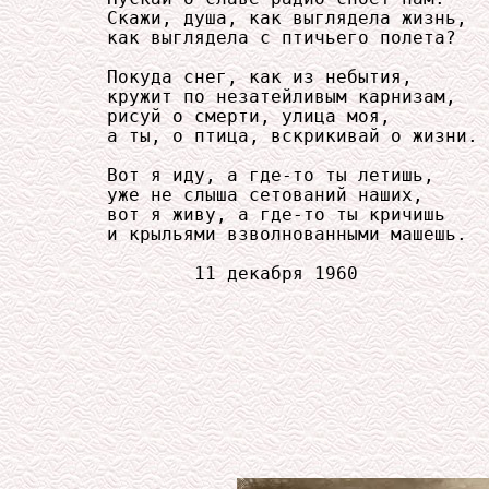
     Скажи, душа, как выглядела жизнь,

     как выглядела с птичьего полета?

     Покуда снег, как из небытия,

     кружит по незатейливым карнизам,

     рисуй о смерти, улица моя,

     а ты, о птица, вскрикивай о жизни.

     Вот я иду, а где-то ты летишь,

     уже не слыша сетований наших,

     вот я живу, а где-то ты кричишь

     и крыльями взволнованными машешь.

             11 декабря 1960
