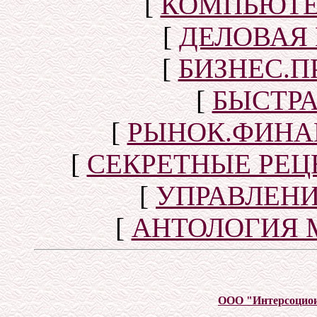
[
КОМПЬЮТЕ
[
ДЕЛОВАЯ
[
БИЗНЕС.П
[
БЫСТР
[
РЫНОК.ФИНА
[
СЕКРЕТНЫЕ РЕ
[
УПРАВЛЕН
[
АНТОЛОГИЯ 
ООО "Интерсоцио