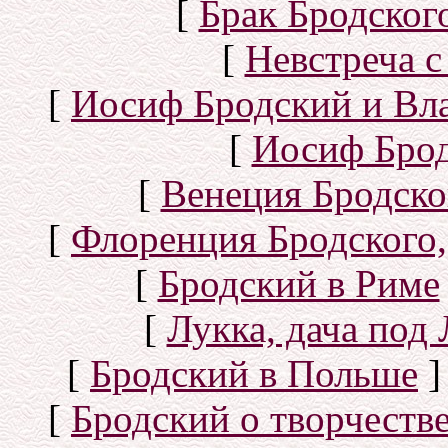
[
Брак Бродског
[
Невстреча с
[
Иосиф Бродский и Вл
[
Иосиф Брод
[
Венеция Бродско
[
Флоренция Бродского,
[
Бродский в Риме
[
Лукка, дача под
[
Бродский в Польше
]
[
Бродский о творчеств