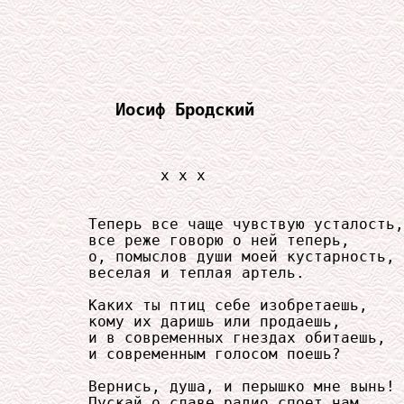
Иосиф Бродский
             x x x

     Теперь все чаще чувствую усталость,

     все реже говорю о ней теперь,

     о, помыслов души моей кустарность,

     веселая и теплая артель.

     Каких ты птиц себе изобретаешь,

     кому их даришь или продаешь,

     и в современных гнездах обитаешь,

     и современным голосом поешь?

     Вернись, душа, и перышко мне вынь!

     Пускай о славе радио споет нам.
