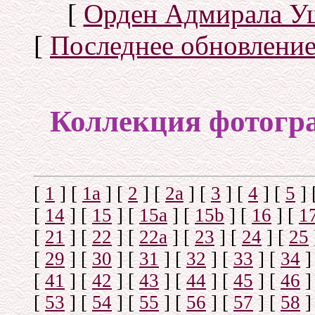
[
Орден Адмирала У
[
Последнее обновлени
Коллекция фотогр
[
1
]
[
1а
]
[
2
]
[
2а
]
[
3
]
[
4
]
[
5
]
[
14
]
[
15
]
[
15a
]
[
15b
]
[
16
]
[
1
[
21
]
[
22
]
[
22a
]
[
23
]
[
24
]
[
25
[
29
]
[
30
]
[
31
]
[
32
]
[
33
]
[
34
]
[
41
]
[
42
]
[
43
]
[
44
]
[
45
]
[
46
]
[
53
]
[
54
]
[
55
]
[
56
]
[
57
]
[
58
]