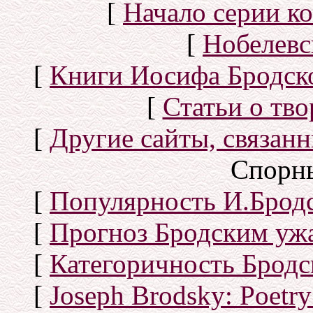
[
Начало серии к
[
Нобелевс
[
Книги Иосифа Бродског
[
Статьи о тво
[
Другие сайты, связан
Спорн
[
Популярность И.Бродс
[
Прогноз Бродским уж
[
Категоричность Бродс
[
Joseph Brodsky: Poetry