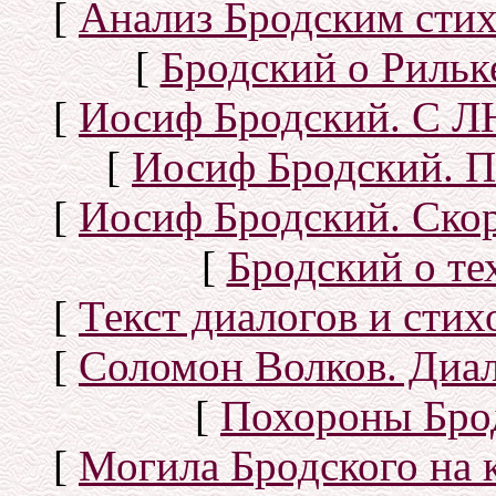
[
Анализ Бродским стих
[
Бродский о Рильке
[
Иосиф Бродский. С
[
Иосиф Бродский. П
[
Иосиф Бродский. Скор
[
Бродский о тех
[
Текст диалогов и сти
[
Соломон Волков. Диал
[
Похороны Бро
[
Могила Бродского на 