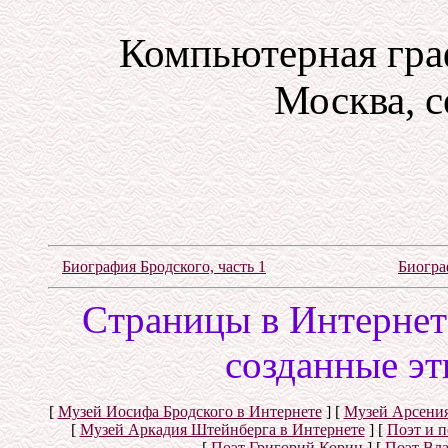
Компьютерная гра
Москва, с
Биография Бродского, часть 1
Биогра
Cтраницы в Интернете
созданные эт
[
Музей Иосифа Бродского в Интернете
]
[
Музей Арсения
[
Музей Аркадия Штейнберга в Интернете
]
[
Поэт и 
[
Поэт Григорий Корин
]
[
Поэт Вл