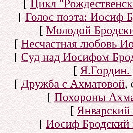
[
Цикл "Рождественск
[
Голос поэта: Иосиф Б
[
Молодой Бродск
[
Несчастная любовь И
[
Суд над Иосифом Бро
[
Я.Гордин.
[
Дружба с Ахматовой
,
[
Похороны Ахма
[
Январский 
[
Иосиф Бродский 