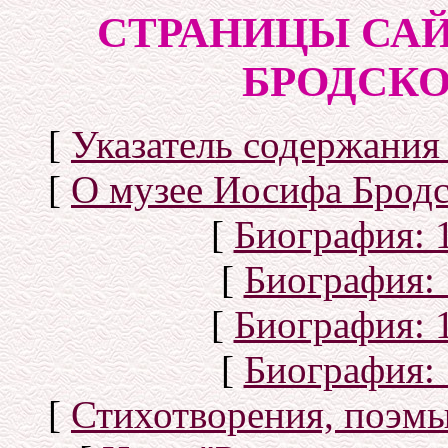
СТРАНИЦЫ САЙ
БРОДСКОГ
[
Указатель содержания 
[
О музее Иосифа Бродс
[
Биография: 1
[
Биография: 
[
Биография: 1
[
Биография: 
[
Стихотворения, поэмы