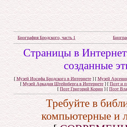
Биография Бродского, часть 1
Биогра
Cтраницы в Интернете
созданные эт
[
Музей Иосифа Бродского в Интернете
]
[
Музей Арсения
[
Музей Аркадия Штейнберга в Интернете
]
[
Поэт и 
[
Поэт Григорий Корин
]
[
Поэт Вл
Требуйте в библ
компьютерные и 