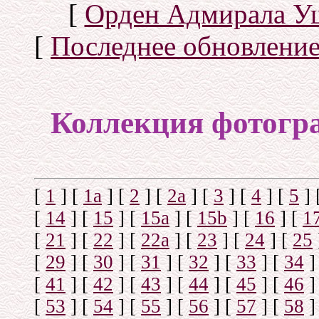
[
Орден Адмирала У
[
Последнее обновлени
Коллекция фотогр
[
1
]
[
1а
]
[
2
]
[
2а
]
[
3
]
[
4
]
[
5
]
[
14
]
[
15
]
[
15a
]
[
15b
]
[
16
]
[
1
[
21
]
[
22
]
[
22a
]
[
23
]
[
24
]
[
25
[
29
]
[
30
]
[
31
]
[
32
]
[
33
]
[
34
]
[
41
]
[
42
]
[
43
]
[
44
]
[
45
]
[
46
]
[
53
]
[
54
]
[
55
]
[
56
]
[
57
]
[
58
]