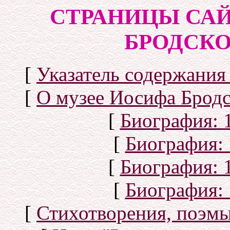
СТРАНИЦЫ САЙ
БРОДСКОГ
[
Указатель содержания 
[
О музее Иосифа Бродс
[
Биография: 1
[
Биография: 
[
Биография: 1
[
Биография: 
[
Стихотворения, поэмы