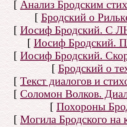
[
Анализ Бродским стих
[
Бродский о Рильке
[
Иосиф Бродский. С
[
Иосиф Бродский. П
[
Иосиф Бродский. Скор
[
Бродский о тех
[
Текст диалогов и сти
[
Соломон Волков. Диал
[
Похороны Бро
[
Могила Бродского на 