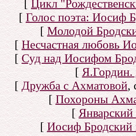
[
Цикл "Рождественск
[
Голос поэта: Иосиф Б
[
Молодой Бродск
[
Несчастная любовь И
[
Суд над Иосифом Бро
[
Я.Гордин.
[
Дружба с Ахматовой
,
[
Похороны Ахма
[
Январский 
[
Иосиф Бродский 