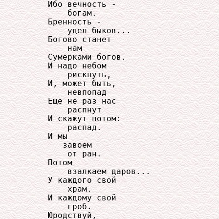
     Ибо вечность -

         богам.

     Бренность -

         удел быков...

     Богово станет

         нам

     Сумерками богов.

     И надо небом

         рискнуть,

     И, может быть,

         невпопад

     Еще не раз нас

         распнут

     И скажут потом:

         распад.

     И мы

        завоем

         от ран.

     Потом

         взалкаем даров...

     У каждого свой

         храм.

     И каждому свой

         гроб.

     Юродствуй,
