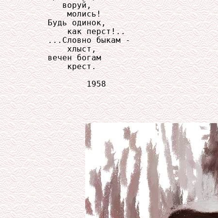
        воруй,

         молись!

     Будь одинок,

         как перст!..

     ...Словно быкам -

         хлыст,

     вечен богам

         крест.

             1958
