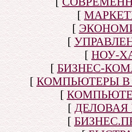
[
СОВРЕМЕНН
[
МАРКЕТ
[
ЭКОНОМИ
[
УПРАВЛЕ
[
НОУ-Х
[
БИЗНЕС-КОМ
[
КОМПЬЮТЕРЫ В
[
КОМПЬЮТЕ
[
ДЕЛОВАЯ
[
БИЗНЕС.П