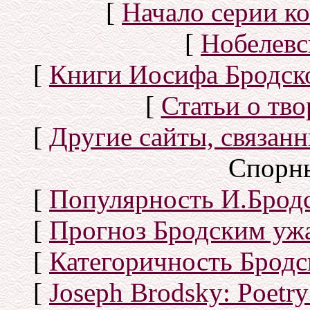
[
Начало серии к
[
Нобелевс
[
Книги Иосифа Бродског
[
Статьи о тво
[
Другие сайты, связан
Спорн
[
Популярность И.Бродс
[
Прогноз Бродским уж
[
Категоричность Бродс
[
Joseph Brodsky: Poetry