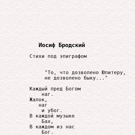
Иосиф Бродский
     Стихи под эпиграфом

          "То, что дозволено Юпитеру,

          не дозволено быку..."

     Каждый пред Богом

         наг.

     Жалок,

        наг

         и убог.

     В каждой музыке

         Бах,

     В каждом из нас

         Бог.
