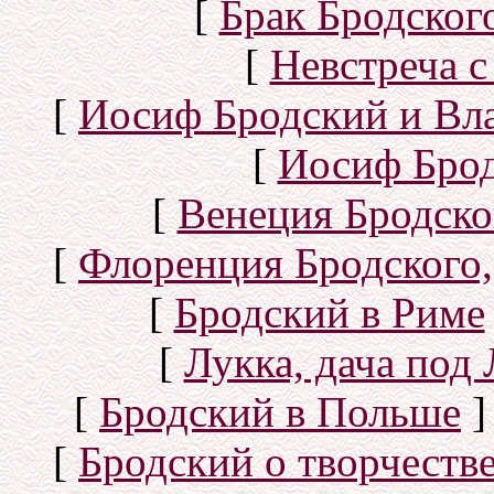
[
Брак Бродског
[
Невстреча с
[
Иосиф Бродский и Вл
[
Иосиф Брод
[
Венеция Бродско
[
Флоренция Бродского,
[
Бродский в Риме
[
Лукка, дача под
[
Бродский в Польше
]
[
Бродский о творчеств