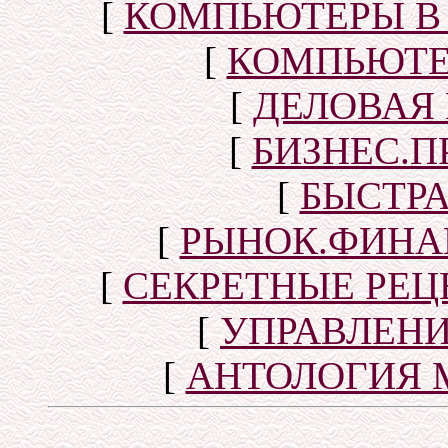
[
КОМПЬЮТЕРЫ В
[
КОМПЬЮТЕ
[
ДЕЛОВАЯ
[
БИЗНЕС.П
[
БЫСТР
[
РЫНОК.ФИНА
[
СЕКРЕТНЫЕ РЕ
[
УПРАВЛЕН
[
АНТОЛОГИЯ 