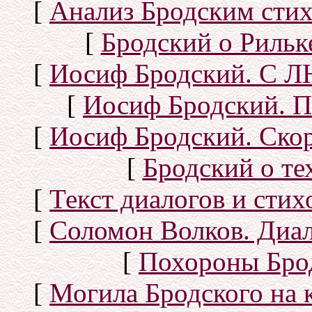
[
Анализ Бродским стих
[
Бродский о Рильке
[
Иосиф Бродский. С
[
Иосиф Бродский. П
[
Иосиф Бродский. Скор
[
Бродский о тех
[
Текст диалогов и сти
[
Соломон Волков. Диал
[
Похороны Бро
[
Могила Бродского на 