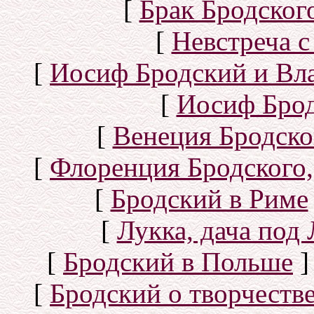
[
Брак Бродског
[
Невстреча с
[
Иосиф Бродский и Вл
[
Иосиф Брод
[
Венеция Бродско
[
Флоренция Бродского,
[
Бродский в Риме
[
Лукка, дача под
[
Бродский в Польше
]
[
Бродский о творчеств