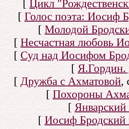
[
Цикл "Рождественск
[
Голос поэта: Иосиф Б
[
Молодой Бродск
[
Несчастная любовь И
[
Суд над Иосифом Бро
[
Я.Гордин.
[
Дружба с Ахматовой
,
[
Похороны Ахма
[
Январский 
[
Иосиф Бродский 