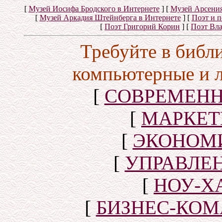
[
Музей Иосифа Бродского в Интернете
]
[
Музей Арсения
[
Музей Аркадия Штейнберга в Интернете
]
[
Поэт и 
[
Поэт Григорий Корин
]
[
Поэт Вл
Требуйте в библ
компьютерные и 
[
СОВРЕМЕНН
[
МАРКЕТ
[
ЭКОНОМИ
[
УПРАВЛЕ
[
НОУ-Х
[
БИЗНЕС-КОМ