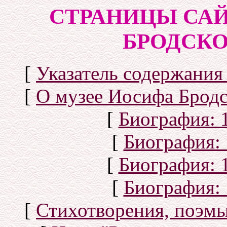
СТРАНИЦЫ САЙ
БРОДСКОГ
[
Указатель содержания 
[
О музее Иосифа Бродс
[
Биография: 1
[
Биография: 
[
Биография: 1
[
Биография: 
[
Стихотворения, поэмы