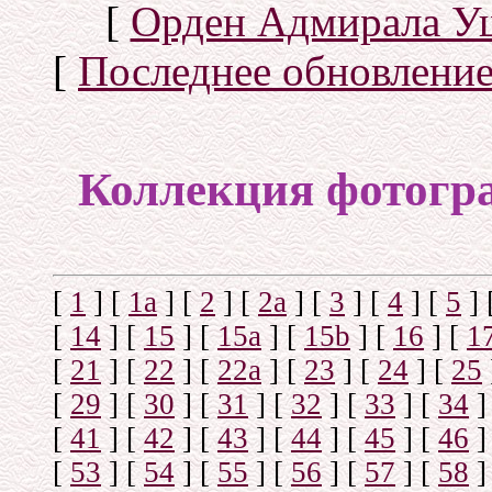
[
Орден Адмирала У
[
Последнее обновлени
Коллекция фотогр
[
1
]
[
1а
]
[
2
]
[
2а
]
[
3
]
[
4
]
[
5
]
[
14
]
[
15
]
[
15a
]
[
15b
]
[
16
]
[
1
[
21
]
[
22
]
[
22a
]
[
23
]
[
24
]
[
25
[
29
]
[
30
]
[
31
]
[
32
]
[
33
]
[
34
]
[
41
]
[
42
]
[
43
]
[
44
]
[
45
]
[
46
]
[
53
]
[
54
]
[
55
]
[
56
]
[
57
]
[
58
]