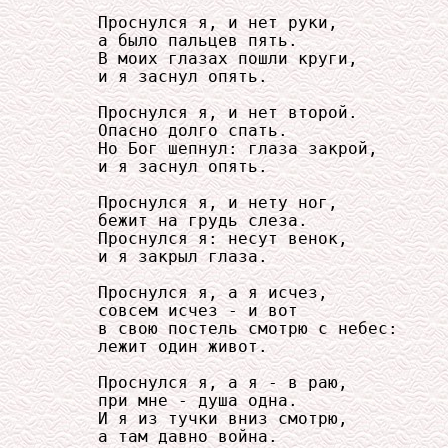
     Проснулся я, и нет руки,

     а было пальцев пять.

     В моих глазах пошли круги,

     и я заснул опять.

     Проснулся я, и нет второй.

     Опасно долго спать.

     Но Бог шепнул: глаза закрой,

     и я заснул опять.

     Проснулся я, и нету ног,

     бежит на грудь слеза.

     Проснулся я: несут венок,

     и я закрыл глаза.

     Проснулся я, а я исчез,

     совсем исчез - и вот

     в свою постель смотрю с небес:

     лежит один живот.

     Проснулся я, а я - в раю,

     при мне - душа одна.

     И я из тучки вниз смотрю,

     а там давно война.
