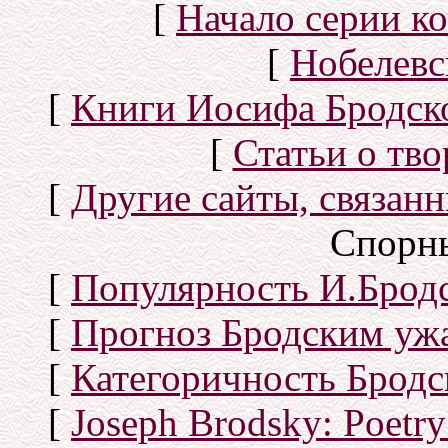
[
Начало серии к
[
Нобелевс
[
Книги Иосифа Бродског
[
Статьи о тво
[
Другие сайты, связан
Спорн
[
Популярность И.Бродс
[
Прогноз Бродским уж
[
Категоричность Бродс
[
Joseph Brodsky: Poetry