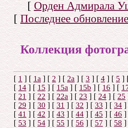
[
Орден Адмирала У
[
Последнее обновлени
Коллекция фотогр
[
1
]
[
1а
]
[
2
]
[
2а
]
[
3
]
[
4
]
[
5
]
[
14
]
[
15
]
[
15a
]
[
15b
]
[
16
]
[
1
[
21
]
[
22
]
[
22a
]
[
23
]
[
24
]
[
25
[
29
]
[
30
]
[
31
]
[
32
]
[
33
]
[
34
]
[
41
]
[
42
]
[
43
]
[
44
]
[
45
]
[
46
]
[
53
]
[
54
]
[
55
]
[
56
]
[
57
]
[
58
]