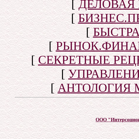
[
ДЕЛОВАЯ
[
БИЗНЕС.П
[
БЫСТР
[
РЫНОК.ФИНА
[
СЕКРЕТНЫЕ РЕ
[
УПРАВЛЕН
[
АНТОЛОГИЯ 
ООО "Интерсоцио