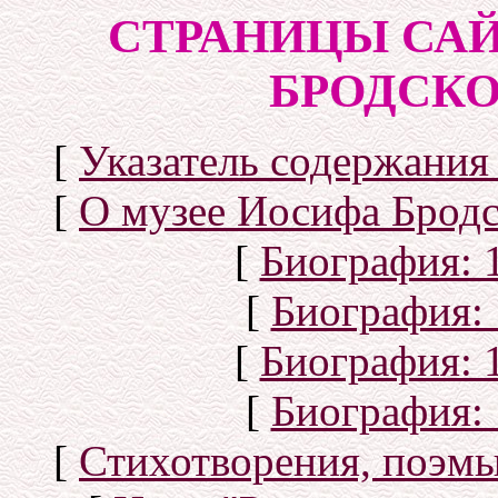
СТРАНИЦЫ САЙ
БРОДСКОГ
[
Указатель содержания 
[
О музее Иосифа Бродс
[
Биография: 1
[
Биография: 
[
Биография: 1
[
Биография: 
[
Стихотворения, поэмы