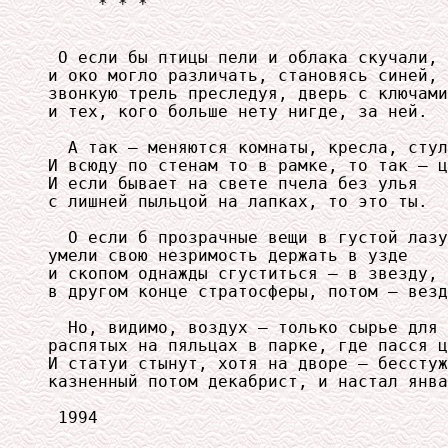
     * * *

 О если бы птицы пели и облака скучали,

и око могло различать, становясь синей,

звонкую трель преследуя, дверь с ключами

и тех, кого больше нету нигде, за ней.

  А так — меняются комнаты, кресла, стул
И всюду по стенам то в рамке, то так — ц
И если бывает на свете пчела без улья

с лишней пыльцой на лапках, то это ты.

  О если б прозрачные вещи в густой лазу
умели свою незримость держать в узде

и скопом однажды сгуститься — в звезду, 
в другом конце стратосферы, потом — везд
  Но, видимо, воздух — только сырье для 
распятых на пяльцах в парке, где пасся ц
И статуи стынут, хотя на дворе — бесстуж
казненный потом декабрист, и настал янва
 1994
