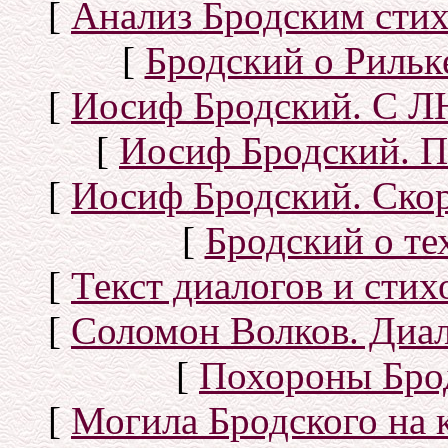
[
Анализ Бродским стих
[
Бродский о Рильке
[
Иосиф Бродский. С
[
Иосиф Бродский. П
[
Иосиф Бродский. Скор
[
Бродский о тех
[
Текст диалогов и сти
[
Соломон Волков. Диал
[
Похороны Бро
[
Могила Бродского на 