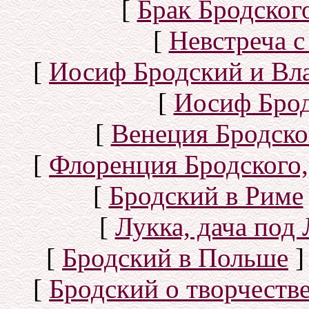
[
Брак Бродског
[
Невстреча с
[
Иосиф Бродский и Вл
[
Иосиф Брод
[
Венеция Бродско
[
Флоренция Бродского,
[
Бродский в Риме
[
Лукка, дача под
[
Бродский в Польше
]
[
Бродский о творчеств