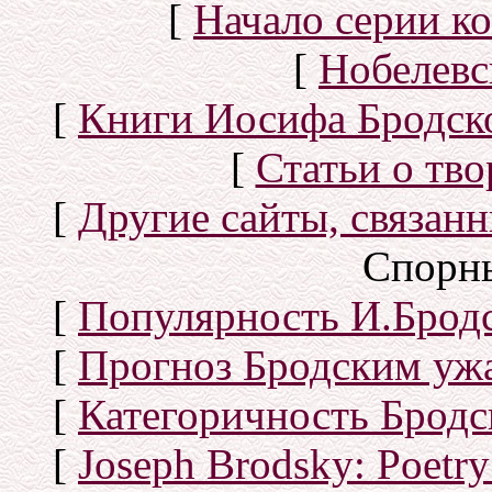
[
Начало серии к
[
Нобелевс
[
Книги Иосифа Бродског
[
Статьи о тво
[
Другие сайты, связан
Спорн
[
Популярность И.Бродс
[
Прогноз Бродским уж
[
Категоричность Бродс
[
Joseph Brodsky: Poetry