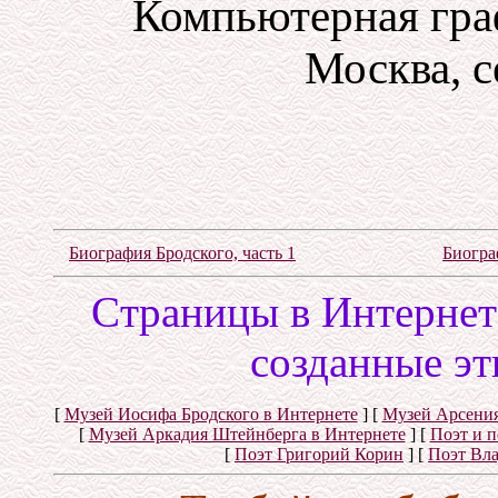
Компьютерная гра
Москва, с
Биография Бродского, часть 1
Биогра
Cтраницы в Интернете
созданные эт
[
Музей Иосифа Бродского в Интернете
]
[
Музей Арсения
[
Музей Аркадия Штейнберга в Интернете
]
[
Поэт и 
[
Поэт Григорий Корин
]
[
Поэт Вл