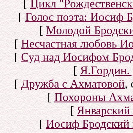
[
Цикл "Рождественск
[
Голос поэта: Иосиф Б
[
Молодой Бродск
[
Несчастная любовь И
[
Суд над Иосифом Бро
[
Я.Гордин.
[
Дружба с Ахматовой
,
[
Похороны Ахма
[
Январский 
[
Иосиф Бродский 