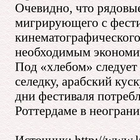
Очевидно, что рядовые
мигрирующего с фести
кинематографического
необходимым экономит
Под «хлебом» следует
селедку, арабский куск
дни фестиваля потреб
Роттердаме в неогран