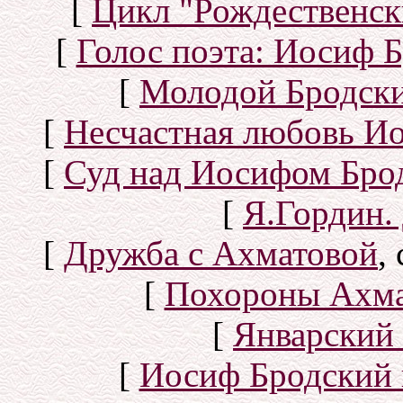
[
Цикл "Рождественск
[
Голос поэта: Иосиф Б
[
Молодой Бродск
[
Несчастная любовь И
[
Суд над Иосифом Бро
[
Я.Гордин.
[
Дружба с Ахматовой
,
[
Похороны Ахма
[
Январский 
[
Иосиф Бродский 