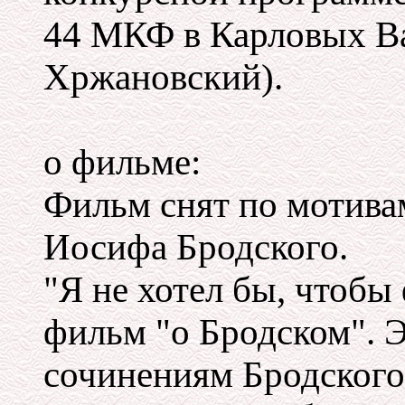
44 МКФ в Карловых В
Хржановский).
о фильме:
Фильм снят по мотива
Иосифа Бродского.
"Я не хотел бы, чтоб
фильм "о Бродском". 
сочинениям Бродского,