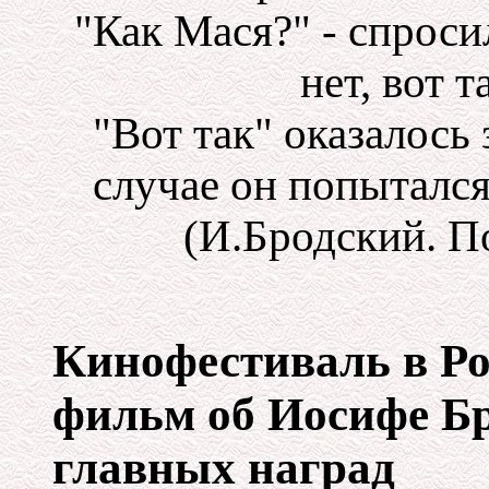
"Как Мася?" - спроси
нет, вот т
"Вот так" оказалось 
случае он попытался
(И.Бродский. П
Кинофестиваль в Ро
фильм об Иосифе Бр
главных наград