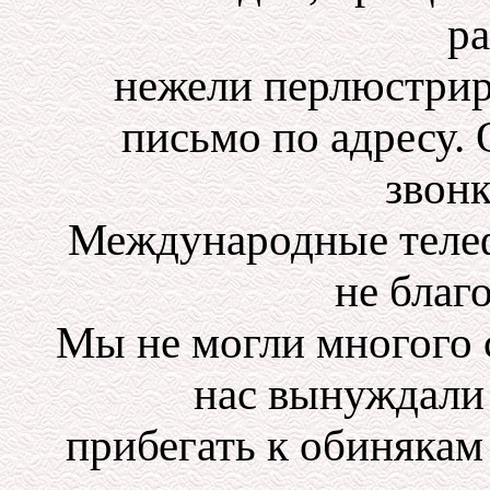
ра
нежели перлюстрир
письмо по адресу.
звон
Международные телеф
не благ
Мы не могли многого 
нас вынуждали
прибегать к обинякам