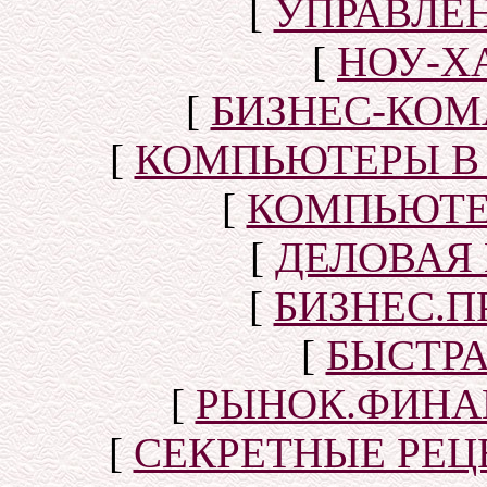
[
УПРАВЛЕ
[
НОУ-Х
[
БИЗНЕС-КОМ
[
КОМПЬЮТЕРЫ В
[
КОМПЬЮТЕ
[
ДЕЛОВАЯ
[
БИЗНЕС.П
[
БЫСТР
[
РЫНОК.ФИНА
[
СЕКРЕТНЫЕ РЕ