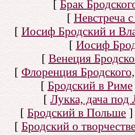
[
Брак Бродског
[
Невстреча с
[
Иосиф Бродский и Вл
[
Иосиф Брод
[
Венеция Бродско
[
Флоренция Бродского,
[
Бродский в Риме
[
Лукка, дача под
[
Бродский в Польше
]
[
Бродский о творчеств