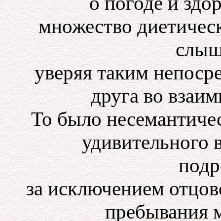
о погоде и здо
множество диетическ
слыш
уверяя таким непоср
друга во взаи
То было несемантичес
удивительного в
подр
за исключением отцовс
пребывания м