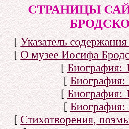
СТРАНИЦЫ САЙ
БРОДСКОГ
[
Указатель содержания 
[
О музее Иосифа Бродс
[
Биография: 1
[
Биография: 
[
Биография: 1
[
Биография: 
[
Стихотворения, поэмы