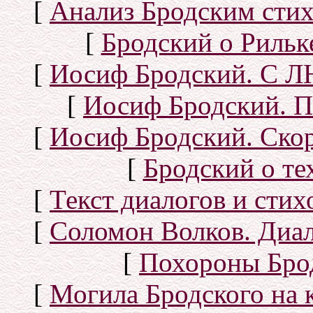
[
Анализ Бродским стих
[
Бродский о Рильке
[
Иосиф Бродский. С
[
Иосиф Бродский. П
[
Иосиф Бродский. Скор
[
Бродский о тех
[
Текст диалогов и сти
[
Соломон Волков. Диал
[
Похороны Бро
[
Могила Бродского на 