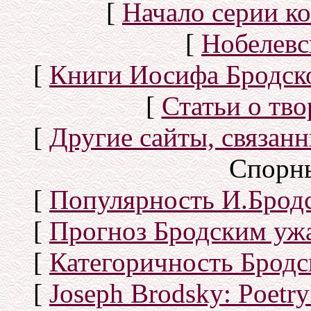
[
Начало серии к
[
Нобелевс
[
Книги Иосифа Бродског
[
Статьи о тво
[
Другие сайты, связан
Спорн
[
Популярность И.Бродс
[
Прогноз Бродским уж
[
Категоричность Бродс
[
Joseph Brodsky: Poetry