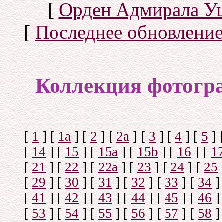
[
Орден Адмирала У
[
Последнее обновлени
Коллекция фотогр
[
1
]
[
1а
]
[
2
]
[
2а
]
[
3
]
[
4
]
[
5
]
[
14
]
[
15
]
[
15a
]
[
15b
]
[
16
]
[
1
[
21
]
[
22
]
[
22a
]
[
23
]
[
24
]
[
25
[
29
]
[
30
]
[
31
]
[
32
]
[
33
]
[
34
]
[
41
]
[
42
]
[
43
]
[
44
]
[
45
]
[
46
]
[
53
]
[
54
]
[
55
]
[
56
]
[
57
]
[
58
]