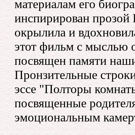
материалам его биогра
инспирирован прозой 
окрылила и вдохновила
этот фильм с мыслью о
посвящен памяти наши
Пронзительные строки
эссе "Полторы комнат
посвященные родителя
эмоциональным камерт