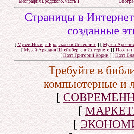
Биография Бродского, часть 1
Биогра
Cтраницы в Интернете
созданные эт
[
Музей Иосифа Бродского в Интернете
]
[
Музей Арсения
[
Музей Аркадия Штейнберга в Интернете
]
[
Поэт и 
[
Поэт Григорий Корин
]
[
Поэт Вл
Требуйте в библ
компьютерные и 
[
СОВРЕМЕНН
[
МАРКЕТ
[
ЭКОНОМИ