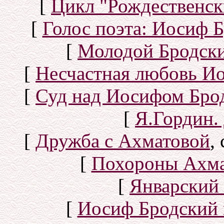
[
Цикл "Рождественск
[
Голос поэта: Иосиф Б
[
Молодой Бродск
[
Несчастная любовь И
[
Суд над Иосифом Бро
[
Я.Гордин.
[
Дружба с Ахматовой
,
[
Похороны Ахма
[
Январский 
[
Иосиф Бродский 