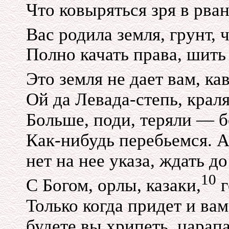
Что ковыряться зря в рва
Вас родила земля, грунт, 
Полно качать права, шить 
Это земля не дает вам, ка
Ой да
Левада-степь,
краля
Больше, поди, теряли — б
Как-нибудь
перебьемся. А
нет на нее указа, ждать до
10
С Богом, орлы, казаки,
г
Только когда придет и вам
будете вы хрипеть, царапа