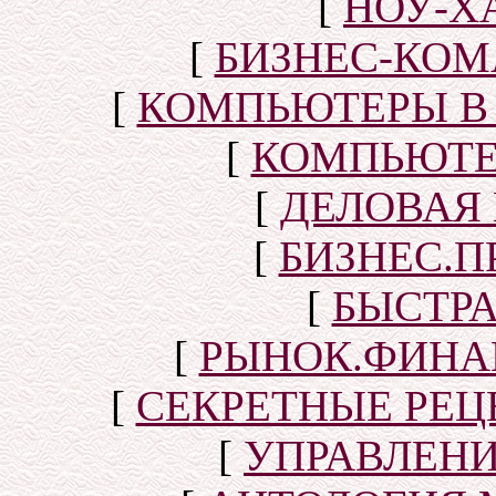
[
НОУ-Х
[
БИЗНЕС-КОМ
[
КОМПЬЮТЕРЫ В
[
КОМПЬЮТЕ
[
ДЕЛОВАЯ
[
БИЗНЕС.П
[
БЫСТР
[
РЫНОК.ФИНА
[
СЕКРЕТНЫЕ РЕ
[
УПРАВЛЕН