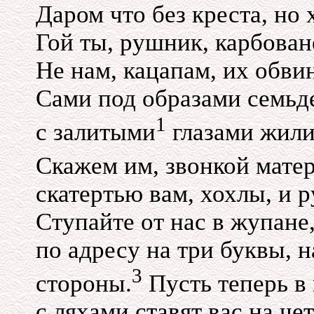
Даром что без креста, но 
Гой ты, рушник, карбован
Не нам, кацапам, их обвин
Сами под образами семьде
1
с залитыми
глазами жили,
Скажем им, звонкой мате
скатертью вам, хохлы, и 
Ступайте от нас в жупане
по адресу на три буквы, н
3
стороны.
Пусть теперь в
с ляхами ставят вас на че