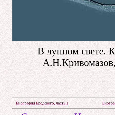
В лунном свете. 
А.Н.Кривомазов,
Биография Бродского, часть 1
Биогра