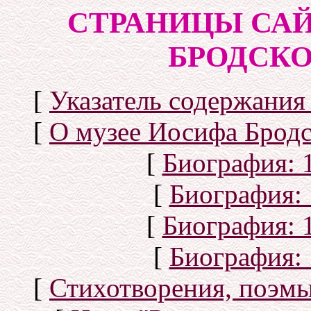
СТРАНИЦЫ САЙ
БРОДСКОГ
[
Указатель содержания 
[
О музее Иосифа Бродс
[
Биография: 1
[
Биография: 
[
Биография: 1
[
Биография: 
[
Стихотворения, поэмы