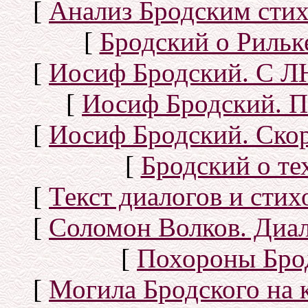
[
Анализ Бродским стих
[
Бродский о Рильке
[
Иосиф Бродский. С
[
Иосиф Бродский. П
[
Иосиф Бродский. Скор
[
Бродский о тех
[
Текст диалогов и сти
[
Соломон Волков. Диал
[
Похороны Бро
[
Могила Бродского на 