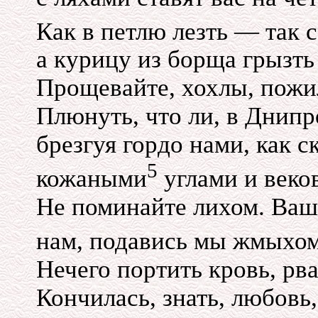
Как в петлю лезть — так 
а курицу из борща грызть
Прощевайте, хохлы, пожи
Плюнуть, что ли, в Днипро
брезгуя гордо нами, как 
5
кожаными
углами и веко
Не поминайте лихом. Ваше
нам, подавись мы жмыхом 
Нечего портить кровь, рва
Кончилась, знать, любовь