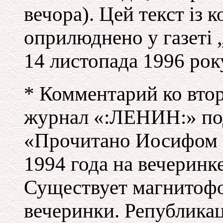
вечора). Цей текст iз 
оприлюднено у газетi 
14 листопада 1996 рок
* Комментарий ко вто
журнал «:ЛЕНИН:» под
«Прочитано Иосифом 
1994 года на вечеринк
Существует магнитофо
вечеринки. Републикац