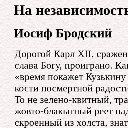
На независимост
Иосиф Бродский
Дорогой Карл XII, сражен
слава Богу, проиграно. Ка
«время покажет Кузькину 
кости посмертной радост
То не
зелено-квитный,
тр
жовто-блакытный
реет на
скроенный из холста, знат