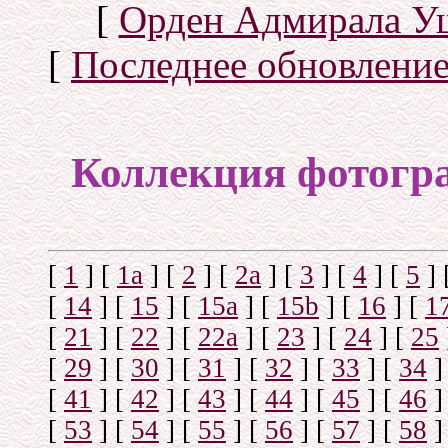
[
Орден Адмирала У
[
Последнее обновлени
Коллекция фотогр
[
1
]
[
1а
]
[
2
]
[
2а
]
[
3
]
[
4
]
[
5
]
[
14
]
[
15
]
[
15a
]
[
15b
]
[
16
]
[
1
[
21
]
[
22
]
[
22a
]
[
23
]
[
24
]
[
25
[
29
]
[
30
]
[
31
]
[
32
]
[
33
]
[
34
]
[
41
]
[
42
]
[
43
]
[
44
]
[
45
]
[
46
]
[
53
]
[
54
]
[
55
]
[
56
]
[
57
]
[
58
]