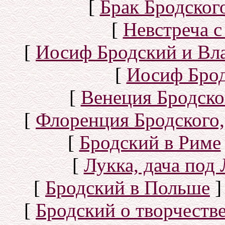
[
Брак Бродског
[
Невстреча с
[
Иосиф Бродский и Вл
[
Иосиф Брод
[
Венеция Бродско
[
Флоренция Бродского,
[
Бродский в Риме
[
Лукка, дача под
[
Бродский в Польше
]
[
Бродский о творчеств