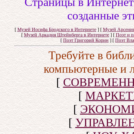
Cтраницы в Интернете
созданные эт
[
Музей Иосифа Бродского в Интернете
]
[
Музей Арсения
[
Музей Аркадия Штейнберга в Интернете
]
[
Поэт и 
[
Поэт Григорий Корин
]
[
Поэт Вл
Требуйте в библ
компьютерные и 
[
СОВРЕМЕНН
[
МАРКЕТ
[
ЭКОНОМИ
[
УПРАВЛЕ