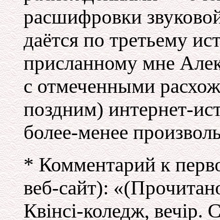
расшифровки звуковой
даётся по третьему ист
присланному мне Але
с отмеченными расхож
поздним)
интернет-ис
более-менее
произволь
* Комментарий к перв
веб-сайт):
«(Прочитано
Квiнсi-коледж,
вечiр. С