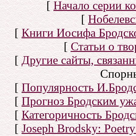
[
Начало серии к
[
Нобелевс
[
Книги Иосифа Бродског
[
Статьи о тво
[
Другие сайты, связан
Спорн
[
Популярность И.Бродс
[
Прогноз Бродским уж
[
Категоричность Бродс
[
Joseph Brodsky: Poetry