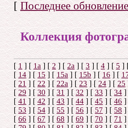
[
Последнее обновлени
Коллекция фотогр
[
1
]
[
1а
]
[
2
]
[
2а
]
[
3
]
[
4
]
[
5
]
[
14
]
[
15
]
[
15a
]
[
15b
]
[
16
]
[
1
[
21
]
[
22
]
[
22a
]
[
23
]
[
24
]
[
25
[
29
]
[
30
]
[
31
]
[
32
]
[
33
]
[
34
]
[
41
]
[
42
]
[
43
]
[
44
]
[
45
]
[
46
]
[
53
]
[
54
]
[
55
]
[
56
]
[
57
]
[
58
]
[
66
]
[
67
]
[
68
]
[
69
]
[
70
]
[
71
]
[
79
]
[
80
]
[
81
]
[
82
]
[
83
]
[
84
]