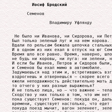
	Иосиф Бродский
      Семенов

               Владимиру Уфлянду

 Не было ни Иванова, ни Сидорова, ни Пет
Был только зеленый луг и на нем корова.

Вдали по рельсам бежала цепочка стальных
И в одном из них ехал в отпуск на юг Сем
Время шло все равно. Время, наверно, шло
не будь ни коровы, ни луга: ни зелени, н
И если бы Иванов, Петров и Сидоров были,

и Семенов бы ехал мимо в автомобиле.

Задумаешься над этим и, встретившись взг
вздрогнешь и отвернешься — скорее всего 
ежели неподвижность действительно мать д
то отчего у них разные выраженья?

И не только лица, но — что важнее — тела
Сходство у них только в том, что им нет 
пока существует Семенов: покуда он, даль
времени, существует настолько, что едет 
покуда поезд мычит, вагон зеленеет, зеле