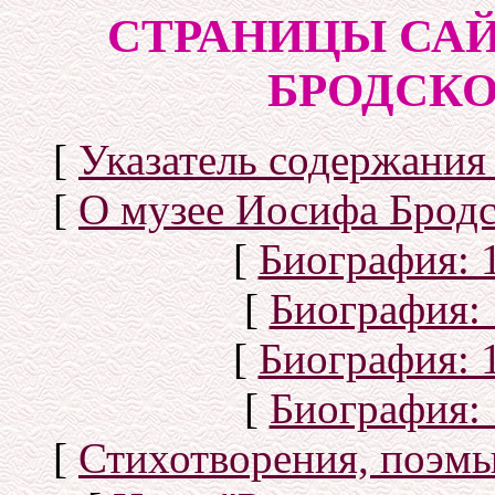
СТРАНИЦЫ САЙ
БРОДСКОГ
[
Указатель содержания 
[
О музее Иосифа Бродс
[
Биография: 1
[
Биография: 
[
Биография: 1
[
Биография: 
[
Стихотворения, поэмы