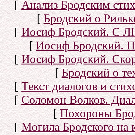
[
Анализ Бродским стих
[
Бродский о Рильке
[
Иосиф Бродский. С
[
Иосиф Бродский. П
[
Иосиф Бродский. Скор
[
Бродский о тех
[
Текст диалогов и сти
[
Соломон Волков. Диал
[
Похороны Бро
[
Могила Бродского на 