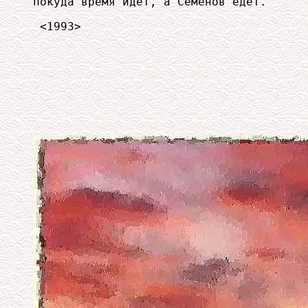
покуда время идет, а Семенов едет.

 <1993>