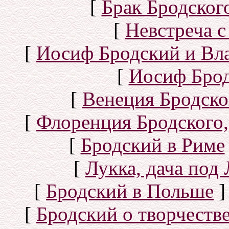
[
Брак Бродског
[
Невстреча с
[
Иосиф Бродский и Вл
[
Иосиф Брод
[
Венеция Бродско
[
Флоренция Бродского,
[
Бродский в Риме
[
Лукка, дача под
[
Бродский в Польше
]
[
Бродский о творчеств