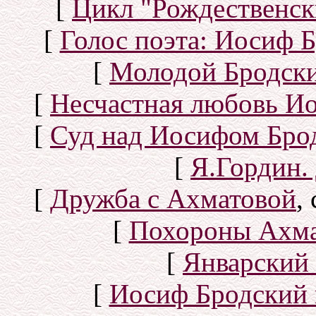
[
Цикл "Рождественск
[
Голос поэта: Иосиф Б
[
Молодой Бродск
[
Несчастная любовь И
[
Суд над Иосифом Бро
[
Я.Гордин.
[
Дружба с Ахматовой
,
[
Похороны Ахма
[
Январский 
[
Иосиф Бродский 