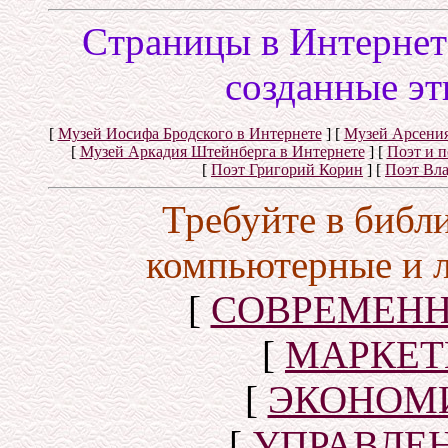
Cтраницы в Интернете
созданные эт
[
Музей Иосифа Бродского в Интернете
]
[
Музей Арсения
[
Музей Аркадия Штейнберга в Интернете
]
[
Поэт и 
[
Поэт Григорий Корин
]
[
Поэт Вл
Требуйте в библ
компьютерные и 
[
СОВРЕМЕНН
[
МАРКЕТ
[
ЭКОНОМИ
[
УПРАВЛЕ