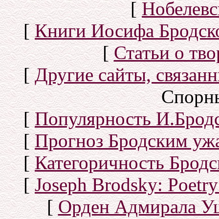
[
Нобелевс
[
Книги Иосифа Бродског
[
Статьи о тво
[
Другие сайты, связан
Спорн
[
Популярность И.Бродс
[
Прогноз Бродским уж
[
Категоричность Бродс
[
Joseph Brodsky: Poetry
[
Орден Адмирала У