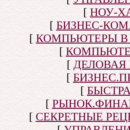
[
НОУ-Х
[
БИЗНЕС-КОМ
[
КОМПЬЮТЕРЫ В
[
КОМПЬЮТЕ
[
ДЕЛОВАЯ
[
БИЗНЕС.П
[
БЫСТР
[
РЫНОК.ФИНА
[
СЕКРЕТНЫЕ РЕ
[
УПРАВЛЕН