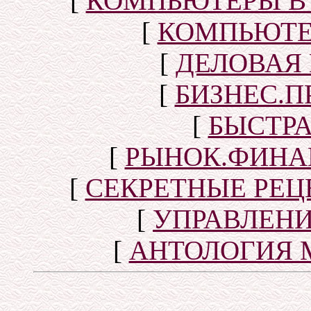
[
КОМПЬЮТЕРЫ В
[
КОМПЬЮТЕ
[
ДЕЛОВАЯ
[
БИЗНЕС.П
[
БЫСТР
[
РЫНОК.ФИНА
[
СЕКРЕТНЫЕ РЕ
[
УПРАВЛЕН
[
АНТОЛОГИЯ 