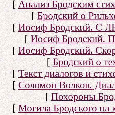
[
Анализ Бродским стих
[
Бродский о Рильке
[
Иосиф Бродский. С
[
Иосиф Бродский. П
[
Иосиф Бродский. Скор
[
Бродский о тех
[
Текст диалогов и сти
[
Соломон Волков. Диал
[
Похороны Бро
[
Могила Бродского на 