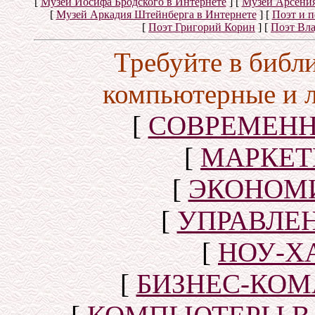
[
Музей Иосифа Бродского в Интернете
]
[
Музей Арсения
[
Музей Аркадия Штейнберга в Интернете
]
[
Поэт и 
[
Поэт Григорий Корин
]
[
Поэт Вл
Требуйте в библ
компьютерные и 
[
СОВРЕМЕНН
[
МАРКЕТ
[
ЭКОНОМИ
[
УПРАВЛЕ
[
НОУ-Х
[
БИЗНЕС-КОМ