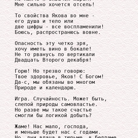
Мне сильно хочется отсель! 

То свойства Якова во мне - 

его душа и тело или 

две цифры - все воспламенили! 

Боюсь, распространюсь вовне. 

Опасность эту четко зря, 

хочу иметь вино в бокале! 

Не то рванусь по вертикали 

Двадцать Второго декабря! 

Горю! Но трезво говорю: 

Твое здоровье, Яков! С Богом! 

Да-с, мы обязаны во многом 

Природе и календарю. 

Игра. Случайность. Может быть, 

слепой природы самовластье. 

Но разве мы такое счастье 

смогли бы логикой добыть? 

Жаме! Нас мало, господа, 

и меньше будет нас с годами. 

Но, дни влача в тюрьме, в бедламе, 
