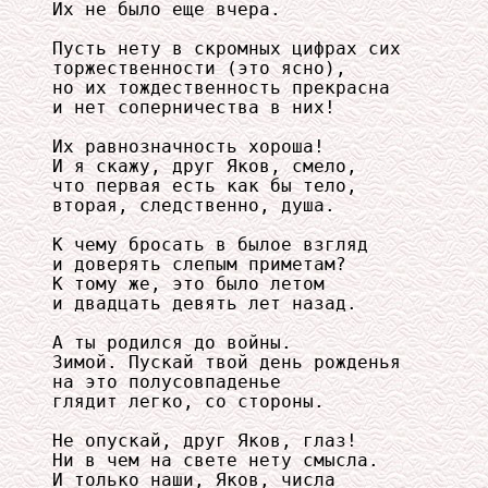
Их не было еще вчера. 

Пусть нету в скромных цифрах сих 

торжественности (это ясно), 

но их тождественность прекрасна 

и нет соперничества в них! 

Их равнозначность хороша! 

И я скажу, друг Яков, смело, 

что первая есть как бы тело, 

вторая, следственно, душа. 

К чему бросать в былое взгляд 

и доверять слепым приметам? 

К тому же, это было летом 

и двадцать девять лет назад. 

А ты родился до войны. 

Зимой. Пускай твой день рожденья 

на это полусовпаденье 

глядит легко, со стороны. 

Не опускай, друг Яков, глаз! 

Ни в чем на свете нету смысла. 

И только наши, Яков, числа 
