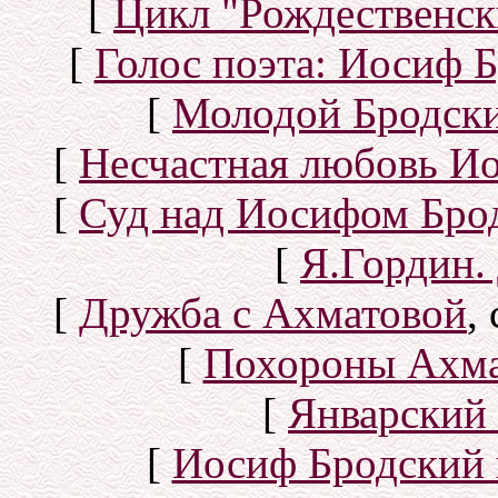
[
Цикл "Рождественск
[
Голос поэта: Иосиф Б
[
Молодой Бродск
[
Несчастная любовь И
[
Суд над Иосифом Бро
[
Я.Гордин.
[
Дружба с Ахматовой
,
[
Похороны Ахма
[
Январский 
[
Иосиф Бродский 