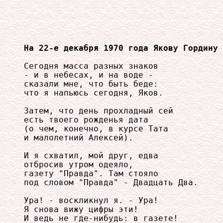
На 22-е декабря 1970 года Якову Гордину 
Сегодня масса разных знаков 

- и в небесах, и на воде - 

сказали мне, что быть беде: 

что я напьюсь сегодня, Яков. 

Затем, что день прохладный сей 

есть твоего рожденья дата 

(о чем, конечно, в курсе Тата 

и малолетний Алексей). 

И я схватил, мой друг, едва 

отбросив утром одеяло, 

газету "Правда". Там стояло 

под словом "Правда" - Двадцать Два. 

Ура! - воскликнул я. - Ура! 

Я снова вижу цифры эти! 

И ведь не где-нибудь: в газете! 
