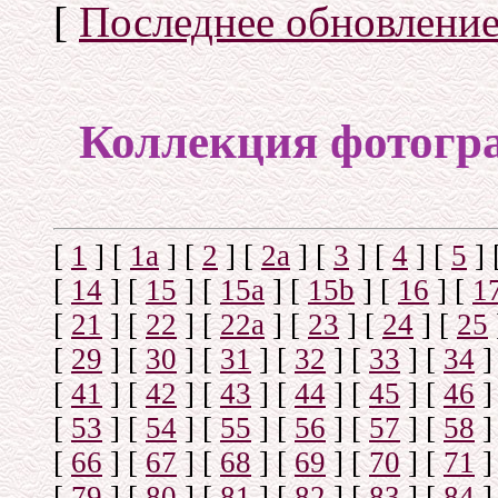
[
Последнее обновлени
Коллекция фотогр
[
1
]
[
1а
]
[
2
]
[
2а
]
[
3
]
[
4
]
[
5
]
[
14
]
[
15
]
[
15a
]
[
15b
]
[
16
]
[
1
[
21
]
[
22
]
[
22a
]
[
23
]
[
24
]
[
25
[
29
]
[
30
]
[
31
]
[
32
]
[
33
]
[
34
]
[
41
]
[
42
]
[
43
]
[
44
]
[
45
]
[
46
]
[
53
]
[
54
]
[
55
]
[
56
]
[
57
]
[
58
]
[
66
]
[
67
]
[
68
]
[
69
]
[
70
]
[
71
]
[
79
]
[
80
]
[
81
]
[
82
]
[
83
]
[
84
]