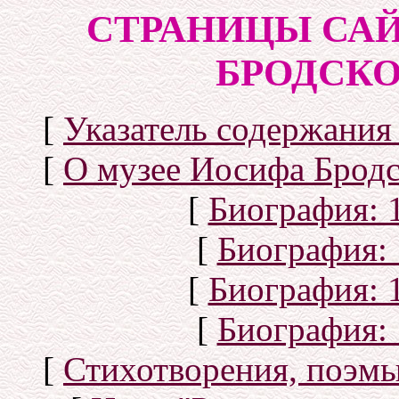
СТРАНИЦЫ САЙ
БРОДСКОГ
[
Указатель содержания 
[
О музее Иосифа Бродс
[
Биография: 1
[
Биография: 
[
Биография: 1
[
Биография: 
[
Стихотворения, поэмы