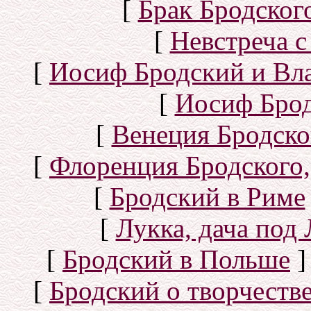
[
Брак Бродског
[
Невстреча с
[
Иосиф Бродский и Вл
[
Иосиф Брод
[
Венеция Бродско
[
Флоренция Бродского,
[
Бродский в Риме
[
Лукка, дача под
[
Бродский в Польше
]
[
Бродский о творчеств