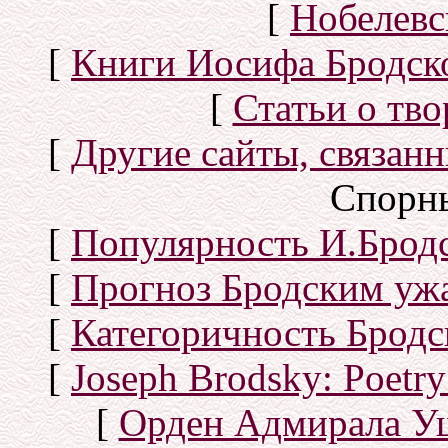
[
Нобелевс
[
Книги Иосифа Бродског
[
Статьи о тво
[
Другие сайты, связан
Спорн
[
Популярность И.Бродс
[
Прогноз Бродским уж
[
Категоричность Бродс
[
Joseph Brodsky: Poetry
[
Орден Адмирала У