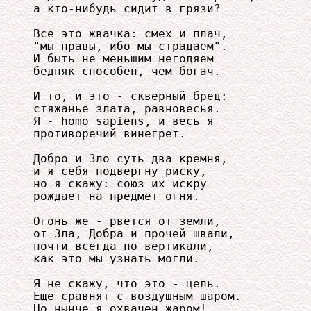
а кто-нибудь сидит в грязи? 

Все это жвачка: смех и плач, 

"мы правы, ибо мы страдаем". 

И быть не меньшим негодяем 

бедняк способен, чем богач. 

И то, и это - скверный бред: 

стяжанье злата, равновесья. 

Я - homo sapiens, и весь я 

противоречий винегрет. 

Добро и Зло суть два кремня, 

и я себя подвергну риску, 

но я скажу: союз их искру 

рождает на предмет огня. 

Огонь же - рвется от земли, 

от Зла, Добра и прочей швали, 

почти всегда по вертикали, 

как это мы узнать могли. 

Я не скажу, что это - цель. 

Еще сравнят с воздушным шаром. 

Но нынче я охвачен жаром! 
