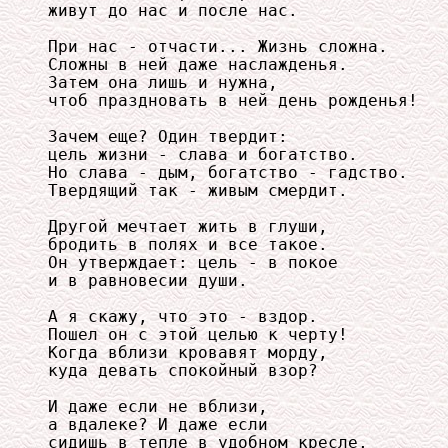
живут до нас и после нас. 

При нас - отчасти... Жизнь сложна. 

Сложны в ней даже наслажденья. 

Затем она лишь и нужна, 

чтоб праздновать в ней день рожденья! 

Зачем еще? Один твердит: 

цель жизни - слава и богатство. 

Но слава - дым, богатство - гадство. 

Твердящий так - живым смердит. 

Другой мечтает жить в глуши, 

бродить в полях и все такое. 

Он утверждает: цель - в покое 

и в равновесии души. 

А я скажу, что это - вздор. 

Пошел он с этой целью к черту! 

Когда вблизи кровавят морду, 

куда девать спокойный взор? 

И даже если не вблизи, 

а вдалеке? И даже если 

сидишь в тепле в удобном кресле, 
