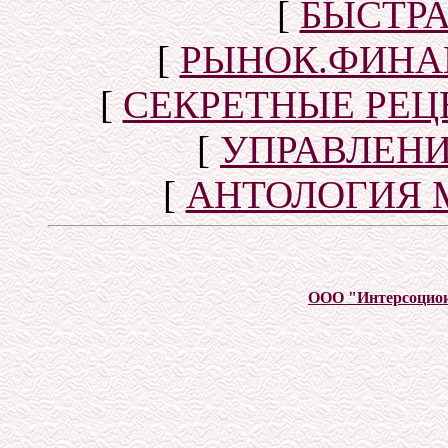
[
БЫСТР
[
РЫНОК.ФИНА
[
СЕКРЕТНЫЕ РЕ
[
УПРАВЛЕН
[
АНТОЛОГИЯ 
ООО "Интерсоцио