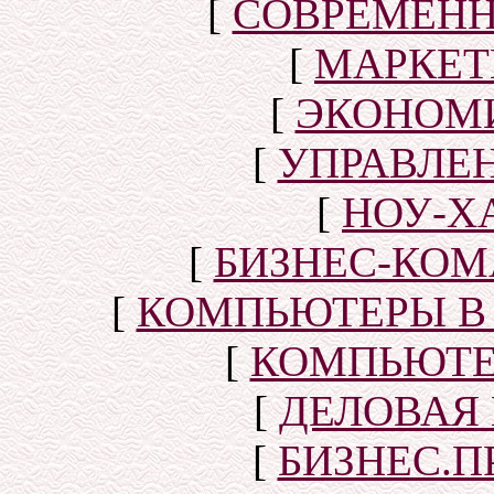
[
СОВРЕМЕНН
[
МАРКЕТ
[
ЭКОНОМИ
[
УПРАВЛЕ
[
НОУ-Х
[
БИЗНЕС-КОМ
[
КОМПЬЮТЕРЫ В
[
КОМПЬЮТЕ
[
ДЕЛОВАЯ
[
БИЗНЕС.П