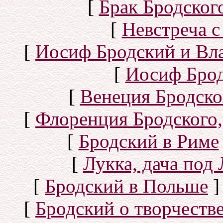
[
Брак Бродског
[
Невстреча с
[
Иосиф Бродский и Вл
[
Иосиф Брод
[
Венеция Бродско
[
Флоренция Бродского,
[
Бродский в Риме
[
Лукка, дача под
[
Бродский в Польше
]
[
Бродский о творчеств