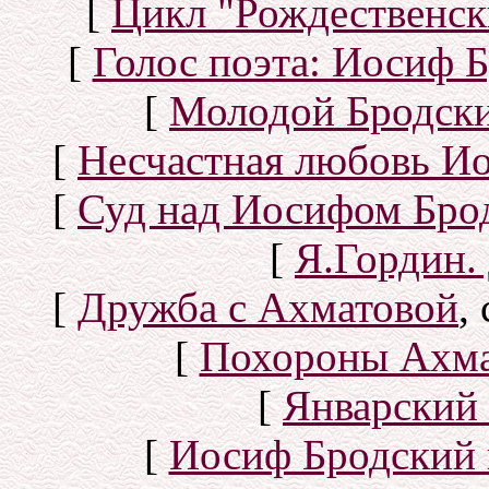
[
Цикл "Рождественск
[
Голос поэта: Иосиф Б
[
Молодой Бродск
[
Несчастная любовь И
[
Суд над Иосифом Бро
[
Я.Гордин.
[
Дружба с Ахматовой
,
[
Похороны Ахма
[
Январский 
[
Иосиф Бродский 