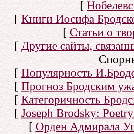
[
Нобелевс
[
Книги Иосифа Бродског
[
Статьи о тво
[
Другие сайты, связан
Спорн
[
Популярность И.Бродс
[
Прогноз Бродским уж
[
Категоричность Бродс
[
Joseph Brodsky: Poetry
[
Орден Адмирала У