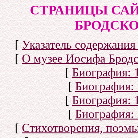
СТРАНИЦЫ САЙ
БРОДСКОГ
[
Указатель содержания 
[
О музее Иосифа Бродс
[
Биография: 1
[
Биография: 
[
Биография: 1
[
Биография: 
[
Стихотворения, поэмы