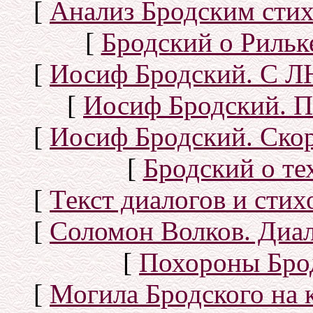
[
Анализ Бродским стих
[
Бродский о Рильке
[
Иосиф Бродский. С
[
Иосиф Бродский. П
[
Иосиф Бродский. Скор
[
Бродский о тех
[
Текст диалогов и сти
[
Соломон Волков. Диал
[
Похороны Бро
[
Могила Бродского на 