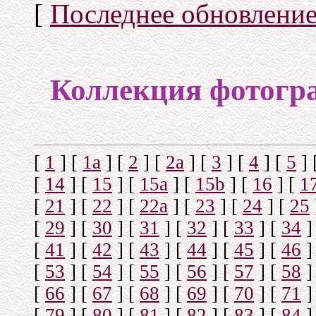
[
Последнее обновлени
Коллекция фотогр
[
1
]
[
1а
]
[
2
]
[
2а
]
[
3
]
[
4
]
[
5
]
[
14
]
[
15
]
[
15a
]
[
15b
]
[
16
]
[
1
[
21
]
[
22
]
[
22a
]
[
23
]
[
24
]
[
25
[
29
]
[
30
]
[
31
]
[
32
]
[
33
]
[
34
]
[
41
]
[
42
]
[
43
]
[
44
]
[
45
]
[
46
]
[
53
]
[
54
]
[
55
]
[
56
]
[
57
]
[
58
]
[
66
]
[
67
]
[
68
]
[
69
]
[
70
]
[
71
]
[
79
]
[
80
]
[
81
]
[
82
]
[
83
]
[
84
]