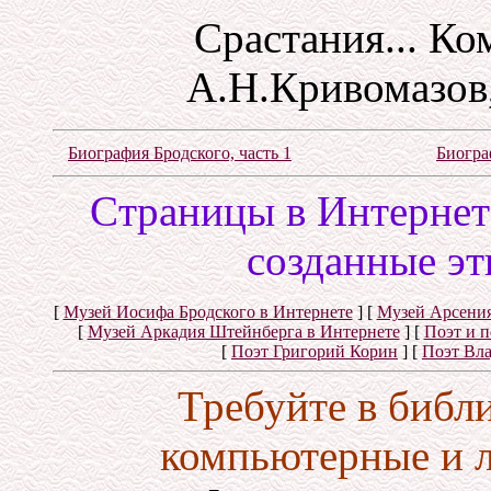
Срастания... Ко
А.Н.Кривомазов,
Биография Бродского, часть 1
Биогра
Cтраницы в Интернете
созданные эт
[
Музей Иосифа Бродского в Интернете
]
[
Музей Арсения
[
Музей Аркадия Штейнберга в Интернете
]
[
Поэт и 
[
Поэт Григорий Корин
]
[
Поэт Вл
Требуйте в библ
компьютерные и 