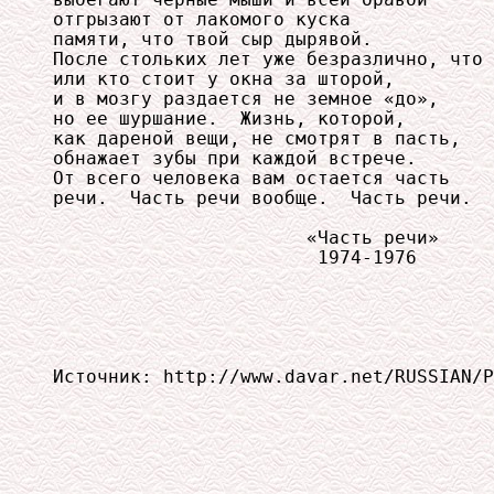
выбегают черные мыши и всей оравой 

отгрызают от лакомого куска 

памяти, что твой сыр дырявой. 

После стольких лет уже безразлично, что 

или кто стоит у окна за шторой, 

и в мозгу раздается не земное «до», 

но ее шуршание.  Жизнь, которой, 

как дареной вещи, не смотрят в пасть, 

обнажает зубы при каждой встрече. 

От всего человека вам остается часть 

речи.  Часть речи вообще.  Часть речи. 

                       «Часть речи»

                        1974-1976       
Источник: http://www.davar.net/RUSSIAN/P