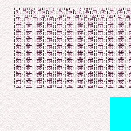
[
1
]
[
1а
]
[
2
]
[
2а
]
[
3
]
[
4
]
[
5
]
[
6
]
[
7
]
[
8
]
[
9
]
[
10
]
[
11
]
[
12
]
[
13
]
[
14
[
33
]
[
34
]
[
35
]
[
36
]
[
37
]
[
37а
]
[
38
]
[
39
]
[
40
]
[
41
]
[
42
]
[
43
]
[
44
]
[
4
[
73
]
[
74
]
[
75
]
[
76
]
[
77
]
[
78
]
[
79
]
[
80
]
[
81
]
[
82
]
[
83
]
[
84
]
[
85
]
[
86
[
113
]
[
114
]
[
115
]
[
116
]
[
117
]
[
118
]
[
119
]
[
120
]
[
121
]
[
122
]
[
123
]
[
1
[
148
]
[
149
]
[
150
]
[
151
]
[
152
]
[
153
]
[
154
]
[
155
]
[
156
]
[
157
]
[
158
]
[
1
[
183
]
[
184
]
[
185
]
[
186
]
[
187
]
[
188
]
[
189
]
[
190
]
[
191
]
[
192
]
[
193
]
[
1
[
218
]
[
219
]
[
220
]
[
221
]
[
222
]
[
223
]
[
224
]
[
225
]
[
226
]
[
227
]
[
228
]
[
2
[
253
]
[
254
]
[
255
]
[
256
]
[
257
]
[
258
]
[
259
]
[
260
]
[
261
]
[
262
]
[
263
]
[
2
[
288
]
[
289
]
[
290
]
[
291
]
[
292
]
[
293
]
[
294
]
[
295
]
[
296
]
[
297
]
[
298
]
[
2
[
323
]
[
324
]
[
325
]
[
326
]
[
327
]
[
328
]
[
329
]
[
330
]
[
331
]
[
332
]
[
333
]
[
3
[
358
]
[
359
]
[
360
]
[
361
]
[
362
]
[
363
]
[
364
]
[
365
]
[
366
]
[
367
]
[
368
]
[
3
[
393
]
[
394
]
[
395
]
[
396
]
[
397
]
[
398
]
[
399
]
[
400
]
[
401
]
[
402
]
[
403
]
[
4
[
428
]
[
429
]
[
430
]
[
431
]
[
432
]
[
433
]
[
434
]
[
435
]
[
436
]
[
437
]
[
438
]
[
4
[
463
]
[
464
]
[
465
]
[
466
]
[
467
]
[
468
]
[
469
]
[
470
]
[
471
]
[
472
]
[
473
]
[
4
[
498
]
[
499
]
[
500
]
[
501
]
[
502
]
[
503
]
[
504
]
[
505
]
[
506
]
[
507
]
[
508
]
[
5
[
533
]
[
534
]
[
535
]
[
536
]
[
537
]
[
538
]
[
539
]
[
540
]
[
541
]
[
542
]
[
543
]
[
5
[
568
]
[
569
]
[
570
]
[
571
]
[
572
]
[
573
]
[
574
]
[
575
]
[
576
]
[
577
]
[
578
]
[
5
[
603
]
[
604
]
[
605
]
[
606
]
[
607
]
[
608
]
[
609
]
[
610
]
[
611
]
[
612
]
[
613
]
[
6
[
638
]
[
639
]
[
640
]
[
641
]
[
642
]
[
643
]
[
644
]
[
645
]
[
646
]
[
647
]
[
648
]
[
6
[
673
]
[
674
]
[
675
]
[
676
]
[
677
]
[
678
]
[
679
]
[
680
]
[
681
]
[
682
]
[
683
]
[
6
[
707
]
[
708
]
[
709
]
[
710
]
[
711
]
[
712
]
[
713
]
[
714
]
[
715
]
[
716
]
[
717
]
[
7
[
742
]
[
743
]
[
744
]
[
745
]
[
746
]
[
747
]
[
748
]
[
749
]
[
750
]
[
751
]
[
752
]
[
7
[
777
]
[
778
]
[
779
]
[
780
]
[
781
]
[
782
]
[
783
]
[
784
]
[
785
]
[
786
]
[
787
]
[
7