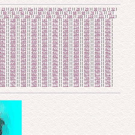
[
23
]
[
24
]
[
25
]
[
25а
]
[
25б
]
[
26
]
[
26a
]
[
27
]
[
28
]
[
29
]
[
30
]
[
31
]
[
32
]
[
60
]
[
61
]
[
62
]
[
63
]
[
64
]
[
65
]
[
66
]
[
67
]
[
68
]
[
69
]
[
70
]
[
71
]
[
72
]
]
[
102
]
[
103
]
[
104
]
[
105
]
[
106
]
[
107
]
[
108
]
[
109
]
[
110
]
[
111
]
[
112
]
137
]
[
138
]
[
139
]
[
140
]
[
141
]
[
142
]
[
143
]
[
144
]
[
145
]
[
146
]
[
147
]
172
]
[
173
]
[
174
]
[
175
]
[
176
]
[
177
]
[
178
]
[
179
]
[
180
]
[
181
]
[
182
]
207
]
[
208
]
[
209
]
[
210
]
[
211
]
[
212
]
[
213
]
[
214
]
[
215
]
[
216
]
[
217
]
242
]
[
243
]
[
244
]
[
245
]
[
246
]
[
247
]
[
248
]
[
249
]
[
250
]
[
251
]
[
252
]
277
]
[
278
]
[
279
]
[
280
]
[
281
]
[
282
]
[
283
]
[
284
]
[
285
]
[
286
]
[
287
]
312
]
[
313
]
[
314
]
[
315
]
[
316
]
[
317
]
[
318
]
[
319
]
[
320
]
[
321
]
[
322
]
347
]
[
348
]
[
349
]
[
350
]
[
351
]
[
352
]
[
353
]
[
354
]
[
355
]
[
356
]
[
357
]
382
]
[
383
]
[
384
]
[
385
]
[
386
]
[
387
]
[
388
]
[
389
]
[
390
]
[
391
]
[
392
]
417
]
[
418
]
[
419
]
[
420
]
[
421
]
[
422
]
[
423
]
[
424
]
[
425
]
[
426
]
[
427
]
452
]
[
453
]
[
454
]
[
455
]
[
456
]
[
457
]
[
458
]
[
459
]
[
460
]
[
461
]
[
462
]
487
]
[
488
]
[
489
]
[
490
]
[
491
]
[
492
]
[
493
]
[
494
]
[
495
]
[
496
]
[
497
]
522
]
[
523
]
[
524
]
[
525
]
[
526
]
[
527
]
[
528
]
[
529
]
[
530
]
[
531
]
[
532
]
557
]
[
558
]
[
559
]
[
560
]
[
561
]
[
562
]
[
563
]
[
564
]
[
565
]
[
566
]
[
567
]
592
]
[
593
]
[
594
]
[
595
]
[
596
]
[
597
]
[
598
]
[
599
]
[
600
]
[
601
]
[
602
]
627
]
[
628
]
[
629
]
[
630
]
[
631
]
[
632
]
[
633
]
[
634
]
[
635
]
[
636
]
[
637
]
662
]
[
663
]
[
664
]
[
665
]
[
666
]
[
667
]
[
668
]
[
669
]
[
670
]
[
671
]
[
672
]
696
]
[
697
]
[
698
]
[
699
]
[
700
]
[
701
]
[
702
]
[
703
]
[
704
]
[
705
]
[
706
]
731
]
[
732
]
[
733
]
[
734
]
[
735
]
[
736
]
[
737
]
[
738
]
[
739
]
[
740
]
[
741
]
766
]
[
767
]
[
768
]
[
769
]
[
770
]
[
771
]
[
772
]
[
773
]
[
774
]
[
775
]
[
776
]