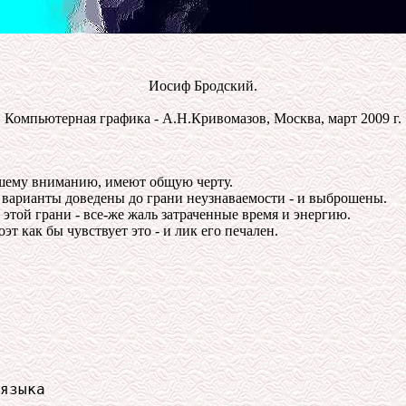
Иосиф Бродский.
Компьютерная графика - А.Н.Кривомазов, Москва, март 2009 г.
шему вниманию, имеют общую черту.
 варианты доведены до грани неузнаваемости - и выброшены.
той грани - все-же жаль затраченные время и энергию.
т как бы чувствует это - и лик его печален.
языка 
