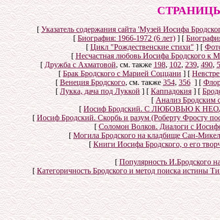
СТРАНИЦЫ
[
Указатель содержания сайта 'Музей Иосифа Бродског
[
Биография: 1966-1972 (6 лет)
]
[
Биография
[
Цикл "Рождественские стихи"
]
[
Фот
[
Несчастная любовь Иосифа Бродского к 
[
Дружба с Ахматовой
, см. также
198
,
102
,
239
,
490
,
[
Брак Бродского с Марией Соццани
]
[
Невстре
[
Венеция Бродского
, см. также
354
,
356
]
[
Флор
[
Лукка, дача под Луккой
]
[
Каппадокия
]
[
Брод
[
Анализ Бродским 
[
Иосиф Бродский. С ЛЮБОВЬЮ К НЕОД
[
Иосиф Бродский. Скорбь и разум (Роберту Фросту по
[
Соломон Волков. Диалоги с Иосифом
[
Могила Бродского на кладбище Сан-Микел
[
Книги Иосифа Бродского, о его творч
[
Популярность И.Бродского н
[
Категоричность Бродского и метод поиска истины Т