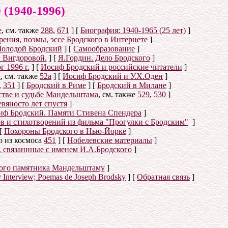
940-1996)
е
, см. также
288
,
671
]
[
Биография: 1940-1965 (25 лет)
]
ения, поэмы, эссе Бродского в Интернете
]
олодой Бродский
]
[
Самообразование
]
 Вигдоровой.
]
[
Я.Гордин. Дело Бродского
]
 1996 г.
]
[
Иосиф Бродский и российские читатели
]
й
, см. также
52а
]
[
Иосиф Бродский и У.Х.Оден
]
,
351
]
[
Бродский в Риме
]
[
Бродский в Милане
]
стве и судьбе Мандельштама
, см. также
529
,
530
]
вяносто лет спустя
]
иф Бродский. Памяти Стивена Спендера
]
ов и стихотворений из фильма "Прогулки с Бродским"
]
[
Похороны Бродского в Нью-Йорке
]
о из космоса
451
]
[
Нобелевские материалы
]
, связаннные с именем И.А.Бродского
]
ого памятника Мандельштаму
]
y Interview; Poemas de Joseph Brodsky
]
[
Обратная связь
]
о