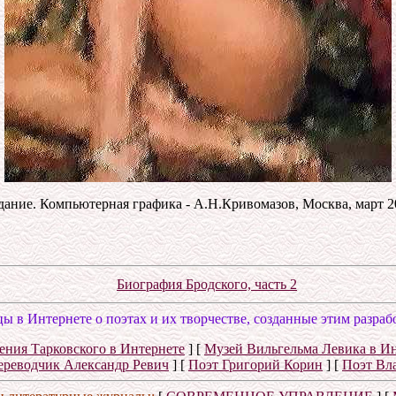
ание. Компьютерная графика - А.Н.Кривомазов, Москва, март 20
Биография Бродского, часть 2
ы в Интернете о поэтах и их творчестве, созданные этим разраб
ения Тарковского в Интернете
]
[
Музей Вильгельма Левика в И
ереводчик Александр Ревич
]
[
Поэт Григорий Корин
]
[
Поэт Вл