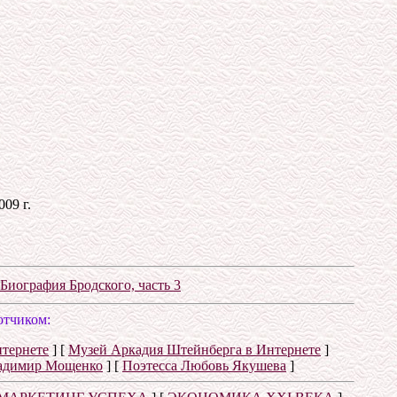
09 г.
Биография Бродского, часть 3
отчиком:
нтернете
]
[
Музей Аркадия Штейнберга в Интернете
]
адимир Мощенко
]
[
Поэтесса Любовь Якушева
]