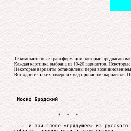
Те компьютерные трансформации, которые предлагаю ва
Каждая картинка выбрана из 10-20 вариантов. Некоторые
Некоторые варианты остановлены перед возникновением э
Вот один из таких замерших над пропастью вариантов. Поэ
Иосиф Бродский 
               *  *  *

...  и при слове «грядущее» из русского 