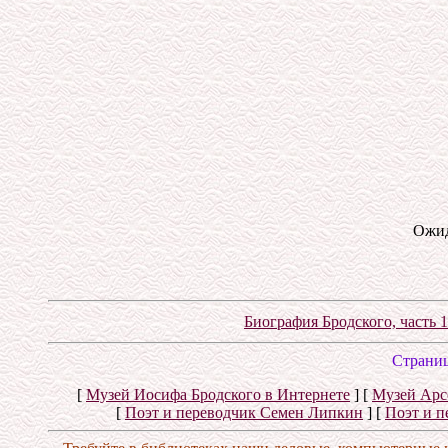
Ожид
Биография Бродского, часть 1
Cтраниц
[
Музей Иосифа Бродского в Интернете
]
[
Музей Арс
[
Поэт и переводчик Семен Липкин
]
[
Поэт и п