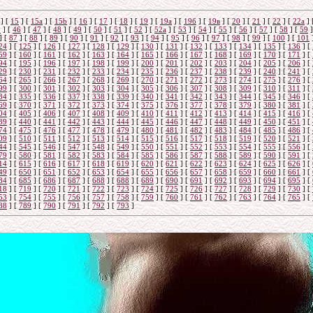
]
[
15
]
[
15a
]
[
15b
]
[
16
]
[
17
]
[
18
]
[
19
]
[
19а
]
[
19б
]
[
19в
]
[
20
]
[
21
]
[
22
]
[
22a
]
5
]
[
46
]
[
47
]
[
48
]
[
49
]
[
50
]
[
51
]
[
52
]
[
52а
]
[
53
]
[
54
]
[
55
]
[
56
]
[
57
]
[
58
]
[
59
]
]
[
87
]
[
88
]
[
89
]
[
90
]
[
91
]
[
92
]
[
93
]
[
94
]
[
95
]
[
96
]
[
97
]
[
98
]
[
99
]
[
100
]
[
101
24
]
[
125
]
[
126
]
[
127
]
[
128
]
[
129
]
[
130
]
[
131
]
[
132
]
[
133
]
[
134
]
[
135
]
[
136
]
[
59
]
[
160
]
[
161
]
[
162
]
[
163
]
[
164
]
[
165
]
[
166
]
[
167
]
[
168
]
[
169
]
[
170
]
[
171
]
[
94
]
[
195
]
[
196
]
[
197
]
[
198
]
[
199
]
[
200
]
[
201
]
[
202
]
[
203
]
[
204
]
[
205
]
[
206
]
[
29
]
[
230
]
[
231
]
[
232
]
[
233
]
[
234
]
[
235
]
[
236
]
[
237
]
[
238
]
[
239
]
[
240
]
[
241
]
[
64
]
[
265
]
[
266
]
[
267
]
[
268
]
[
269
]
[
270
]
[
271
]
[
272
]
[
273
]
[
274
]
[
275
]
[
276
]
[
99
]
[
300
]
[
301
]
[
302
]
[
303
]
[
304
]
[
305
]
[
306
]
[
307
]
[
308
]
[
309
]
[
310
]
[
311
]
[
34
]
[
335
]
[
336
]
[
337
]
[
338
]
[
339
]
[
340
]
[
341
]
[
342
]
[
343
]
[
344
]
[
345
]
[
346
]
[
69
]
[
370
]
[
371
]
[
372
]
[
373
]
[
374
]
[
375
]
[
376
]
[
377
]
[
378
]
[
379
]
[
380
]
[
381
]
[
04
]
[
405
]
[
406
]
[
407
]
[
408
]
[
409
]
[
410
]
[
411
]
[
412
]
[
413
]
[
414
]
[
415
]
[
416
]
[
39
]
[
440
]
[
441
]
[
442
]
[
443
]
[
444
]
[
445
]
[
446
]
[
447
]
[
448
]
[
449
]
[
450
]
[
451
]
[
74
]
[
475
]
[
476
]
[
477
]
[
478
]
[
479
]
[
480
]
[
481
]
[
482
]
[
483
]
[
484
]
[
485
]
[
486
]
[
09
]
[
510
]
[
511
]
[
512
]
[
513
]
[
514
]
[
515
]
[
516
]
[
517
]
[
518
]
[
519
]
[
520
]
[
521
]
[
44
]
[
545
]
[
546
]
[
547
]
[
548
]
[
549
]
[
550
]
[
551
]
[
552
]
[
553
]
[
554
]
[
555
]
[
556
]
[
79
]
[
580
]
[
581
]
[
582
]
[
583
]
[
584
]
[
585
]
[
586
]
[
587
]
[
588
]
[
589
]
[
590
]
[
591
]
[
14
]
[
615
]
[
616
]
[
617
]
[
618
]
[
619
]
[
620
]
[
621
]
[
622
]
[
623
]
[
624
]
[
625
]
[
626
]
[
49
]
[
650
]
[
651
]
[
652
]
[
653
]
[
654
]
[
655
]
[
656
]
[
657
]
[
658
]
[
659
]
[
660
]
[
661
]
[
84
]
[
685
]
[
686
]
[
687
]
[
688
]
[
688
]
[
689
]
[
690
]
[
691
]
[
692
]
[
693
]
[
694
]
[
695
]
[
18
]
[
719
]
[
720
]
[
721
]
[
722
]
[
723
]
[
724
]
[
725
]
[
726
]
[
727
]
[
728
]
[
729
]
[
730
]
[
53
]
[
754
]
[
755
]
[
756
]
[
757
]
[
758
]
[
759
]
[
760
]
[
761
]
[
762
]
[
763
]
[
764
]
[
765
]
[
88
]
[
789
]
[
790
]
[
791
]
[
792
]
[
793
]