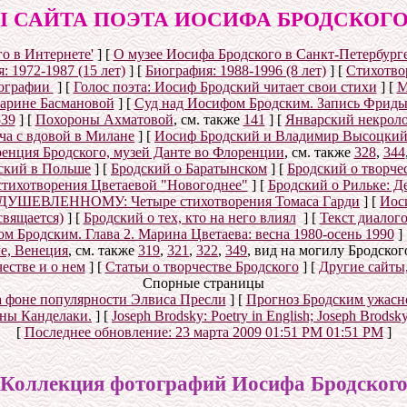
 САЙТА ПОЭТА ИОСИФА БРОДСКОГО (1
о в Интернете'
]
[
О музее Иосифа Бродского в Санкт-Петербург
: 1972-1987 (15 лет)
]
[
Биография: 1988-1996 (8 лет)
]
[
Стихотвор
ографии
]
[
Голос поэта: Иосиф Бродский читает свои стихи
]
[
М
Марине Басмановой
]
[
Суд над Иосифом Бродским. Запись Фриды
539
]
[
Похороны Ахматовой
, см. также
141
]
[
Январский некролог
ча с вдовой в Милане
]
[
Иосиф Бродский и Владимир Высоцки
енция Бродского, музей Данте во Флоренции
, см. также
328
,
344
ский в Польше
]
[
Бродский о Баратынском
]
[
Бродский о творче
стихотворения Цветаевой "Новогоднее"
]
[
Бродский о Рильке: Де
УШЕВЛЕННОМУ: Четыре стихотворения Томаса Гарди
]
[
Иос
свящается)
]
[
Бродский о тех, кто на него влиял
]
[
Текст диалог
 Бродским. Глава 2. Марина Цветаева: весна 1980-осень 1990
]
е, Венеция
, см. также
319
,
321
,
322
,
349
, вид на могилу Бродског
естве и о нем
]
[
Статьи о творчестве Бродского
]
[
Другие сайты
Спорные страницы
а фоне популярности Элвиса Пресли
]
[
Прогноз Бродским ужасн
ины Канделаки.
]
[
Joseph Brodsky: Poetry in English; Joseph Brodsk
[
Последнее обновление:
23 марта 2009 01:51 PM 01:51 PM
]
Коллекция фотографий Иосифа Бродског