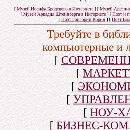
[
Музей Иосифа Бродского в Интернете
]
[
Музей Арсения
[
Музей Аркадия Штейнберга в Интернете
]
[
Поэт и 
[
Поэт Григорий Корин
]
[
Поэт Вл
Требуйте в библ
компьютерные и 
[
СОВРЕМЕНН
[
МАРКЕТ
[
ЭКОНОМИ
[
УПРАВЛЕ
[
НОУ-Х
[
БИЗНЕС-КОМ