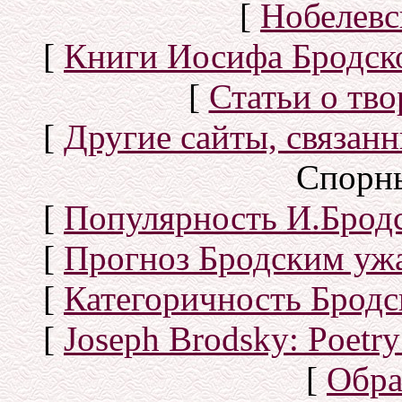
[
Нобелевс
[
Книги Иосифа Бродског
[
Статьи о тво
[
Другие сайты, связан
Спорн
[
Популярность И.Бродс
[
Прогноз Бродским уж
[
Категоричность Бродс
[
Joseph Brodsky: Poetry
[
Обра