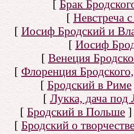
[
Брак Бродског
[
Невстреча с
[
Иосиф Бродский и Вл
[
Иосиф Брод
[
Венеция Бродско
[
Флоренция Бродского,
[
Бродский в Риме
[
Лукка, дача под
[
Бродский в Польше
]
[
Бродский о творчеств