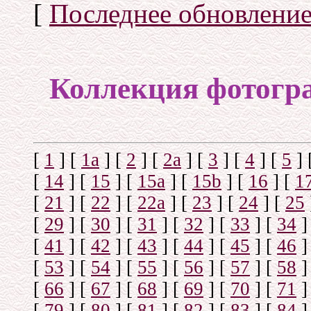
[
Последнее обновлени
Коллекция фотогр
[
1
]
[
1а
]
[
2
]
[
2а
]
[
3
]
[
4
]
[
5
]
[
14
]
[
15
]
[
15a
]
[
15b
]
[
16
]
[
1
[
21
]
[
22
]
[
22a
]
[
23
]
[
24
]
[
25
[
29
]
[
30
]
[
31
]
[
32
]
[
33
]
[
34
]
[
41
]
[
42
]
[
43
]
[
44
]
[
45
]
[
46
]
[
53
]
[
54
]
[
55
]
[
56
]
[
57
]
[
58
]
[
66
]
[
67
]
[
68
]
[
69
]
[
70
]
[
71
]
[
79
]
[
80
]
[
81
]
[
82
]
[
83
]
[
84
]