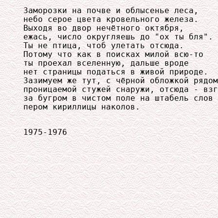
Заморозки на почве и облысенье леса,

небо серое цвета кровельного железа.

Выходя во двор нечётного октября,

ежась, число округляешь до "ох ты бля".

Ты не птица, чтоб улетать отсюда.

Потому что как в поисках милой всю-то

ты проехал вселенную, дальше вроде

нет страницы податься в живой природе.

Зазимуем же тут, с чёрной обложкой рядом
проницаемой стужей снаружи, отсюда - взг
за бугром в чистом поле на штабель слов

пером кириллицы наколов.
1975-1976