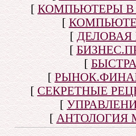
[
КОМПЬЮТЕРЫ В
[
КОМПЬЮТЕ
[
ДЕЛОВАЯ
[
БИЗНЕС.П
[
БЫСТР
[
РЫНОК.ФИНА
[
СЕКРЕТНЫЕ РЕ
[
УПРАВЛЕН
[
АНТОЛОГИЯ 