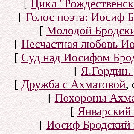
[
Цикл "Рождественск
[
Голос поэта: Иосиф Б
[
Молодой Бродск
[
Несчастная любовь И
[
Суд над Иосифом Бро
[
Я.Гордин.
[
Дружба с Ахматовой
,
[
Похороны Ахма
[
Январский 
[
Иосиф Бродский 