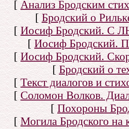
[
Анализ Бродским стих
[
Бродский о Рильке
[
Иосиф Бродский. С
[
Иосиф Бродский. П
[
Иосиф Бродский. Скор
[
Бродский о тех
[
Текст диалогов и сти
[
Соломон Волков. Диал
[
Похороны Бро
[
Могила Бродского на 