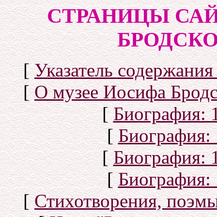
СТРАНИЦЫ САЙ
БРОДСКОГ
[
Указатель содержания 
[
О музее Иосифа Бродс
[
Биография: 1
[
Биография: 
[
Биография: 1
[
Биография: 
[
Стихотворения, поэмы