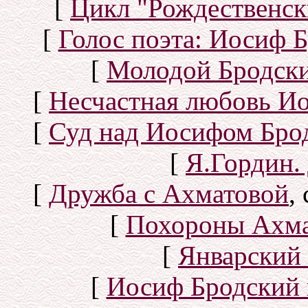
[
Цикл "Рождественск
[
Голос поэта: Иосиф Б
[
Молодой Бродск
[
Несчастная любовь И
[
Суд над Иосифом Бро
[
Я.Гордин.
[
Дружба с Ахматовой
,
[
Похороны Ахма
[
Январский 
[
Иосиф Бродский 