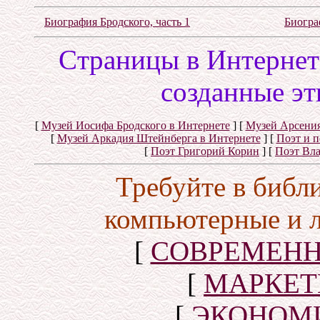
Биография Бродского, часть 1
Биогра
Cтраницы в Интернете
созданные эт
[
Музей Иосифа Бродского в Интернете
]
[
Музей Арсения
[
Музей Аркадия Штейнберга в Интернете
]
[
Поэт и 
[
Поэт Григорий Корин
]
[
Поэт Вл
Требуйте в библ
компьютерные и 
[
СОВРЕМЕНН
[
МАРКЕТ
[
ЭКОНОМИ