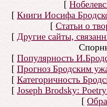
[
Нобелевс
[
Книги Иосифа Бродског
[
Статьи о тво
[
Другие сайты, связан
Спорн
[
Популярность И.Бродс
[
Прогноз Бродским уж
[
Категоричность Бродс
[
Joseph Brodsky: Poetry
[
Обра