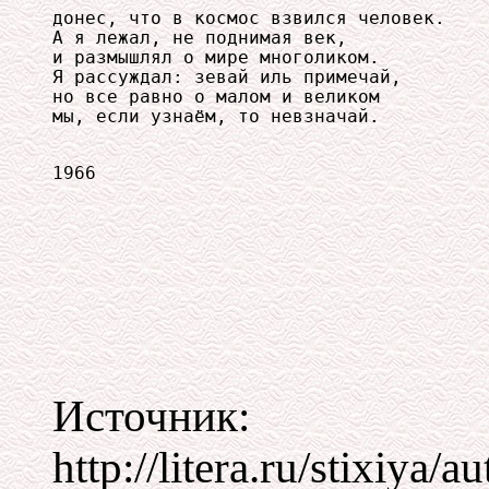
донес, что в космос взвился человек.

А я лежал, не поднимая век,

и размышлял о мире многоликом.

Я рассуждал: зевай иль примечай,

но все равно о малом и великом

мы, если узнаём, то невзначай.
1966
Источник:
http://litera.ru/stixiya/