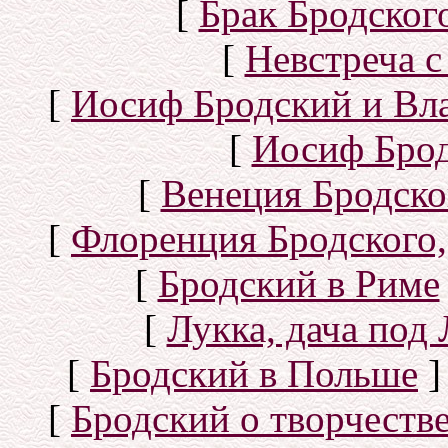
[
Брак Бродског
[
Невстреча с
[
Иосиф Бродский и Вл
[
Иосиф Брод
[
Венеция Бродско
[
Флоренция Бродского,
[
Бродский в Риме
[
Лукка, дача под
[
Бродский в Польше
]
[
Бродский о творчеств