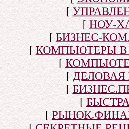
[
УПРАВЛЕ
[
НОУ-Х
[
БИЗНЕС-КОМ
[
КОМПЬЮТЕРЫ В
[
КОМПЬЮТЕ
[
ДЕЛОВАЯ
[
БИЗНЕС.П
[
БЫСТР
[
РЫНОК.ФИНА
[
СЕКРЕТНЫЕ РЕ