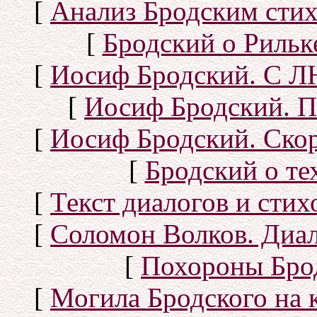
[
Анализ Бродским стих
[
Бродский о Рильке
[
Иосиф Бродский. С
[
Иосиф Бродский. П
[
Иосиф Бродский. Скор
[
Бродский о тех
[
Текст диалогов и сти
[
Соломон Волков. Диал
[
Похороны Бро
[
Могила Бродского на 