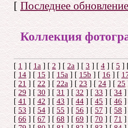
[
Последнее обновлени
Коллекция фотогр
[
1
]
[
1а
]
[
2
]
[
2а
]
[
3
]
[
4
]
[
5
]
[
14
]
[
15
]
[
15a
]
[
15b
]
[
16
]
[
1
[
21
]
[
22
]
[
22a
]
[
23
]
[
24
]
[
25
[
29
]
[
30
]
[
31
]
[
32
]
[
33
]
[
34
]
[
41
]
[
42
]
[
43
]
[
44
]
[
45
]
[
46
]
[
53
]
[
54
]
[
55
]
[
56
]
[
57
]
[
58
]
[
66
]
[
67
]
[
68
]
[
69
]
[
70
]
[
71
]
[
79
]
[
80
]
[
81
]
[
82
]
[
83
]
[
84
]