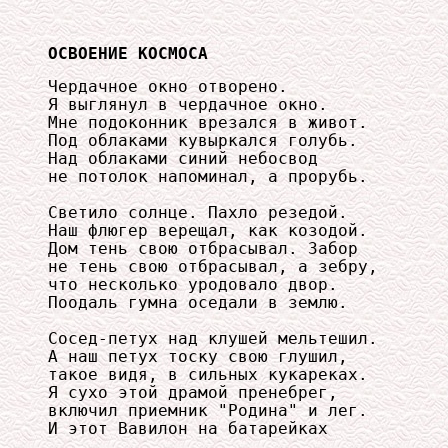
ОСВОЕНИЕ КОСМОСА
Чердачное окно отворено.

Я выглянул в чердачное окно.

Мне подоконник врезался в живот.

Под облаками кувыркался голубь.

Над облаками синий небосвод

не потолок напоминал, а прорубь.

Светило солнце. Пахло резедой.

Наш флюгер верещал, как козодой.

Дом тень свою отбрасывал. Забор

не тень свою отбрасывал, а зебру,

что несколько уродовало двор.

Поодаль гумна оседали в землю.

Сосед-петух над клушей мельтешил.

А наш петух тоску свою глушил,

такое видя, в сильных кукареках.

Я сухо этой драмой пренебрег,

включил приемник "Родина" и лег.

И этот Вавилон на батарейках
