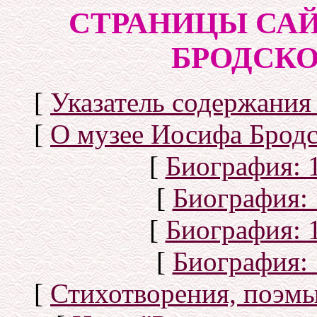
СТРАНИЦЫ САЙ
БРОДСКОГ
[
Указатель содержания 
[
О музее Иосифа Бродс
[
Биография: 1
[
Биография: 
[
Биография: 1
[
Биография: 
[
Стихотворения, поэмы